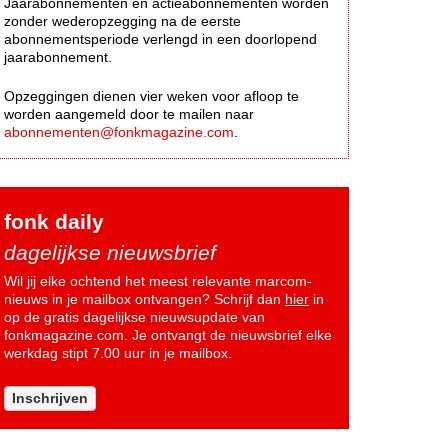
Jaarabonnementen en actieabonnementen worden
zonder wederopzegging na de eerste
abonnementsperiode verlengd in een doorlopend
jaarabonnement.
Opzeggingen dienen vier weken voor afloop te
worden aangemeld door te mailen naar
abonnementen@fonkmagazine.com
.
fonk daily
dagelijkse nieuwsbrief
Wil jij elke ochtend het meest relevante marcom-
nieuws in je mailbox ontvangen? Schrijf dan
hier
in
op de gratis dagelijkse nieuwsupdate van
fonkmagazine.com. Je ontvangt de nieuwsbrief elke
werkdag stipt 7.00 uur in je mailbox.
Inschrijven