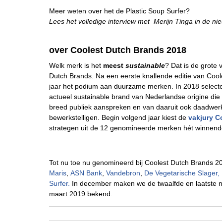
Meer weten over het de Plastic Soup Surfer?
Lees het volledige interview met Merijn Tinga in de ni
over Coolest Dutch Brands 2018
Welk merk is het
meest
sustainable
? Dat is de grote 
Dutch Brands. Na een eerste knallende editie van Coo
jaar het podium aan duurzame merken. In 2018 selecte
actueel sustainable brand van Nederlandse origine die
breed publiek aanspreken en van daaruit ook daadwerk
bewerkstelligen. Begin volgend jaar kiest de
vakjury C
strategen uit de 12 genomineerde merken hét winnen
Tot nu toe nu genomineerd bij Coolest Dutch Brands 2
Maris
,
ASN Bank
,
Vandebron
,
De Vegetarische Slager,
Surfer.
In december maken we de twaalfde en laatste nom
maart 2019 bekend.