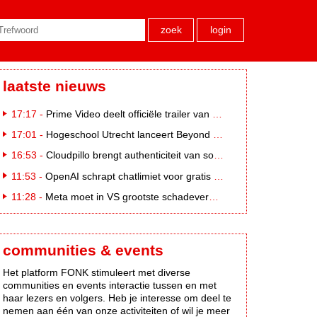
zoek
login
laatste nieuws
17:17 -
Prime Video deelt officiële trailer van L*VE KLEINE
17:01 -
Hogeschool Utrecht lanceert Beyond Campus binnen International Creative Business
16:53 -
Cloudpillo brengt authenticiteit van social naar tv
11:53 -
OpenAI schrapt chatlimiet voor gratis ChatGPT-gebruikers
11:28 -
Meta moet in VS grootste schadevergoeding ooit betalen: 567 miljoen dollar
communities & events
Het platform FONK stimuleert met diverse
communities en events interactie tussen en met
haar lezers en volgers. Heb je interesse om deel te
nemen aan één van onze activiteiten of wil je meer