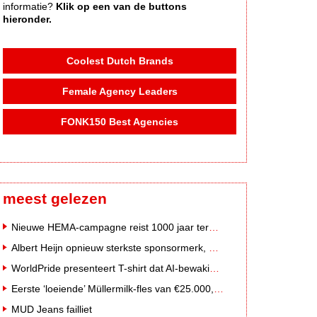
informatie?
Klik op een van de buttons
hieronder.
Coolest Dutch Brands
Female Agency Leaders
FONK150 Best Agencies
meest gelezen
Nieuwe HEMA-campagne reist 1000 jaar terug in de tijd naar 'Hemastein'
Albert Heijn opnieuw sterkste sponsormerk, PostNL daalt
WorldPride presenteert T-shirt dat AI-bewakingscamera's misleidt
Eerste ‘loeiende’ Müllermilk-fles van €25.000,- gevonden
MUD Jeans failliet