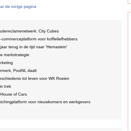
ar de vorige pagina
buitereclamenetwerk: City Cubes
-commerceplatform voor koffieliefhebbers
r terug in de tijd naar 'Hemastein'
je merkstrategie
arketing
ormerk, PostNL daalt
geschiedenis tot leven voor WK Roeien
n trek
 House of Cars
tchingplatform voor nieuwkomers en werkgevers