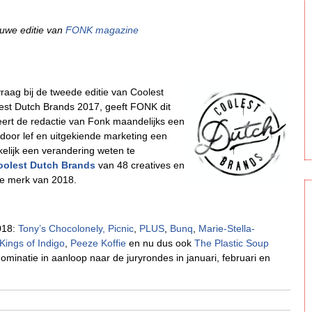
euwe editie van
FONK magazine
vraag bij de tweede editie van Coolest
lest Dutch Brands 2017, geeft FONK dit
ert de redactie van Fonk maandelijks een
 door lef en uitgekiende marketing een
elijk een verandering weten te
oolest Dutch Brands
van 48 creatives en
de merk van 2018.
018:
Tony’s Chocolonely,
Picnic
,
PLUS
,
Bunq
,
Marie-Stella-
Kings of Indigo
,
Peeze Koffie
en nu dus ook
The Plastic Soup
inatie in aanloop naar de juryrondes in januari, februari en