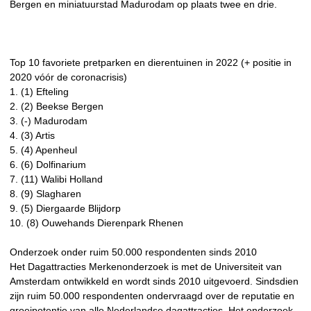
Bergen en miniatuurstad Madurodam op plaats twee en drie.
Top 10 favoriete pretparken en dierentuinen in 2022 (+ positie in
2020 vóór de coronacrisis)
1. (1) Efteling
2. (2) Beekse Bergen
3. (-) Madurodam
4. (3) Artis
5. (4) Apenheul
6. (6) Dolfinarium
7. (11) Walibi Holland
8. (9) Slagharen
9. (5) Diergaarde Blijdorp
10. (8) Ouwehands Dierenpark Rhenen
Onderzoek onder ruim 50.000 respondenten sinds 2010
Het Dagattracties Merkenonderzoek is met de Universiteit van
Amsterdam ontwikkeld en wordt sinds 2010 uitgevoerd. Sindsdien
zijn ruim 50.000 respondenten ondervraagd over de reputatie en
groeipotentie van alle Nederlandse dagattracties. Het onderzoek