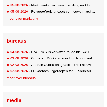
05-08-2026
- Marktplaats start samenwerking met House of Cars
05-08-2026
- RefugeeWork lanceert vernieuwd matchingplatform voor nieuwkomers en werkgevers
meer over marketing
bureaus
04-08-2026
- L'AGENCY is verkozen tot de nieuwe PR-partner van KoRo
03-08-2026
- Omnicom Media als eerste in Nederland actief met advertenties in ChatGPT
02-08-2026
- Joaquin Cubria en Ignacio Ferioli nieuwe Global CCO’s GUT, Renata Neumann Global Head of Production
02-08-2026
- PRGoeroes uitgeroepen tot ‘PR-bureau van het jaar 2026’
meer over bureaus
media