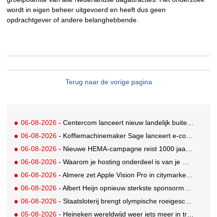
wordt in eigen beheer uitgevoerd en heeft dus geen
opdrachtgever of andere belanghebbende.
Terug naar de vorige pagina
06-08-2026
- Centercom lanceert nieuw landelijk buitereclamenetwerk: City Cubes
06-08-2026
- Koffiemachinemaker Sage lanceert e-commerceplatform voor koffieliefhebbers
06-08-2026
- Nieuwe HEMA-campagne reist 1000 jaar terug in de tijd naar 'Hemastein'
06-08-2026
- Waarom je hosting onderdeel is van je merkstrategie
06-08-2026
- Almere zet Apple Vision Pro in citymarketing
06-08-2026
- Albert Heijn opnieuw sterkste sponsormerk, PostNL daalt
06-08-2026
- Staatsloterij brengt olympische roeigeschiedenis tot leven voor WK Roeien
05-08-2026
- Heineken wereldwijd weer iets meer in trek