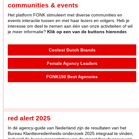
communities & events
Het platform FONK stimuleert met diverse communities en
events interactie tussen en met haar lezers en volgers. Heb je
interesse om deel te nemen aan één van onze activiteiten of wil
je meer informatie?
Klik op een van de buttons hieronder.
Coolest Dutch Brands
Female Agency Leaders
FONK150 Best Agencies
red alert 2025
In dè agency-guide van Nederland zijn de resultaten van het
Bureau Klanttevredenheids-onderzoek 2025 integraal te vinden,
inclusief de bureaupresentaties van de meest foxy bureaus van