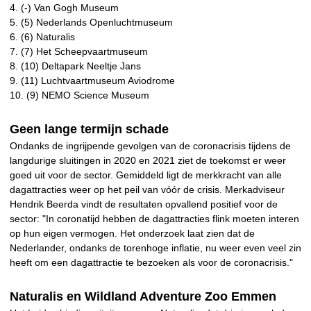
4. (-) Van Gogh Museum
5. (5) Nederlands Openluchtmuseum
6. (6) Naturalis
7. (7) Het Scheepvaartmuseum
8. (10) Deltapark Neeltje Jans
9. (11) Luchtvaartmuseum Aviodrome
10. (9) NEMO Science Museum
Geen lange termijn schade
Ondanks de ingrijpende gevolgen van de coronacrisis tijdens de
langdurige sluitingen in 2020 en 2021 ziet de toekomst er weer
goed uit voor de sector. Gemiddeld ligt de merkkracht van alle
dagattracties weer op het peil van vóór de crisis. Merkadviseur
Hendrik Beerda vindt de resultaten opvallend positief voor de
sector: "In coronatijd hebben de dagattracties flink moeten interen
op hun eigen vermogen. Het onderzoek laat zien dat de
Nederlander, ondanks de torenhoge inflatie, nu weer even veel zin
heeft om een dagattractie te bezoeken als voor de coronacrisis."
Naturalis en Wildland Adventure Zoo Emmen