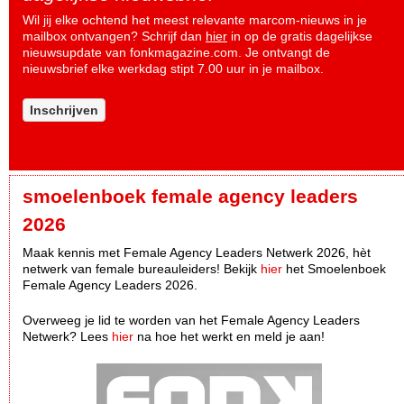
Wil jij elke ochtend het meest relevante marcom-nieuws in je
mailbox ontvangen? Schrijf dan
hier
in op de gratis dagelijkse
nieuwsupdate van fonkmagazine.com. Je ontvangt de
nieuwsbrief elke werkdag stipt 7.00 uur in je mailbox.
Inschrijven
smoelenboek female agency leaders
2026
Maak kennis met Female Agency Leaders Netwerk 2026, hèt
netwerk van female bureauleiders! Bekijk
hier
het Smoelenboek
Female Agency Leaders 2026.
Overweeg je lid te worden van het Female Agency Leaders
Netwerk? Lees
hier
na hoe het werkt en meld je aan!