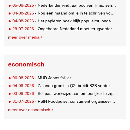
05-08-2026
- Nederlander vindt aanbod van films, series en sport vaak versnipperd
04-08-2026
- Nog een maand om je in te schrijven voor de Mercurs 2026
04-08-2026
- Het papieren boek blijft populairst, ondanks digitale alternatieven
29-07-2026
- Ongehoord Nederland moet terugvordering betalen aan Commissariaat voor de Media
meer over media
economisch
06-08-2026
- MUD Jeans failliet
04-08-2026
- Zalando groeit in Q2, breidt B2B verder uit en innoveert met AI
03-08-2026
- Bol past werkwijze aan om eerlijker te zijn naar verkopers en consumenten
31-07-2026
- FSIN Foodpulse: consument organiseert eet- en koopgedrag bewuster
meer over economisch