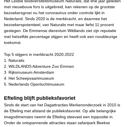
Het Leidse biodiversiteitsmuseum Naturalis, dat drie jaar geleden
met nieuwbouw fors is uitgebreid, kan rekenen op de grootste
bezoekersgroei nu het coronavirus onder controle lijkt in
Nederland. Sinds 2020 is de merkkracht, en daarmee het
bezoekerspotentieel, van Naturalis met maar liefst 11 procent
gestegen. De Emmense dierentuin Wildlands ziet zijn reputatie
met hetzelfde percentage stijgen en heeft ook een rooskleurige
toekomst.
Top 5 stijgers in merkkracht 2020-2022
1. Naturalis
2. WILDLANDS Adventure Zoo Emmen
3. Rijksmuseum Amsterdam
4. Het Scheepvaartmuseum
5. Nederlands Openluchtmuseum
Efteling blijft publieksfavoriet
Sinds de start van het Dagattracties Merkenonderzoek in 2010 is
de Efteling met afstand de publieksfavoriet. Op alle belangrijke
imagodimensies neemt de Efteling steevast een toppositie in.
Onder de ontspannende attracties staan safaripark Beekse