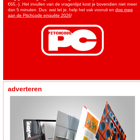
€65,-). Het invullen van de vragenlijst kost je bovendien niet meer
dan 5 minuten. Dus: wat let je, help het vak vooruit en
doe mee
aan de Pitchcode enquête 2026
!
adverteren