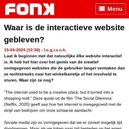
Menu
Waar is de interactieve website
gebleven?
15-04-2024 (10:30) - l.o.g.i.s.c.h.
Laat ik beginnen met dat natuurlijke élke website interactief
is. Ik heb het hier over het gemis van de creatief
vormgegeven websites die de gebruiker langer vermaken dan
ze rechtstreeks naar het winkelkarretje of het invulveld te
sturen. Waar zijn ze nog?
“The internet used to be a creative place, but it turned into a
shopping mall.” Deze quote uit de film ‘The Social Dilemma’
(Netflix, 2020) geeft aan hoe het internet is meegegroeid met de
strijd van bedrijven om onze schaarse aandacht.
Sociale media zijn zo vormgegeven dat we er zoveel mogelijk tijd
doorbrengen. Maar als we kijken naar tijd besteden op het eigen