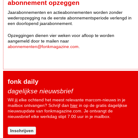
abonnement opzeggen
Jaarabonnementen en actieabonnementen worden zonder
wederopzegging na de eerste abonnementsperiode verlengd in
een doorlopend jaarabonnement.
Opzeggingen dienen vier weken voor afloop te worden
aangemeld door te mailen naar
abonnementen@fonkmagazine.com
.
fonk daily
dagelijkse nieuwsbrief
Wil jij elke ochtend het meest relevante marcom-nieuws in je
mailbox ontvangen? Schrijf dan
hier
in op de gratis dagelijkse
nieuwsupdate van fonkmagazine.com. Je ontvangt de
nieuwsbrief elke werkdag stipt 7.00 uur in je mailbox.
Inschrijven