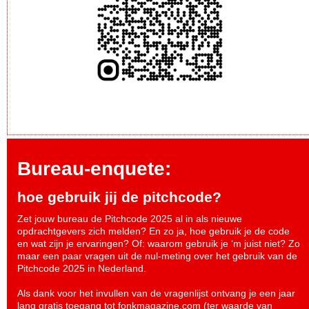
Bureau-enquete:
hoe gebruik jij de pitchcode?
Zet jouw bureau de Pitchcode 2025 al in als nieuwe
opdrachtgevers zich melden? En zo ja, hoe gebruik je de code
en wat zijn je ervaringen? Of: waarom gebruik je ‘m juist niet? Zo
maar een paar vragen uit de nul-meting over het gebruik van de
Pitchcode 2025 in Nederland.
Als dank voor het invullen van de vragenlijst ontvang je een jaar
lang gratis toegang tot fonkmagazine.com (ter waarde van