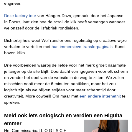
engineer.
Deze factory tour
van Häagen-Dazs, gemaakt door het Japanse
In Focus, laat zien hoe de scroll de klik heeft vervangen wanneer
we onszelf door de ijsfabriek rondleiden.
Dichterbij huis weet WeTransfer ons regelmatig op creatieve wijze
verhalen te vertellen met
hun immersieve transferpagina’s
. Kunst
boven kliks.
Drie voorbeelden waarbij de liefde voor het merk groeit naarmate
je langer op de site blijft. Doordacht vormgegeven voor elk scherm
en zonder het doel van de website in de weg te zitten. We zullen
misschien nooit meer de 6 minuten aantikken, maar het zou
logisch zijn als we blijven strijden voor meer schermtijd door
creativiteit. More cowbell! Om maar met
een andere internethit
te
spreken.
Meld ook iets onlogisch en verdien een Higuita
emmer
Het Commissariaat L.O.G.I.S.C.H.