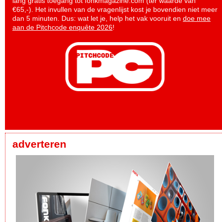
lang gratis toegang tot fonkmagazine.com (ter waarde van
€65,-). Het invullen van de vragenlijst kost je bovendien niet meer
dan 5 minuten. Dus: wat let je, help het vak vooruit en
doe mee
aan de Pitchcode enquête 2026
!
adverteren