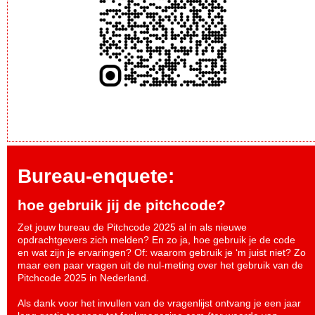
Bureau-enquete:
hoe gebruik jij de pitchcode?
Zet jouw bureau de Pitchcode 2025 al in als nieuwe
opdrachtgevers zich melden? En zo ja, hoe gebruik je de code
en wat zijn je ervaringen? Of: waarom gebruik je ‘m juist niet? Zo
maar een paar vragen uit de nul-meting over het gebruik van de
Pitchcode 2025 in Nederland.
Als dank voor het invullen van de vragenlijst ontvang je een jaar