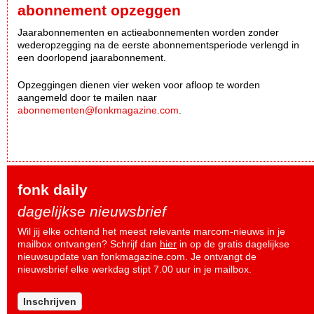
abonnement opzeggen
Jaarabonnementen en actieabonnementen worden zonder
wederopzegging na de eerste abonnementsperiode verlengd in
een doorlopend jaarabonnement.
Opzeggingen dienen vier weken voor afloop te worden
aangemeld door te mailen naar
abonnementen@fonkmagazine.com
.
fonk daily
dagelijkse nieuwsbrief
Wil jij elke ochtend het meest relevante marcom-nieuws in je
mailbox ontvangen? Schrijf dan
hier
in op de gratis dagelijkse
nieuwsupdate van fonkmagazine.com. Je ontvangt de
nieuwsbrief elke werkdag stipt 7.00 uur in je mailbox.
Inschrijven