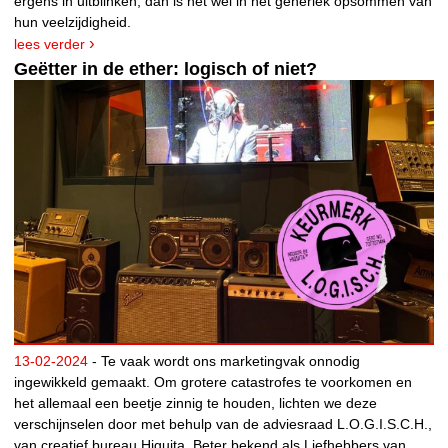
ergens in uitblinken, dan is het wel in het generiek opsommen van
hun veelzijdigheid.
lees verder
Geëtter in de ether: logisch of niet?
13-02-2024
- Te vaak wordt ons marketingvak onnodig
ingewikkeld gemaakt. Om grotere catastrofes te voorkomen en
het allemaal een beetje zinnig te houden, lichten we deze
verschijnselen door met behulp van de adviesraad L.O.G.I.S.C.H.,
van creatief bureau Higuita. Beter bekend als Liefhebbers van