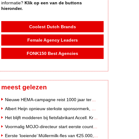
informatie?
Klik op een van de buttons
hieronder.
Coolest Dutch Brands
Female Agency Leaders
FONK150 Best Agencies
meest gelezen
Nieuwe HEMA-campagne reist 1000 jaar terug in de tijd naar 'Hemastein'
Albert Heijn opnieuw sterkste sponsormerk, PostNL daalt
Het blijft modderen bij fietsfabrikant Accell. Krijgt uitstel van betaling
Voormalig MOJO-directeur start eerste country radiozender van Nederland
Eerste ‘loeiende’ Müllermilk-fles van €25.000,- gevonden