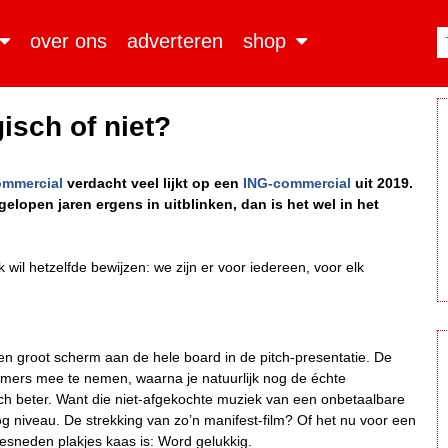
over ons
adverteren
shop
isch of niet?
mmercial
verdacht veel lijkt op een
ING-commercial
uit 2019.
gelopen jaren ergens in uitblinken, dan is het wel in het
 wil hetzelfde bewijzen: we zijn er voor iedereen, voor elk
n groot scherm aan de hele board in de pitch-presentatie. De
nemers mee te nemen, waarna je natuurlijk nog de échte
ch beter. Want die niet-afgekochte muziek van een onbetaalbare
g niveau. De strekking van zo’n manifest-film? Of het nu voor een
esneden plakjes kaas is: Word gelukkig.