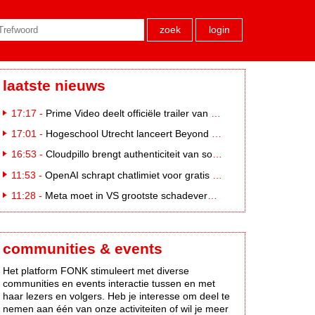
zoek
login
laatste nieuws
17:17 -
Prime Video deelt officiële trailer van L*VE KLEINE
17:01 -
Hogeschool Utrecht lanceert Beyond Campus binnen International Creative Business
16:53 -
Cloudpillo brengt authenticiteit van social naar tv
11:53 -
OpenAI schrapt chatlimiet voor gratis ChatGPT-gebruikers
11:28 -
Meta moet in VS grootste schadevergoeding ooit betalen: 567 miljoen dollar
communities & events
Het platform FONK stimuleert met diverse
communities en events interactie tussen en met
haar lezers en volgers. Heb je interesse om deel te
nemen aan één van onze activiteiten of wil je meer