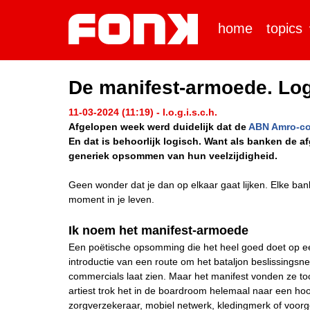
home
topics
De manifest-armoede. Log
11-03-2024 (11:19) - l.o.g.i.s.c.h.
Afgelopen week werd duidelijk dat de
ABN Amro-co
En dat is behoorlijk logisch. Want als banken de af
generiek opsommen van hun veelzijdigheid.
Geen wonder dat je dan op elkaar gaat lijken. Elke bank
moment in je leven.
Ik noem het manifest-armoede
Een poëtische opsomming die het heel goed doet op ee
introductie van een route om het bataljon beslissings
commercials laat zien. Maar het manifest vonden ze to
artiest trok het in de boardroom helemaal naar een hoo
zorgverzekeraar, mobiel netwerk, kledingmerk of voorg