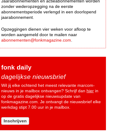
Jaarabonnementen en actieabonnementen worden
zonder wederopzegging na de eerste
abonnementsperiode verlengd in een doorlopend
jaarabonnement.
Opzeggingen dienen vier weken voor afloop te
worden aangemeld door te mailen naar
abonnementen@fonkmagazine.com
.
fonk daily
dagelijkse nieuwsbrief
Wil jij elke ochtend het meest relevante marcom-
nieuws in je mailbox ontvangen? Schrijf dan
hier
in
op de gratis dagelijkse nieuwsupdate van
fonkmagazine.com. Je ontvangt de nieuwsbrief elke
werkdag stipt 7.00 uur in je mailbox.
Inschrijven