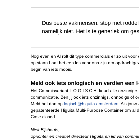
Dus beste vakmensen: stop met roddelen
namelijk niet. Het is te generiek om g
Nog even en AI rolt dit type commercials er zo uit voor
op staan.Laat het een les voor ons zijn om opdrachtgeve
begin van iets moois.
Meld ook iets onlogisch en verdien een 
Het Commissariaat L.O.G.I.S.C.H. keurt alle onzinnige
communicatie. Ben jij ook iets onzinnigs, onnodigs o
Meld het dan op
logisch@higuita.amsterdam
. Als jouw
gepatenteerde Higuita Multi-Purpose Container om al di
Case closed.
Niek Eijsbouts,
oprichter en creatief directeur Higuita en lid van commi