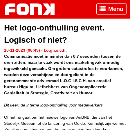
Menu
Het logo-onthulling event.
Logisch of niet?
10-11-2023 (08:49) - l.o.g.i.s.c.h.
Communicatie moet in minder dan 0,7 seconden tussen de
oren zitten, maar te vaak wordt ons marketingvak onnodig
ingewikkeld gemaakt. Om grotere catastrofes te voorkomen,
worden deze verschijnselen doorgelicht in de
gerenommeerde adviesraad L.O.G.I.S.C.H. van creatief
bureau Higuita. Liefhebbers van Ongecompliceerde
Genialiteit In Strategie, Creativiteit en Humor.
Dit keer: de interne logo-onthulling voor medewerkers.
Of het nu gaat om het nieuwe logo van AirBNB, die van het
Stedelijk Museum of de lancering van Odido. Kennelijk zijn we met
z’n allen nogal begaan met het ontwerp van beeldmerken.