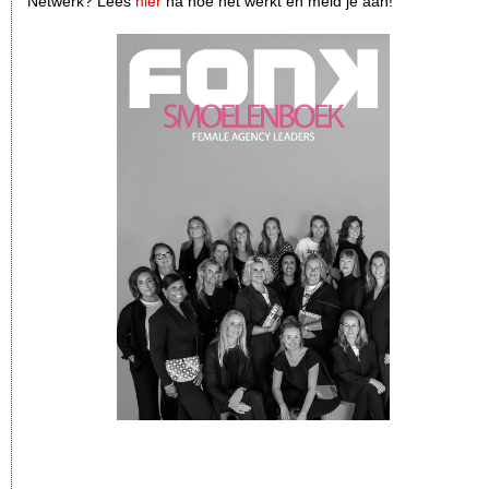
Netwerk? Lees
hier
na hoe het werkt en meld je aan!