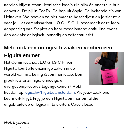
netvlies blijven staan. Iconische logo’s zijn slim én anders in hun
eenvoud. De pijl in FedEx. De hap uit Apple. De lachende e’s van
Heineken. We hoeven ze hier maar te beschrijven en je ziet ze al
voor je. Het commissariaat L.O.G.I.S.C.H. beoordeelt deze logo-
aanpassing van Staples en haar megalomane onthulling event
dan ook als: onlogisch, onnodig en zelfdestructief.
Meld ook een onlogisch zaak en verdien een
Higuita emmer
Het Commissariaat L.O.G.I.S.C.H. van
Higuita keurt alle onzinnige zaken in de
wereld van marketing & communicatie. Ben
jij ook iets onzinnigs, onnodigs of
overgecompliceerds tegengekomen? Meld
het dan op
logisch@higuita.amsterdam
. Als jouw zaak ons
keurmerk krijgt, krijg je een Higuita emmer om al die
ongebreidelde onlogica in te storten. Case closed.
Niek Eijsbouts