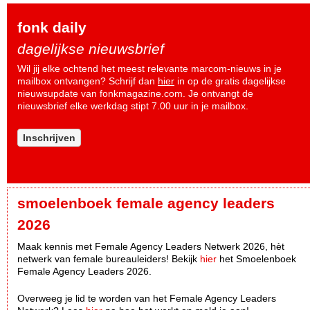
fonk daily
dagelijkse nieuwsbrief
Wil jij elke ochtend het meest relevante marcom-nieuws in je
mailbox ontvangen? Schrijf dan
hier
in op de gratis dagelijkse
nieuwsupdate van fonkmagazine.com. Je ontvangt de
nieuwsbrief elke werkdag stipt 7.00 uur in je mailbox.
Inschrijven
smoelenboek female agency leaders
2026
Maak kennis met Female Agency Leaders Netwerk 2026, hèt
netwerk van female bureauleiders! Bekijk
hier
het Smoelenboek
Female Agency Leaders 2026.
Overweeg je lid te worden van het Female Agency Leaders