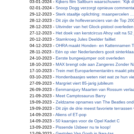
03-01-2024 -
Kijkers film Saltburn waarschuwen: 'Kijk d
02-01-2024 -
Snoop Dogg verzorgt opnieuw commentaar
29-12-2023 -
Sterk staaltje oplichting: maanpercelen ...
28-12-2023 -
Dit zijn de hofleveranciers van de Top 20
28-12-2023 -
Uitvinder van het Glock-pistool overleden
27-12-2023 -
Het doek van kerstcircus Ahoy valt na 52 
20-12-2023 -
Stamkroeg Jules Deelder failliet
04-12-2023 -
OHRA maakt Honden- en Kattennamen Top
28-11-2023 -
Eén op vier Nederlanders gooit sinterklaas
24-10-2023 -
Eerste bungeejumper ooit overleden
18-10-2023 -
MAX brengt ode aan Zangeres Zonder 
17-10-2023 -
Trein met Europarlementariërs maakt pitsto
03-10-2023 -
Hondenbaasjes weten niet wat ze hun vier
27-09-2023 -
Margriet viert 85-jarig jubileum
26-09-2023 -
Eenmansjury Maarten van Rossum verlaat
21-09-2023 -
Meet Camptosaurus Barry
19-09-2023 -
Zeldzame opnames van The Beatles ond
19-09-2023 -
Dit zijn de drie meest favoriete terrassen 
14-09-2023 -
Aliens of ET-pop
14-09-2023 -
50 kaarsjes voor de Opel Kadet C
13-09-2023 -
Pissende IJsbeer nu te koop!
12-09-2023 -
Gestolen Van Gogh in Ikea-tas