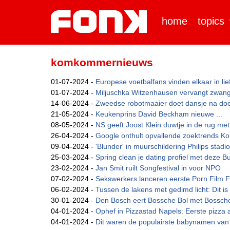
home
topics
komkommernieuws
01-07-2024 -
Europese voetbalfans vinden elkaar in lief
01-07-2024 -
Miljuschka Witzenhausen vervangt zwange
14-06-2024 -
Zweedse robotmaaier doet dansje na doel
21-05-2024 -
Keukenprins David Beckham nieuwe ...
08-05-2024 -
NS geeft Joost Klein duwtje in de rug met 
26-04-2024 -
Google onthult opvallende zoektrends K
09-04-2024 -
'Blunder' in muurschildering Philips stadio
25-03-2024 -
Spring clean je dating profiel met deze Bu
23-02-2024 -
Jan Smit ruilt Songfestival in voor NPO
07-02-2024 -
Sekswerkers lanceren eerste Porn Film Fes
06-02-2024 -
Tussen de lakens met gedimd licht: Dit is 
30-01-2024 -
Den Bosch eert Bossche Bol met Bossche 
04-01-2024 -
Ophef in Pizzastad Napels: Eerste pizza 
04-01-2024 -
Dit waren de populairste babynamen van