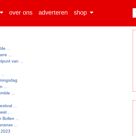
over ons
adverteren
shop
de ...
re ...
punt van ...
...
oningsdag
n ...
mble ...
tival ...
wat ...
Bollen ...
ananas ...
 2023