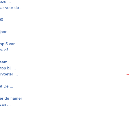
eze ...
 voor de ...
00
jaar
 5 van ...
- of ...
Naam
p bij ...
voeter ...
 De ...
er de hamer
van ...