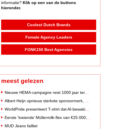
informatie?
Klik op een van de buttons
hieronder.
Coolest Dutch Brands
Female Agency Leaders
FONK150 Best Agencies
meest gelezen
Nieuwe HEMA-campagne reist 1000 jaar terug in de tijd naar 'Hemastein'
Albert Heijn opnieuw sterkste sponsormerk, PostNL daalt
WorldPride presenteert T-shirt dat AI-bewakingscamera's misleidt
Eerste ‘loeiende’ Müllermilk-fles van €25.000,- gevonden
MUD Jeans failliet