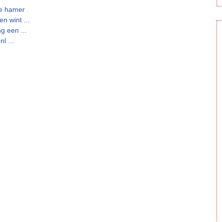
de hamer
 wint ...
g een ...
l ...