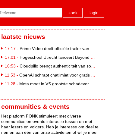
zoek
login
laatste nieuws
17:17 -
Prime Video deelt officiële trailer van L*VE KLEINE
17:01 -
Hogeschool Utrecht lanceert Beyond Campus binnen International Creative Business
16:53 -
Cloudpillo brengt authenticiteit van social naar tv
11:53 -
OpenAI schrapt chatlimiet voor gratis ChatGPT-gebruikers
11:28 -
Meta moet in VS grootste schadevergoeding ooit betalen: 567 miljoen dollar
communities & events
Het platform FONK stimuleert met diverse
communities en events interactie tussen en met
haar lezers en volgers. Heb je interesse om deel te
nemen aan één van onze activiteiten of wil je meer