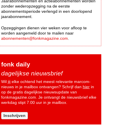
Jaarabonnementen en actieabonnementen worden
zonder wederopzegging na de eerste
abonnementsperiode verlengd in een doorlopend
jaarabonnement.
Opzeggingen dienen vier weken voor afloop te
worden aangemeld door te mailen naar
abonnementen@fonkmagazine.com
.
fonk daily
dagelijkse nieuwsbrief
Wil jij elke ochtend het meest relevante marcom-
nieuws in je mailbox ontvangen? Schrijf dan
hier
in
op de gratis dagelijkse nieuwsupdate van
fonkmagazine.com. Je ontvangt de nieuwsbrief elke
werkdag stipt 7.00 uur in je mailbox.
Inschrijven