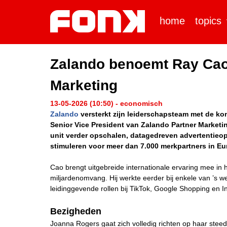
home
topics
Zalando benoemt Ray Cao 
Marketing
13-05-2026 (10:50) - economisch
Zalando
versterkt zijn leiderschapsteam met de k
Senior Vice President van Zalando Partner Marketin
unit verder opschalen, datagedreven advertentieo
stimuleren voor meer dan 7.000 merkpartners in Eu
Cao brengt uitgebreide internationale ervaring mee in
miljardenomvang. Hij werkte eerder bij enkele van ’s w
leidinggevende rollen bij TikTok, Google Shopping en In
Bezigheden
Joanna Rogers gaat zich volledig richten op haar steed