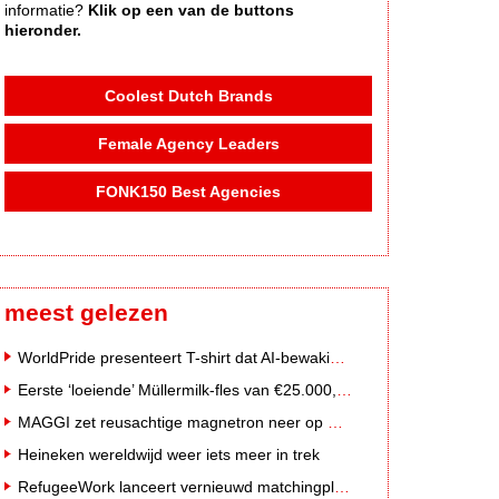
informatie?
Klik op een van de buttons
hieronder.
Coolest Dutch Brands
Female Agency Leaders
FONK150 Best Agencies
meest gelezen
WorldPride presenteert T-shirt dat AI-bewakingscamera's misleidt
Eerste ‘loeiende’ Müllermilk-fles van €25.000,- gevonden
MAGGI zet reusachtige magnetron neer op Solar Festival
Heineken wereldwijd weer iets meer in trek
RefugeeWork lanceert vernieuwd matchingplatform voor nieuwkomers en werkgevers