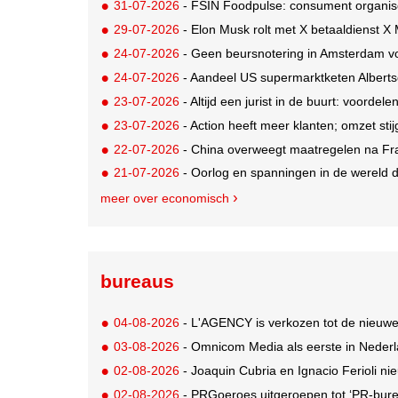
31-07-2026
- FSIN Foodpulse: consument organis
29-07-2026
- Elon Musk rolt met X betaaldienst X
24-07-2026
- Geen beursnotering in Amsterdam v
24-07-2026
- Aandeel US supermarktketen Alberts
23-07-2026
- Altijd een jurist in de buurt: voordel
23-07-2026
- Action heeft meer klanten; omzet stij
22-07-2026
- China overweegt maatregelen na Fr
21-07-2026
- Oorlog en spanningen in de wereld
meer over economisch
bureaus
04-08-2026
- L'AGENCY is verkozen tot de nieuw
03-08-2026
- Omnicom Media als eerste in Nederl
02-08-2026
- Joaquin Cubria en Ignacio Ferioli nieu
02-08-2026
- PRGoeroes uitgeroepen tot ‘PR-bure