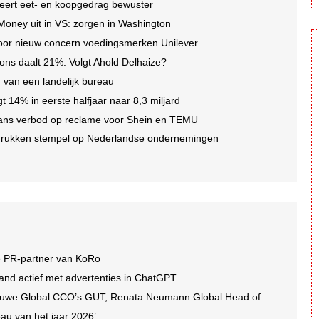
eert eet- en koopgedrag bewuster
 Money uit in VS: zorgen in Washington
oor nieuw concern voedingsmerken Unilever
ons daalt 21%. Volgt Ahold Delhaize?
en van een landelijk bureau
gt 14% in eerste halfjaar naar 8,3 miljard
ans verbod op reclame voor Shein en TEMU
 drukken stempel op Nederlandse ondernemingen
e PR-partner van KoRo
and actief met advertenties in ChatGPT
we Global CCO’s GUT, Renata Neumann Global Head of Production
au van het jaar 2026’