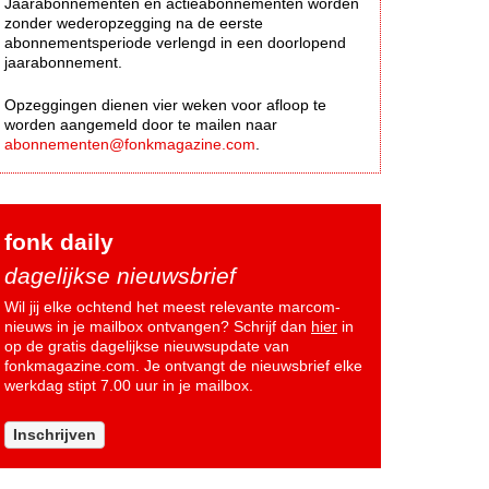
Jaarabonnementen en actieabonnementen worden
zonder wederopzegging na de eerste
abonnementsperiode verlengd in een doorlopend
jaarabonnement.
Opzeggingen dienen vier weken voor afloop te
worden aangemeld door te mailen naar
abonnementen@fonkmagazine.com
.
fonk daily
dagelijkse nieuwsbrief
Wil jij elke ochtend het meest relevante marcom-
nieuws in je mailbox ontvangen? Schrijf dan
hier
in
op de gratis dagelijkse nieuwsupdate van
fonkmagazine.com. Je ontvangt de nieuwsbrief elke
werkdag stipt 7.00 uur in je mailbox.
Inschrijven