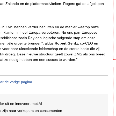
 van Zalando en de platformactiviteiten. Rogers gaf de afgelopen
e in ZMS hebben verder benutten en de manier waarop onze
en klanten in heel Europa verbeteren. Nu ons pan-Europese
 wereldklasse zoals Ray een logische volgende stap om onze
onentiële groei te brengen", aldus
Robert Gentz
, co-CEO en
n voor haar uitstekende leiderschap en de sterke basis die zij
gelijk droeg. Deze nieuwe structuur geeft zowel ZMS als ons breed
 dat ze nodig hebben om een succes te worden."
ar de vorige pagina
er uit en innoveert met AI
 te zijn naar verkopers en consumenten