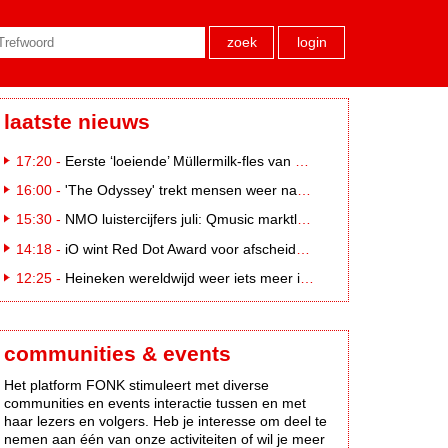
zoek
login
laatste nieuws
17:20 -
Eerste ‘loeiende’ Müllermilk-fles van €25.000,- gevonden
16:00 -
'The Odyssey' trekt mensen weer naar de bioscoop
15:30 -
NMO luistercijfers juli: Qmusic marktleider, gevolgd door NPO2 en 538
14:18 -
iO wint Red Dot Award voor afscheidscampagne Peter Houtman bij Feyenoord
12:25 -
Heineken wereldwijd weer iets meer in trek
communities & events
Het platform FONK stimuleert met diverse
communities en events interactie tussen en met
haar lezers en volgers. Heb je interesse om deel te
nemen aan één van onze activiteiten of wil je meer