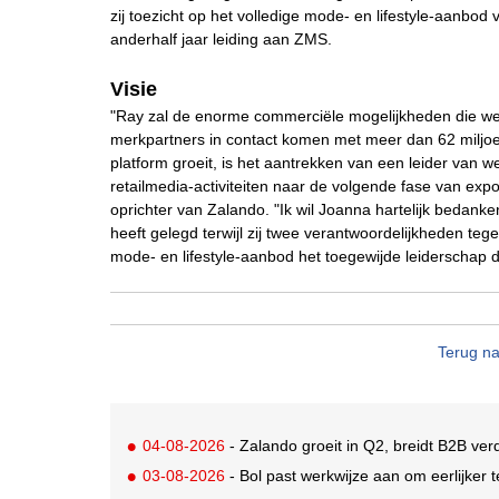
zij toezicht op het volledige mode- en lifestyle-aanbod
anderhalf jaar leiding aan ZMS.
Visie
"Ray zal de enorme commerciële mogelijkheden die w
merkpartners in contact komen met meer dan 62 miljo
platform groeit, is het aantrekken van een leider van
retailmedia-activiteiten naar de volgende fase van exp
oprichter van Zalando. "Ik wil Joanna hartelijk bedanke
heeft gelegd terwijl zij twee verantwoordelijkheden te
mode- en lifestyle-aanbod het toegewijde leiderschap
Terug na
04-08-2026
- Zalando groeit in Q2, breidt B2B verd
03-08-2026
- Bol past werkwijze aan om eerlijker