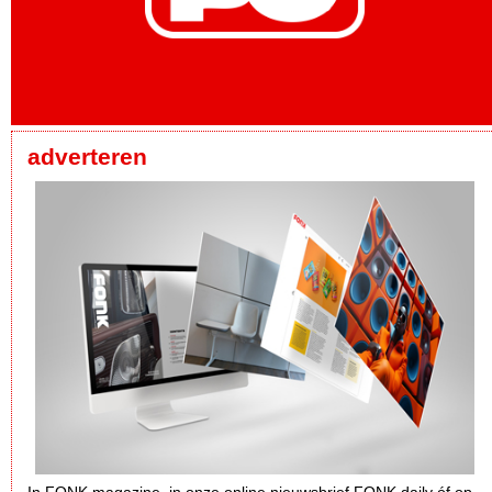
adverteren
In FONK magazine, in onze online nieuwsbrief FONK daily óf op