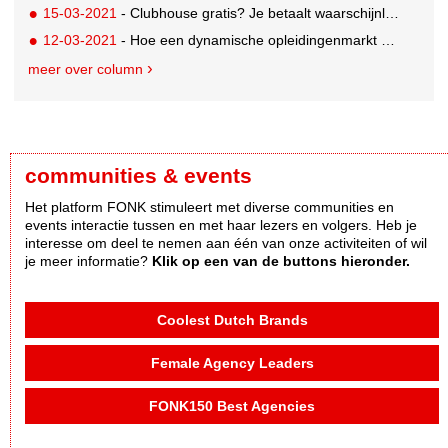
15-03-2021
- Clubhouse gratis? Je betaalt waarschijnlijk met je data
12-03-2021
- Hoe een dynamische opleidingenmarkt NCOI de das kan omdoen
meer over column
communities & events
Het platform FONK stimuleert met diverse communities en
events interactie tussen en met haar lezers en volgers. Heb je
interesse om deel te nemen aan één van onze activiteiten of wil
je meer informatie?
Klik op een van de buttons hieronder.
Coolest Dutch Brands
Female Agency Leaders
FONK150 Best Agencies