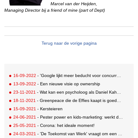
M
arcel van der Heijden,
Managing Director bij a friend of mine (part of Dept)
Terug naar de vorige pagina
16-09-2022
- 'Google lijkt meer beducht voor concurrentie'
13-09-2022
- Een nieuwe visie op ownership
23-11-2021
- Wat kan een psycholoog als Daniel Kahneman aan je mediastrategie toevoegen?
18-11-2021
- Greenpeace die de Effies kaapt is goede marketing
15-09-2021
- Kersteieren
24-06-2021
- Pester power en kids-marketing: werkt dat nog wel?
25-05-2021
- Corona: het ideale moment!
24-03-2021
- 'De Toekomst van Werk' vraagt om een bedrijfsvisie op technologie