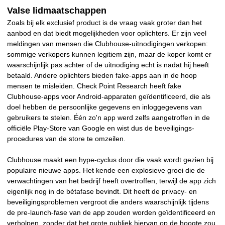
Valse lidmaatschappen
Zoals bij elk exclusief product is de vraag vaak groter dan het
aanbod en dat biedt mogelijkheden voor oplichters. Er zijn veel
meldingen van mensen die Clubhouse-uitnodigingen verkopen:
sommige verkopers kunnen legitiem zijn, maar de koper komt er
waarschijnlijk pas achter of de uitnodiging echt is nadat hij heeft
betaald. Andere oplichters bieden fake-apps aan in de hoop
mensen te misleiden. Check Point Research heeft fake
Clubhouse-apps voor Android-apparaten geïdentificeerd, die als
doel hebben de persoonlijke gegevens en inloggegevens van
gebruikers te stelen. Één zo'n app werd zelfs aangetroffen in de
officiële Play-Store van Google en wist dus de beveiligings-
procedures van de store te omzeilen.
Clubhouse maakt een hype-cyclus door die vaak wordt gezien bij
populaire nieuwe apps. Het kende een explosieve groei die de
verwachtingen van het bedrijf heeft overtroffen, terwijl de app zich
eigenlijk nog in de bètafase bevindt. Dit heeft de privacy- en
beveiligingsproblemen vergroot die anders waarschijnlijk tijdens
de pre-launch-fase van de app zouden worden geïdentificeerd en
verholpen, zonder dat het grote publiek hiervan op de hoogte zou