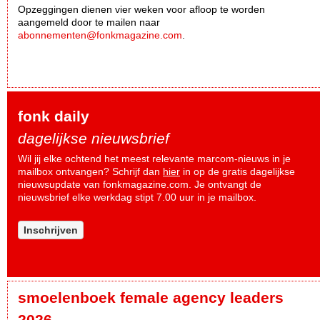
Opzeggingen dienen vier weken voor afloop te worden
aangemeld door te mailen naar
abonnementen@fonkmagazine.com
.
fonk daily
dagelijkse nieuwsbrief
Wil jij elke ochtend het meest relevante marcom-nieuws in je
mailbox ontvangen? Schrijf dan
hier
in op de gratis dagelijkse
nieuwsupdate van fonkmagazine.com. Je ontvangt de
nieuwsbrief elke werkdag stipt 7.00 uur in je mailbox.
Inschrijven
smoelenboek female agency leaders
2026