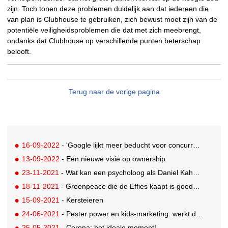
zijn. Toch tonen deze problemen duidelijk aan dat iedereen die
van plan is Clubhouse te gebruiken, zich bewust moet zijn van de
potentiële veiligheidsproblemen die dat met zich meebrengt,
ondanks dat Clubhouse op verschillende punten beterschap
belooft.
Terug naar de vorige pagina
16-09-2022
- 'Google lijkt meer beducht voor concurrentie'
13-09-2022
- Een nieuwe visie op ownership
23-11-2021
- Wat kan een psycholoog als Daniel Kahneman aan je mediastrategie toevoegen?
18-11-2021
- Greenpeace die de Effies kaapt is goede marketing
15-09-2021
- Kersteieren
24-06-2021
- Pester power en kids-marketing: werkt dat nog wel?
25-05-2021
- Corona: het ideale moment!