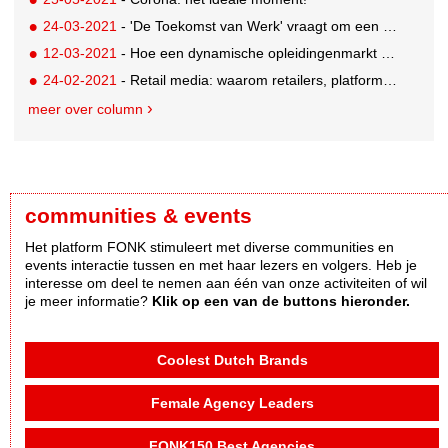
24-03-2021
- 'De Toekomst van Werk' vraagt om een bedrijfsvisie op technologie
12-03-2021
- Hoe een dynamische opleidingenmarkt NCOI de das kan omdoen
24-02-2021
- Retail media: waarom retailers, platformen en merken de handen ineenslaan
meer over column
communities & events
Het platform FONK stimuleert met diverse communities en
events interactie tussen en met haar lezers en volgers. Heb je
interesse om deel te nemen aan één van onze activiteiten of wil
je meer informatie?
Klik op een van de buttons hieronder.
Coolest Dutch Brands
Female Agency Leaders
FONK150 Best Agencies