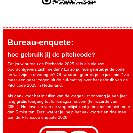
Bureau-enquete:
hoe gebruik jij de pitchcode?
Zet jouw bureau de Pitchcode 2025 al in als nieuwe
opdrachtgevers zich melden? En zo ja, hoe gebruik je de code
en wat zijn je ervaringen? Of: waarom gebruik je ‘m juist niet? Zo
maar een paar vragen uit de nul-meting over het gebruik van de
Pitchcode 2025 in Nederland.
Als dank voor het invullen van de vragenlijst ontvang je een jaar
lang gratis toegang tot fonkmagazine.com (ter waarde van
€65,-). Het invullen van de vragenlijst kost je bovendien niet meer
dan 5 minuten. Dus: wat let je, help het vak vooruit en
doe mee
aan de Pitchcode enquête 2026
!