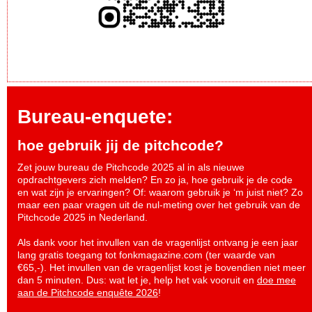
Bureau-enquete:
hoe gebruik jij de pitchcode?
Zet jouw bureau de Pitchcode 2025 al in als nieuwe
opdrachtgevers zich melden? En zo ja, hoe gebruik je de code
en wat zijn je ervaringen? Of: waarom gebruik je ‘m juist niet? Zo
maar een paar vragen uit de nul-meting over het gebruik van de
Pitchcode 2025 in Nederland.
Als dank voor het invullen van de vragenlijst ontvang je een jaar
lang gratis toegang tot fonkmagazine.com (ter waarde van
€65,-). Het invullen van de vragenlijst kost je bovendien niet meer
dan 5 minuten. Dus: wat let je, help het vak vooruit en
doe mee
aan de Pitchcode enquête 2026
!