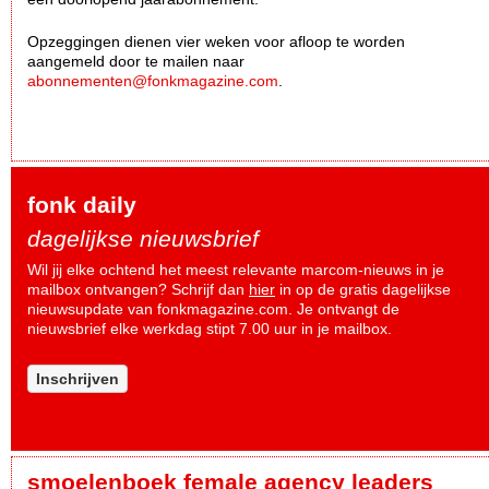
Opzeggingen dienen vier weken voor afloop te worden
aangemeld door te mailen naar
abonnementen@fonkmagazine.com
.
fonk daily
dagelijkse nieuwsbrief
Wil jij elke ochtend het meest relevante marcom-nieuws in je
mailbox ontvangen? Schrijf dan
hier
in op de gratis dagelijkse
nieuwsupdate van fonkmagazine.com. Je ontvangt de
nieuwsbrief elke werkdag stipt 7.00 uur in je mailbox.
Inschrijven
smoelenboek female agency leaders