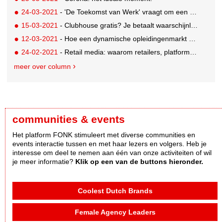
24-03-2021
- 'De Toekomst van Werk' vraagt om een bedrijfsvisie op technologie
15-03-2021
- Clubhouse gratis? Je betaalt waarschijnlijk met je data
12-03-2021
- Hoe een dynamische opleidingenmarkt NCOI de das kan omdoen
24-02-2021
- Retail media: waarom retailers, platformen en merken de handen ineenslaan
meer over column
communities & events
Het platform FONK stimuleert met diverse communities en
events interactie tussen en met haar lezers en volgers. Heb je
interesse om deel te nemen aan één van onze activiteiten of wil
je meer informatie?
Klik op een van de buttons hieronder.
Coolest Dutch Brands
Female Agency Leaders