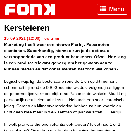
Menu
Kersteieren
15-09-2021 (12:00) - column
Marketing heeft weer een nieuwe P erbij: Pepernoten-
elasticiteit. Superhandig, hiermee kun je de optimale
verkoopperiode van een product berekenen. Ofwel: Hoe lang
is een product relevant genoeg om het gewoon aan te
kunnen bieden en dat consumenten het toch wel kopen?
Logischerwijs ligt de beste score rond de 1 en op dit moment
schommelt hij rond de 0,9. Goed nieuws dus, volgend jaar liggen
de pepernootjes vermoedelijk rond Pasen in de winkels. Maakt mij
persoonlijk echt helemaal niets uit. Heb toch een soort chronische
jetlag. Corona en klimaatverandering hebben zo hun voordelen.
Echt geen idee meer in welk seizoen of jaar we zitten… Heerlijk!
In welk jaar was die ene vakantie ook alweer? Is dat nou 1 of 2
jaar geleden? Onze hersens hebben te weinig herinneringen