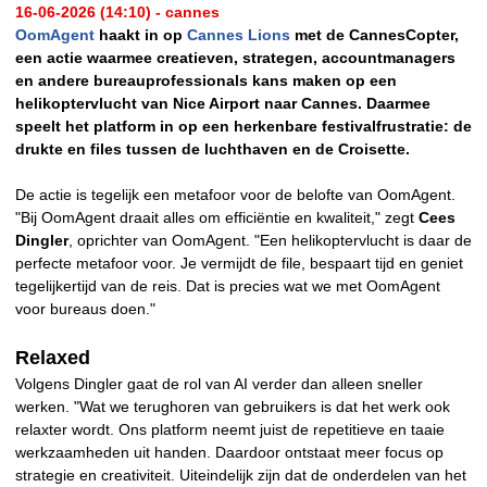
16-06-2026 (14:10) - cannes
OomAgent
haakt in op
Cannes Lions
met de CannesCopter,
een actie waarmee creatieven, strategen, accountmanagers
en andere bureauprofessionals kans maken op een
helikoptervlucht van Nice Airport naar Cannes. Daarmee
speelt het platform in op een herkenbare festivalfrustratie: de
drukte en files tussen de luchthaven en de Croisette.
De actie is tegelijk een metafoor voor de belofte van OomAgent.
"Bij OomAgent draait alles om efficiëntie en kwaliteit," zegt
Cees
Dingler
, oprichter van OomAgent. "Een helikoptervlucht is daar de
perfecte metafoor voor. Je vermijdt de file, bespaart tijd en geniet
tegelijkertijd van de reis. Dat is precies wat we met OomAgent
voor bureaus doen."
Relaxed
Volgens Dingler gaat de rol van AI verder dan alleen sneller
werken. "Wat we terughoren van gebruikers is dat het werk ook
relaxter wordt. Ons platform neemt juist de repetitieve en taaie
werkzaamheden uit handen. Daardoor ontstaat meer focus op
strategie en creativiteit. Uiteindelijk zijn dat de onderdelen van het