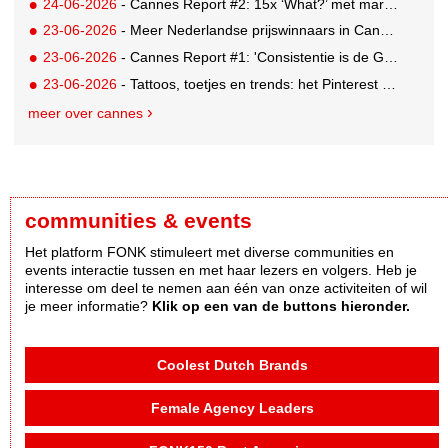
24-06-2026
- Cannes Report #2: 15x ‘What?’ met marketing-enfant terrible Andrew Tindall
23-06-2026
- Meer Nederlandse prijswinnaars in Cannes: Brons en Zilver voor GUT
23-06-2026
- Cannes Report #1: 'Consistentie is de GOAT'
23-06-2026
- Tattoos, toetjes en trends: het Pinterest Manifestival zet inspiratie om in iets tastbaars
meer over cannes
communities & events
Het platform FONK stimuleert met diverse communities en
events interactie tussen en met haar lezers en volgers. Heb je
interesse om deel te nemen aan één van onze activiteiten of wil
je meer informatie?
Klik op een van de buttons hieronder.
Coolest Dutch Brands
Female Agency Leaders