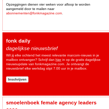
Opzeggingen dienen vier weken voor afloop te worden
aangemeld door te mailen naar
abonnementen@fonkmagazine.com
.
fonk daily
dagelijkse nieuwsbrief
Wil jij elke ochtend het meest relevante marcom-nieuws in je
mailbox ontvangen? Schrijf dan
hier
in op de gratis dagelijkse
nieuwsupdate van fonkmagazine.com. Je ontvangt de
nieuwsbrief elke werkdag stipt 7.00 uur in je mailbox.
Inschrijven
smoelenboek female agency leaders