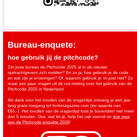
Bureau-enquete:
hoe gebruik jij de pitchcode?
Zet jouw bureau de Pitchcode 2025 al in als nieuwe
opdrachtgevers zich melden? En zo ja, hoe gebruik je de code
en wat zijn je ervaringen? Of: waarom gebruik je ‘m juist niet? Zo
maar een paar vragen uit de nul-meting over het gebruik van de
Pitchcode 2025 in Nederland.
Als dank voor het invullen van de vragenlijst ontvang je een jaar
lang gratis toegang tot fonkmagazine.com (ter waarde van
€65,-). Het invullen van de vragenlijst kost je bovendien niet meer
dan 5 minuten. Dus: wat let je, help het vak vooruit en
doe mee
aan de Pitchcode enquête 2026
!