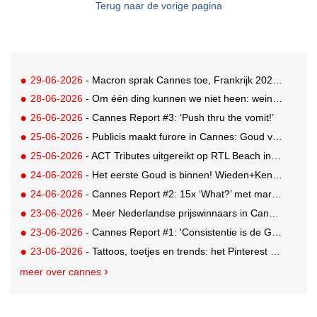
Terug naar de vorige pagina
29-06-2026
- Macron sprak Cannes toe, Frankrijk 2026 Creative Country of the Year
28-06-2026
- Om één ding kunnen we niet heen: weinig awards voor Nederland in drukbezocht Cannes
26-06-2026
- Cannes Report #3: ‘Push thru the vomit!’
25-06-2026
- Publicis maakt furore in Cannes: Goud voor Renault-campagne
25-06-2026
- ACT Tributes uitgereikt op RTL Beach in Cannes
24-06-2026
- Het eerste Goud is binnen! Wieden+Kennedy glanst met LEGO-campagne
24-06-2026
- Cannes Report #2: 15x ‘What?’ met marketing-enfant terrible Andrew Tindall
23-06-2026
- Meer Nederlandse prijswinnaars in Cannes: Brons en Zilver voor GUT
23-06-2026
- Cannes Report #1: 'Consistentie is de GOAT'
23-06-2026
- Tattoos, toetjes en trends: het Pinterest Manifestival zet inspiratie om in iets tastbaars
meer over cannes