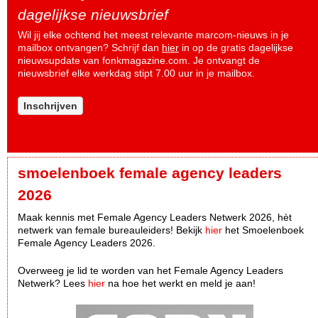
dagelijkse nieuwsbrief
Wil jij elke ochtend het meest relevante marcom-nieuws in je
mailbox ontvangen? Schrijf dan
hier
in op de gratis dagelijkse
nieuwsupdate van fonkmagazine.com. Je ontvangt de
nieuwsbrief elke werkdag stipt 7.00 uur in je mailbox.
Inschrijven
smoelenboek female agency leaders
2026
Maak kennis met Female Agency Leaders Netwerk 2026, hèt
netwerk van female bureauleiders! Bekijk
hier
het Smoelenboek
Female Agency Leaders 2026.
Overweeg je lid te worden van het Female Agency Leaders
Netwerk? Lees
hier
na hoe het werkt en meld je aan!