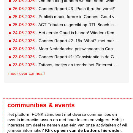
28-06-2026
- Om één ding kunnen we niet heen: weinig awards voor Nederland in drukbezocht Cannes
26-06-2026
- Cannes Report #3: ‘Push thru the vomit!’
25-06-2026
- Publicis maakt furore in Cannes: Goud voor Renault-campagne
25-06-2026
- ACT Tributes uitgereikt op RTL Beach in Cannes
24-06-2026
- Het eerste Goud is binnen! Wieden+Kennedy glanst met LEGO-campagne
24-06-2026
- Cannes Report #2: 15x ‘What?’ met marketing-enfant terrible Andrew Tindall
23-06-2026
- Meer Nederlandse prijswinnaars in Cannes: Brons en Zilver voor GUT
23-06-2026
- Cannes Report #1: 'Consistentie is de GOAT'
23-06-2026
- Tattoos, toetjes en trends: het Pinterest Manifestival zet inspiratie om in iets tastbaars
meer over cannes
communities & events
Het platform FONK stimuleert met diverse communities en
events interactie tussen en met haar lezers en volgers. Heb je
interesse om deel te nemen aan één van onze activiteiten of wil
je meer informatie?
Klik op een van de buttons hieronder.