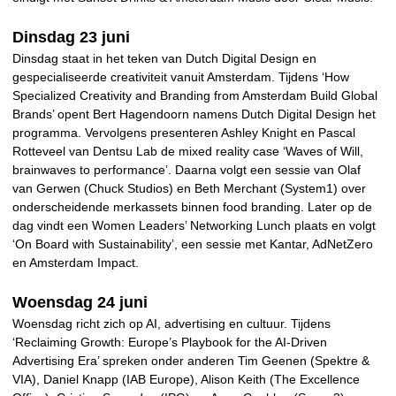
Dinsdag 23 juni
Dinsdag staat in het teken van Dutch Digital Design en
gespecialiseerde creativiteit vanuit Amsterdam. Tijdens ‘How
Specialized Creativity and Branding from Amsterdam Build Global
Brands’ opent Bert Hagendoorn namens Dutch Digital Design het
programma. Vervolgens presenteren Ashley Knight en Pascal
Rotteveel van Dentsu Lab de mixed reality case ‘Waves of Will,
brainwaves to performance’. Daarna volgt een sessie van Olaf
van Gerwen (Chuck Studios) en Beth Merchant (System1) over
onderscheidende merkassets binnen food branding. Later op de
dag vindt een Women Leaders’ Networking Lunch plaats en volgt
‘On Board with Sustainability’, een sessie met Kantar, AdNetZero
en Amsterdam Impact.
Woensdag 24 juni
Woensdag richt zich op AI, advertising en cultuur. Tijdens
‘Reclaiming Growth: Europe’s Playbook for the AI-Driven
Advertising Era’ spreken onder anderen Tim Geenen (Spektre &
VIA), Daniel Knapp (IAB Europe), Alison Keith (The Excellence