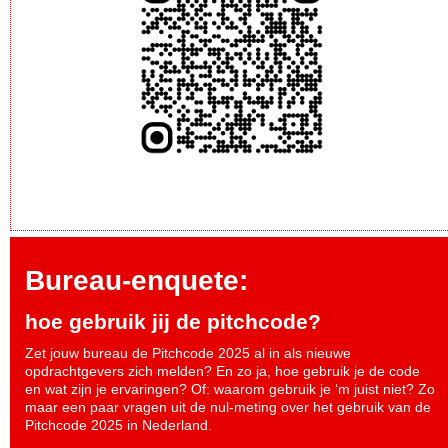
Bureau-enquete:
hoe gebruik jij de pitchcode?
Zet jouw bureau de Pitchcode 2025 al in als nieuwe
opdrachtgevers zich melden? En zo ja, hoe gebruik je de code
en wat zijn je ervaringen? Of: waarom gebruik je ‘m juist niet? Zo
maar een paar vragen uit de nul-meting over het gebruik van de
Pitchcode 2025 in Nederland.