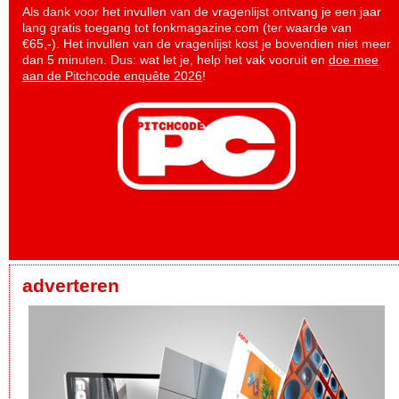
Als dank voor het invullen van de vragenlijst ontvang je een jaar
lang gratis toegang tot fonkmagazine.com (ter waarde van
€65,-). Het invullen van de vragenlijst kost je bovendien niet meer
dan 5 minuten. Dus: wat let je, help het vak vooruit en
doe mee
aan de Pitchcode enquête 2026
!
adverteren