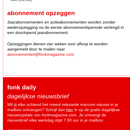
abonnement opzeggen
Jaarabonnementen en actieabonnementen worden zonder
wederopzegging na de eerste abonnementsperiode verlengd in
een doorlopend jaarabonnement.
Opzeggingen dienen vier weken voor afloop te worden
aangemeld door te mailen naar
abonnementen@fonkmagazine.com
.
fonk daily
dagelijkse nieuwsbrief
Wil jij elke ochtend het meest relevante marcom-nieuws in je
mailbox ontvangen? Schrijf dan
hier
in op de gratis dagelijkse
nieuwsupdate van fonkmagazine.com. Je ontvangt de
nieuwsbrief elke werkdag stipt 7.00 uur in je mailbox.