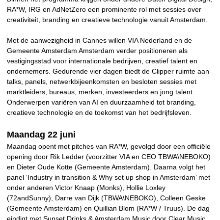
RA*W, IRG en AdNetZero een prominente rol met sessies over
creativiteit, branding en creatieve technologie vanuit Amsterdam.
Met de aanwezigheid in Cannes willen VIA Nederland en de
Gemeente Amsterdam Amsterdam verder positioneren als
vestigingsstad voor internationale bedrijven, creatief talent en
ondernemers. Gedurende vier dagen biedt de Clipper ruimte aan
talks, panels, netwerkbijeenkomsten en besloten sessies met
marktleiders, bureaus, merken, investeerders en jong talent.
Onderwerpen variëren van AI en duurzaamheid tot branding,
creatieve technologie en de toekomst van het bedrijfsleven.
Maandag 22 juni
Maandag opent met pitches van RA*W, gevolgd door een officiële
opening door Rik Ledder (voorzitter VIA en CEO TBWA\NEBOKO)
en Dieter Oude Kotte (Gemeente Amsterdam). Daarna volgt het
panel ‘Industry in transition & Why set up shop in Amsterdam’ met
onder anderen Victor Knaap (Monks), Hollie Loxley
(72andSunny), Darre van Dijk (TBWA\NEBOKO), Colleen Geske
(Gemeente Amsterdam) en Quillian Blom (RA*W / Truus). De dag
eindigt met Sunset Drinks & Amsterdam Music door Clear Music.