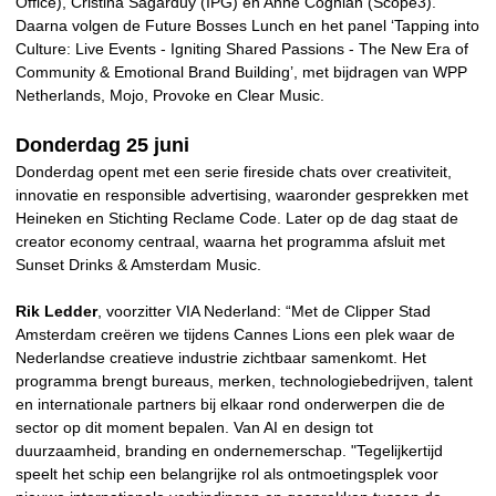
Office), Cristina Sagarduy (IPG) en Anne Coghlan (Scope3).
Daarna volgen de Future Bosses Lunch en het panel ‘Tapping into
Culture: Live Events - Igniting Shared Passions - The New Era of
Community & Emotional Brand Building’, met bijdragen van WPP
Netherlands, Mojo, Provoke en Clear Music.
Donderdag 25 juni
Donderdag opent met een serie fireside chats over creativiteit,
innovatie en responsible advertising, waaronder gesprekken met
Heineken en Stichting Reclame Code. Later op de dag staat de
creator economy centraal, waarna het programma afsluit met
Sunset Drinks & Amsterdam Music.
Rik Ledder
, voorzitter VIA Nederland: “Met de Clipper Stad
Amsterdam creëren we tijdens Cannes Lions een plek waar de
Nederlandse creatieve industrie zichtbaar samenkomt. Het
programma brengt bureaus, merken, technologiebedrijven, talent
en internationale partners bij elkaar rond onderwerpen die de
sector op dit moment bepalen. Van AI en design tot
duurzaamheid, branding en ondernemerschap. "Tegelijkertijd
speelt het schip een belangrijke rol als ontmoetingsplek voor