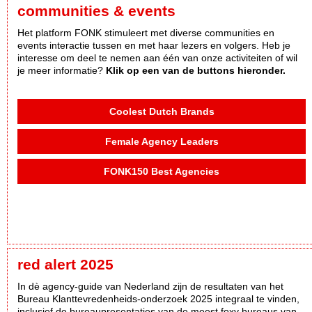
communities & events
Het platform FONK stimuleert met diverse communities en
events interactie tussen en met haar lezers en volgers. Heb je
interesse om deel te nemen aan één van onze activiteiten of wil
je meer informatie?
Klik op een van de buttons hieronder.
Coolest Dutch Brands
Female Agency Leaders
FONK150 Best Agencies
red alert 2025
In dè agency-guide van Nederland zijn de resultaten van het
Bureau Klanttevredenheids-onderzoek 2025 integraal te vinden,
inclusief de bureaupresentaties van de meest foxy bureaus van