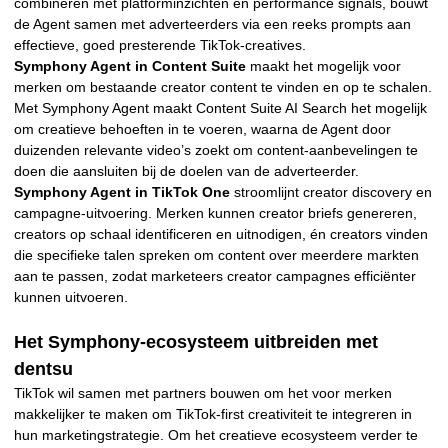
combineren met platforminzichten en performance signals, bouwt
de Agent samen met adverteerders via een reeks prompts aan
effectieve, goed presterende TikTok-creatives.
Symphony Agent in Content Suite
maakt het mogelijk voor
merken om bestaande creator content te vinden en op te schalen.
Met Symphony Agent maakt Content Suite AI Search het mogelijk
om creatieve behoeften in te voeren, waarna de Agent door
duizenden relevante video’s zoekt om content-aanbevelingen te
doen die aansluiten bij de doelen van de adverteerder.
Symphony Agent in TikTok One
stroomlijnt creator discovery en
campagne-uitvoering. Merken kunnen creator briefs genereren,
creators op schaal identificeren en uitnodigen, én creators vinden
die specifieke talen spreken om content over meerdere markten
aan te passen, zodat marketeers creator campagnes efficiënter
kunnen uitvoeren.
Het Symphony-ecosysteem uitbreiden met
dentsu
TikTok wil samen met partners bouwen om het voor merken
makkelijker te maken om TikTok-first creativiteit te integreren in
hun marketingstrategie. Om het creatieve ecosysteem verder te