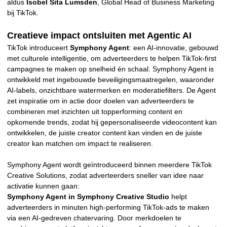
aldus
Isobel Sita Lumsden
, Global Head of Business Marketing
bij TikTok.
Creatieve impact ontsluiten met Agentic AI
TikTok introduceert
Symphony Agent
: een AI-innovatie, gebouwd
met culturele intelligentie, om adverteerders te helpen TikTok-first
campagnes te maken op snelheid én schaal. Symphony Agent is
ontwikkeld met ingebouwde beveiligingsmaatregelen, waaronder
AI-labels, onzichtbare watermerken en moderatiefilters. De Agent
zet inspiratie om in actie door doelen van adverteerders te
combineren met inzichten uit topperforming content en
opkomende trends, zodat hij gepersonaliseerde videocontent kan
ontwikkelen, de juiste creator content kan vinden en de juiste
creator kan matchen om impact te realiseren.
Symphony Agent wordt geïntroduceerd binnen meerdere TikTok
Creative Solutions, zodat adverteerders sneller van idee naar
activatie kunnen gaan:
Symphony Agent in Symphony Creative Studio
helpt
adverteerders in minuten high-performing TikTok-ads te maken
via een AI-gedreven chatervaring. Door merkdoelen te