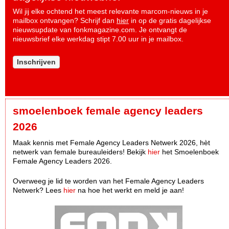
Wil jij elke ochtend het meest relevante marcom-nieuws in je
mailbox ontvangen? Schrijf dan
hier
in op de gratis dagelijkse
nieuwsupdate van fonkmagazine.com. Je ontvangt de
nieuwsbrief elke werkdag stipt 7.00 uur in je mailbox.
Inschrijven
smoelenboek female agency leaders
2026
Maak kennis met Female Agency Leaders Netwerk 2026, hèt
netwerk van female bureauleiders! Bekijk
hier
het Smoelenboek
Female Agency Leaders 2026.
Overweeg je lid te worden van het Female Agency Leaders
Netwerk? Lees
hier
na hoe het werkt en meld je aan!