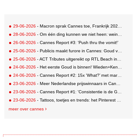
29-06-2026
- Macron sprak Cannes toe, Frankrijk 2026 Creative Country of the Year
28-06-2026
- Om één ding kunnen we niet heen: weinig awards voor Nederland in drukbezocht Cannes
26-06-2026
- Cannes Report #3: ‘Push thru the vomit!’
25-06-2026
- Publicis maakt furore in Cannes: Goud voor Renault-campagne
25-06-2026
- ACT Tributes uitgereikt op RTL Beach in Cannes
24-06-2026
- Het eerste Goud is binnen! Wieden+Kennedy glanst met LEGO-campagne
24-06-2026
- Cannes Report #2: 15x ‘What?’ met marketing-enfant terrible Andrew Tindall
23-06-2026
- Meer Nederlandse prijswinnaars in Cannes: Brons en Zilver voor GUT
23-06-2026
- Cannes Report #1: 'Consistentie is de GOAT'
23-06-2026
- Tattoos, toetjes en trends: het Pinterest Manifestival zet inspiratie om in iets tastbaars
meer over cannes