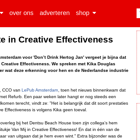
over ons
adverteren
shop
e in Creative Effectiveness
terdam voor 'Don’t Drink Hertog Jan' vergeet je bijna dat
 Creative Effectiveness. We spreken met Kika Douglas
r wat deze erkenning voor hen en de Nederlandse industrie
, CCO van
LePub Amsterdam
, toen het nieuws binnenkwam dat
met Refurb. Een paar weken later hangt er nog steeds een
omen terecht, vindt ze: "Het is belangrijk dat dit soort prestaties
ive Effectiveness is volgens Kika geen toeval.
 overleg bij het Dentsu Beach House toen zijn collega’s hem
kje Van Mij in Creative Effectiveness! En dat in één van de
aar van uitgaan dat je hem even wint." Extra bijzonder was de