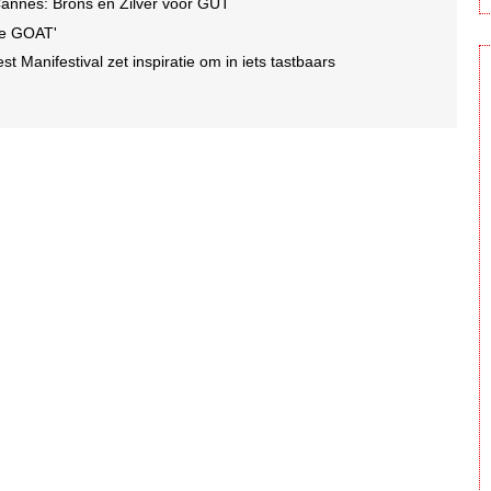
Cannes: Brons en Zilver voor GUT
de GOAT'
est Manifestival zet inspiratie om in iets tastbaars