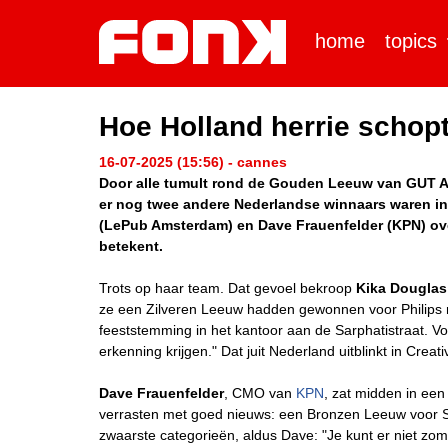
home
topics
Hoe Holland herrie schopt
16-07-2025 (15:56) - cannes
Door alle tumult rond de Gouden Leeuw van GUT Ams
er nog twee andere Nederlandse winnaars waren in
(LePub Amsterdam) en Dave Frauenfelder (KPN) ove
betekent.
Trots op haar team. Dat gevoel bekroop
Kika Douglas
ze een Zilveren Leeuw hadden gewonnen voor Philips 
feeststemming in het kantoor aan de Sarphatistraat. Volk
erkenning krijgen." Dat juit Nederland uitblinkt in Creat
Dave Frauenfelder
, CMO van
KPN
, zat midden in een
verrasten met goed nieuws: een Bronzen Leeuw voor Stu
zwaarste categorieën, aldus Dave: "Je kunt er niet zom