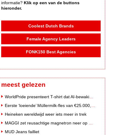
informatie?
Klik op een van de buttons
hieronder.
Coolest Dutch Brands
Female Agency Leaders
FONK150 Best Agencies
meest gelezen
WorldPride presenteert T-shirt dat AI-bewakingscamera's misleidt
Eerste ‘loeiende’ Müllermilk-fles van €25.000,- gevonden
Heineken wereldwijd weer iets meer in trek
MAGGI zet reusachtige magnetron neer op Solar Festival
MUD Jeans failliet