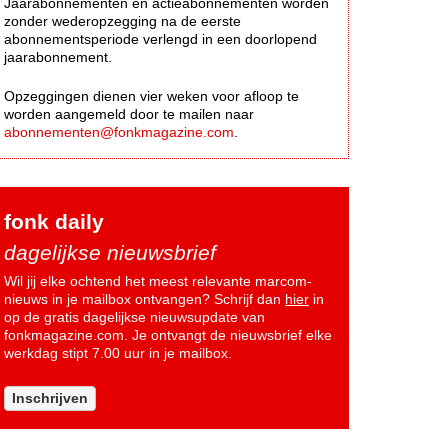
Jaarabonnementen en actieabonnementen worden
zonder wederopzegging na de eerste
abonnementsperiode verlengd in een doorlopend
jaarabonnement.
Opzeggingen dienen vier weken voor afloop te
worden aangemeld door te mailen naar
abonnementen@fonkmagazine.com
.
fonk daily
dagelijkse nieuwsbrief
Wil jij elke ochtend het meest relevante marcom-
nieuws in je mailbox ontvangen? Schrijf dan
hier
in
op de gratis dagelijkse nieuwsupdate van
fonkmagazine.com. Je ontvangt de nieuwsbrief elke
werkdag stipt 7.00 uur in je mailbox.
Inschrijven