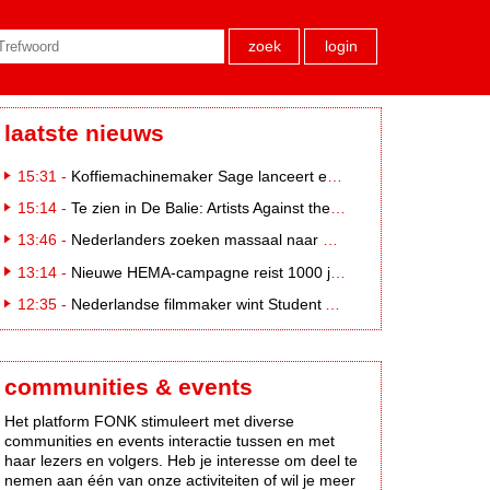
zoek
login
laatste nieuws
15:31 -
Koffiemachinemaker Sage lanceert e-commerceplatform voor koffieliefhebbers
15:14 -
Te zien in De Balie: Artists Against the Kremlin III
13:46 -
Nederlanders zoeken massaal naar eclipsbrillen op Marktplaats
13:14 -
Nieuwe HEMA-campagne reist 1000 jaar terug in de tijd naar 'Hemastein'
12:35 -
Nederlandse filmmaker wint Student Academy Award
communities & events
Het platform FONK stimuleert met diverse
communities en events interactie tussen en met
haar lezers en volgers. Heb je interesse om deel te
nemen aan één van onze activiteiten of wil je meer