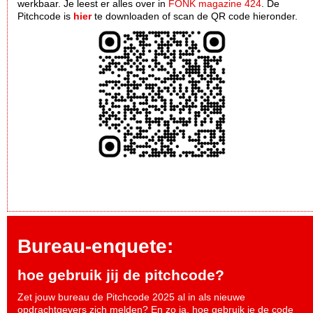
werkbaar. Je leest er alles over in
FONK magazine 424
. De
Pitchcode is
hier
te downloaden of scan de QR code hieronder.
Bureau-enquete:
hoe gebruik jij de pitchcode?
Zet jouw bureau de Pitchcode 2025 al in als nieuwe
opdrachtgevers zich melden? En zo ja, hoe gebruik je de code