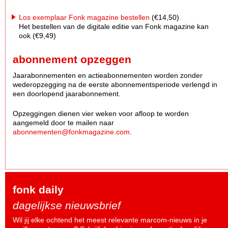
Los exemplaar Fonk magazine bestellen
(€14,50)
Het bestellen van de digitale editie van Fonk magazine kan
ook (€9,49)
abonnement opzeggen
Jaarabonnementen en actieabonnementen worden zonder
wederopzegging na de eerste abonnementsperiode verlengd in
een doorlopend jaarabonnement.
Opzeggingen dienen vier weken voor afloop te worden
aangemeld door te mailen naar
abonnementen@fonkmagazine.com
.
fonk daily
dagelijkse nieuwsbrief
Wil jij elke ochtend het meest relevante marcom-nieuws in je