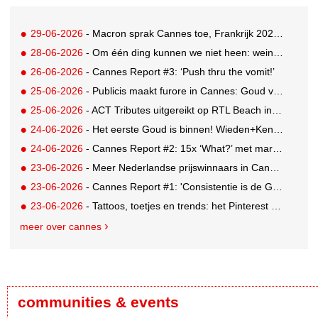
29-06-2026
- Macron sprak Cannes toe, Frankrijk 2026 Creative Country of the Year
28-06-2026
- Om één ding kunnen we niet heen: weinig awards voor Nederland in drukbezocht Cannes
26-06-2026
- Cannes Report #3: ‘Push thru the vomit!’
25-06-2026
- Publicis maakt furore in Cannes: Goud voor Renault-campagne
25-06-2026
- ACT Tributes uitgereikt op RTL Beach in Cannes
24-06-2026
- Het eerste Goud is binnen! Wieden+Kennedy glanst met LEGO-campagne
24-06-2026
- Cannes Report #2: 15x ‘What?’ met marketing-enfant terrible Andrew Tindall
23-06-2026
- Meer Nederlandse prijswinnaars in Cannes: Brons en Zilver voor GUT
23-06-2026
- Cannes Report #1: 'Consistentie is de GOAT'
23-06-2026
- Tattoos, toetjes en trends: het Pinterest Manifestival zet inspiratie om in iets tastbaars
meer over cannes
communities & events