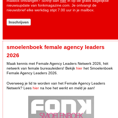
mailbox ontvangen? Schrijf dan
hier
in op de gratis dagelijkse
nieuwsupdate van fonkmagazine.com. Je ontvangt de
nieuwsbrief elke werkdag stipt 7.00 uur in je mailbox.
Inschrijven
smoelenboek female agency leaders
2026
Maak kennis met Female Agency Leaders Netwerk 2026, hèt
netwerk van female bureauleiders! Bekijk
hier
het Smoelenboek
Female Agency Leaders 2026.
Overweeg je lid te worden van het Female Agency Leaders
Netwerk? Lees
hier
na hoe het werkt en meld je aan!