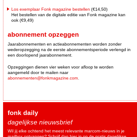
Los exemplaar Fonk magazine bestellen
(€14,50)
Het bestellen van de digitale editie van Fonk magazine kan
ook (€9,49)
abonnement opzeggen
Jaarabonnementen en actieabonnementen worden zonder
wederopzegging na de eerste abonnementsperiode verlengd in
een doorlopend jaarabonnement.
Opzeggingen dienen vier weken voor afloop te worden
aangemeld door te mailen naar
abonnementen@fonkmagazine.com
.
fonk daily
dagelijkse nieuwsbrief
Wil jij elke ochtend het meest relevante marcom-nieuws in je
mailbox ontvangen? Schrijf dan
hier
in op de gratis dagelijkse