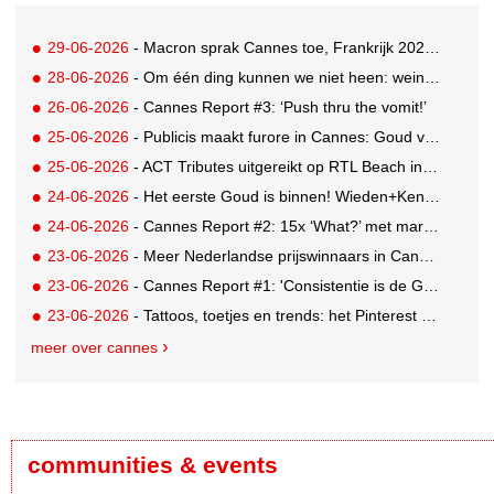
29-06-2026
- Macron sprak Cannes toe, Frankrijk 2026 Creative Country of the Year
28-06-2026
- Om één ding kunnen we niet heen: weinig awards voor Nederland in drukbezocht Cannes
26-06-2026
- Cannes Report #3: ‘Push thru the vomit!’
25-06-2026
- Publicis maakt furore in Cannes: Goud voor Renault-campagne
25-06-2026
- ACT Tributes uitgereikt op RTL Beach in Cannes
24-06-2026
- Het eerste Goud is binnen! Wieden+Kennedy glanst met LEGO-campagne
24-06-2026
- Cannes Report #2: 15x ‘What?’ met marketing-enfant terrible Andrew Tindall
23-06-2026
- Meer Nederlandse prijswinnaars in Cannes: Brons en Zilver voor GUT
23-06-2026
- Cannes Report #1: 'Consistentie is de GOAT'
23-06-2026
- Tattoos, toetjes en trends: het Pinterest Manifestival zet inspiratie om in iets tastbaars
meer over cannes
communities & events