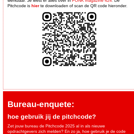
werkbaar. Je leest er alles over in
FONK magazine 424
. De
Pitchcode is
hier
te downloaden of scan de QR code hieronder.
Bureau-enquete:
hoe gebruik jij de pitchcode?
Zet jouw bureau de Pitchcode 2025 al in als nieuwe
opdrachtgevers zich melden? En zo ja, hoe gebruik je de code