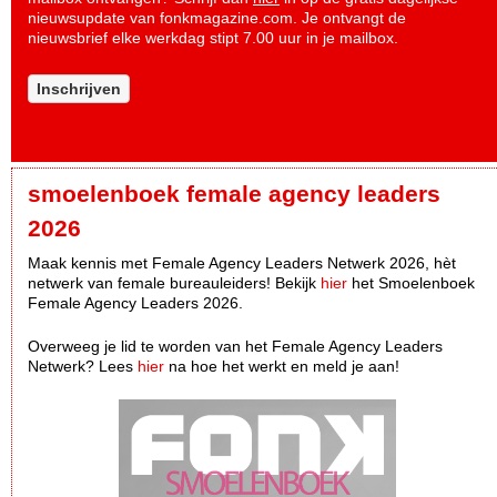
nieuwsupdate van fonkmagazine.com. Je ontvangt de
nieuwsbrief elke werkdag stipt 7.00 uur in je mailbox.
Inschrijven
smoelenboek female agency leaders
2026
Maak kennis met Female Agency Leaders Netwerk 2026, hèt
netwerk van female bureauleiders! Bekijk
hier
het Smoelenboek
Female Agency Leaders 2026.
Overweeg je lid te worden van het Female Agency Leaders
Netwerk? Lees
hier
na hoe het werkt en meld je aan!