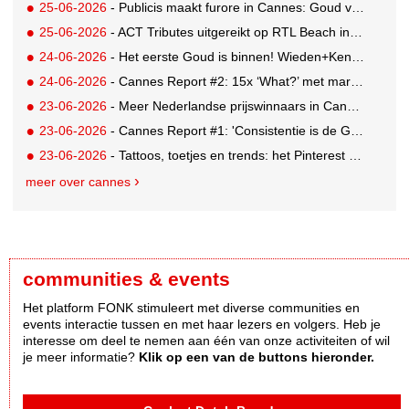
25-06-2026
- Publicis maakt furore in Cannes: Goud voor Renault-campagne
25-06-2026
- ACT Tributes uitgereikt op RTL Beach in Cannes
24-06-2026
- Het eerste Goud is binnen! Wieden+Kennedy glanst met LEGO-campagne
24-06-2026
- Cannes Report #2: 15x ‘What?’ met marketing-enfant terrible Andrew Tindall
23-06-2026
- Meer Nederlandse prijswinnaars in Cannes: Brons en Zilver voor GUT
23-06-2026
- Cannes Report #1: 'Consistentie is de GOAT'
23-06-2026
- Tattoos, toetjes en trends: het Pinterest Manifestival zet inspiratie om in iets tastbaars
meer over cannes
communities & events
Het platform FONK stimuleert met diverse communities en
events interactie tussen en met haar lezers en volgers. Heb je
interesse om deel te nemen aan één van onze activiteiten of wil
je meer informatie?
Klik op een van de buttons hieronder.