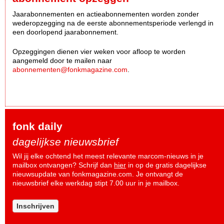
Jaarabonnementen en actieabonnementen worden zonder
wederopzegging na de eerste abonnementsperiode verlengd in
een doorlopend jaarabonnement.
Opzeggingen dienen vier weken voor afloop te worden
aangemeld door te mailen naar
abonnementen@fonkmagazine.com
.
fonk daily
dagelijkse nieuwsbrief
Wil jij elke ochtend het meest relevante marcom-nieuws in je
mailbox ontvangen? Schrijf dan
hier
in op de gratis dagelijkse
nieuwsupdate van fonkmagazine.com. Je ontvangt de
nieuwsbrief elke werkdag stipt 7.00 uur in je mailbox.
Inschrijven