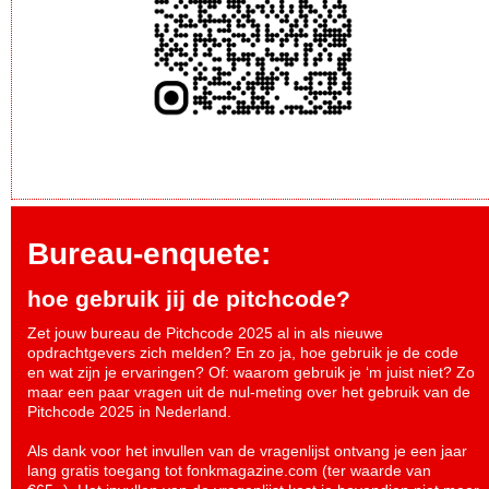
Bureau-enquete:
hoe gebruik jij de pitchcode?
Zet jouw bureau de Pitchcode 2025 al in als nieuwe
opdrachtgevers zich melden? En zo ja, hoe gebruik je de code
en wat zijn je ervaringen? Of: waarom gebruik je ‘m juist niet? Zo
maar een paar vragen uit de nul-meting over het gebruik van de
Pitchcode 2025 in Nederland.
Als dank voor het invullen van de vragenlijst ontvang je een jaar
lang gratis toegang tot fonkmagazine.com (ter waarde van