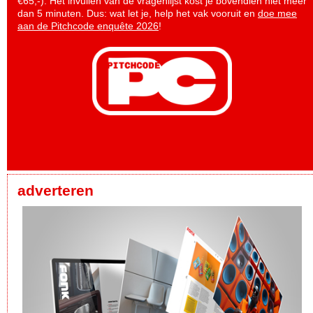
€65,-). Het invullen van de vragenlijst kost je bovendien niet meer
dan 5 minuten. Dus: wat let je, help het vak vooruit en
doe mee
aan de Pitchcode enquête 2026
!
adverteren