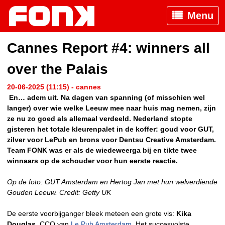
Menu
Cannes Report #4: winners all
over the Palais
20-06-2025 (11:15) - cannes
En… adem uit. Na dagen van spanning (of misschien wel
langer) over wie welke Leeuw mee naar huis mag nemen, zijn
ze nu zo goed als allemaal verdeeld. Nederland stopte
gisteren het totale kleurenpalet in de koffer: goud voor GUT,
zilver voor LePub en brons voor Dentsu Creative Amsterdam.
Team FONK was er als de wiedeweerga bij en tikte twee
winnaars op de schouder voor hun eerste reactie.
Op de foto: GUT Amsterdam en Hertog Jan met hun welverdiende
Gouden Leeuw. Credit: Getty UK
De eerste voorbijganger bleek meteen een grote vis:
Kika
Douglas
, CCO van
Le Pub Amsterdam
. Het succesvolste