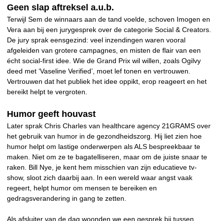
Geen slap aftreksel a.u.b.
Terwijl Sem de winnaars aan de tand voelde, schoven Imogen en
Vera aan bij een jurygesprek over de categorie Social & Creators.
De jury sprak eensgezind: veel inzendingen waren vooral
afgeleiden van grotere campagnes, en misten de flair van een
écht social-first idee. Wie de Grand Prix wil willen, zoals Ogilvy
deed met ‘Vaseline Verified’, moet lef tonen en vertrouwen.
Vertrouwen dat het publiek het idee oppikt, erop reageert en het
bereikt helpt te vergroten.
Humor geeft houvast
Later sprak Chris Charles van healthcare agency 21GRAMS over
het gebruik van humor in de gezondheidszorg. Hij liet zien hoe
humor helpt om lastige onderwerpen als ALS bespreekbaar te
maken. Niet om ze te bagatelliseren, maar om de juiste snaar te
raken. Bill Nye, je kent hem misschien van zijn educatieve tv-
show, sloot zich daarbij aan. In een wereld waar angst vaak
regeert, helpt humor om mensen te bereiken en
gedragsverandering in gang te zetten.
Als afsluiter van de dag woonden we een gesprek bij tussen