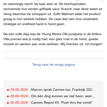
en seemingly ranch’ bij haar eten at. De ketchupmaker
vernoemde hun eerder geflopte saus ‘Kranch’ naar deze tweet en
vloog daarmee de schappen uit. Zelfs Walmart wilde het product
graag in hun winkels hebben. De case laat zien hoe creativiteit,
strategie en snelheid hand in hand gaan.
Na een volle dag was de Young Meets Old poolparty in de Artbox
Villa precies wat je nodig had: een glas rosé in de hand, goede
muziek en werken aan onze tanlines. Wij checken uit, tot morgen!
Terug naar de vorige pagina
29-06-2026
- Macron sprak Cannes toe, Frankrijk 2026 Creative Country of the Year
28-06-2026
- Om één ding kunnen we niet heen: weinig awards voor Nederland in drukbezocht Cannes
26-06-2026
- Cannes Report #3: ‘Push thru the vomit!’