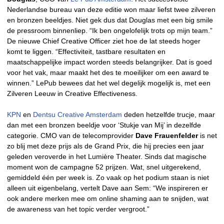
Nederlandse bureau van deze editie won maar liefst twee zilveren
en bronzen beeldjes. Niet gek dus dat Douglas met een big smile
de pressroom binnenliep. “Ik ben ongelofelijk trots op mijn team.”
De nieuwe Chief Creative Officer ziet hoe de lat steeds hoger
komt te liggen. “Effectiviteit, tastbare resultaten en
maatschappelijke impact worden steeds belangrijker. Dat is goed
voor het vak, maar maakt het des te moeilijker om een award te
winnen.” LePub bewees dat het wel degelijk mogelijk is, met een
Zilveren Leeuw in Creative Effectiveness.
KPN
en
Dentsu Creative Amsterdam
deden hetzelfde trucje, maar
dan met een bronzen beeldje voor ‘Stukje van Mij’ in dezelfde
categorie. CMO van de telecomprovider
Dave Frauenfelder
is net
zo blij met deze prijs als de Grand Prix, die hij precies een jaar
geleden veroverde in het Lumière Theater. Sinds dat magische
moment won de campagne 52 prijzen. Wat, snel uitgerekend,
gemiddeld één per week is. Zo vaak op het podium staan is niet
alleen uit eigenbelang, vertelt Dave aan Sem: “We inspireren er
ook andere merken mee om online shaming aan te snijden, wat
de awareness van het topic verder vergroot.”