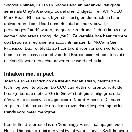
Shonda Rhimes, CEO van Shondaland en bedenker van grote
series als Grey’s Anatomy, Scandal en Bridgeton, en WPP-CEO
Mark Read. Rhimes was bijzonder rustig en doordacht in haar
antwoorden. Toen Read opmerkte dat al haar vrouwelijke
personages “sterk” waren, reageerde ze droog: “I don’t know any
women who aren’t strong, do you?”. Ze vertelde hoe haar carrière
ooit begon als reclame, als accountmanager bij McCann San
Francisco. Daar ontdekte ze haar talent voor verhalen vertellen,
toen ze een essay schreef voor het Barbie-account, een tekst die
uiteindelijk voor een echte advertentie werd gebruikt.
Inhaken met impact
Toen we Mike Dubrick op de line-up zagen staan, besloten we
toch nog even te blijven. De CCO van Rethink Toronto, vertelde
hoe zijn bureau met de ‘Go to Grow’-strategie is uitgegroeid tot
één van de succesvolste agencies in Noord-Amerika. De naam
zegt het al: de strategie draait om razendsnel inspelen op online
trends voor meer merkgroei.
Een treffend voorbeeld is de ‘Seemingly Ranch’-campagne voor
Heinz. Die haakte in bij een viral tweet waarin Taylor Swift ‘ketchup