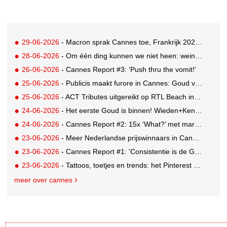
29-06-2026
- Macron sprak Cannes toe, Frankrijk 2026 Creative Country of the Year
28-06-2026
- Om één ding kunnen we niet heen: weinig awards voor Nederland in drukbezocht Cannes
26-06-2026
- Cannes Report #3: ‘Push thru the vomit!’
25-06-2026
- Publicis maakt furore in Cannes: Goud voor Renault-campagne
25-06-2026
- ACT Tributes uitgereikt op RTL Beach in Cannes
24-06-2026
- Het eerste Goud is binnen! Wieden+Kennedy glanst met LEGO-campagne
24-06-2026
- Cannes Report #2: 15x ‘What?’ met marketing-enfant terrible Andrew Tindall
23-06-2026
- Meer Nederlandse prijswinnaars in Cannes: Brons en Zilver voor GUT
23-06-2026
- Cannes Report #1: 'Consistentie is de GOAT'
23-06-2026
- Tattoos, toetjes en trends: het Pinterest Manifestival zet inspiratie om in iets tastbaars
meer over cannes