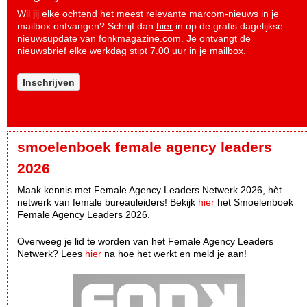
Wil jij elke ochtend het meest relevante marcom-nieuws in je
mailbox ontvangen? Schrijf dan
hier
in op de gratis dagelijkse
nieuwsupdate van fonkmagazine.com. Je ontvangt de
nieuwsbrief elke werkdag stipt 7.00 uur in je mailbox.
Inschrijven
smoelenboek female agency leaders
2026
Maak kennis met Female Agency Leaders Netwerk 2026, hèt
netwerk van female bureauleiders! Bekijk
hier
het Smoelenboek
Female Agency Leaders 2026.
Overweeg je lid te worden van het Female Agency Leaders
Netwerk? Lees
hier
na hoe het werkt en meld je aan!