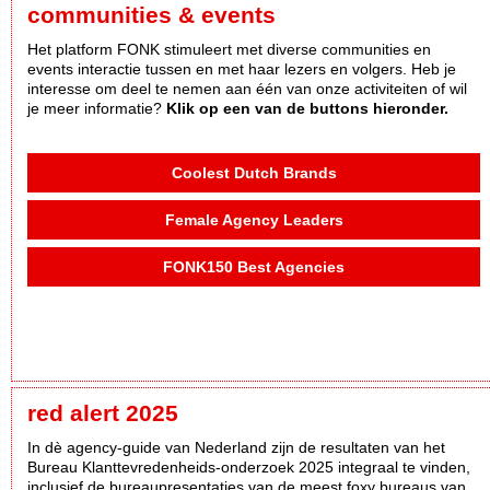
communities & events
Het platform FONK stimuleert met diverse communities en
events interactie tussen en met haar lezers en volgers. Heb je
interesse om deel te nemen aan één van onze activiteiten of wil
je meer informatie?
Klik op een van de buttons hieronder.
Coolest Dutch Brands
Female Agency Leaders
FONK150 Best Agencies
red alert 2025
In dè agency-guide van Nederland zijn de resultaten van het
Bureau Klanttevredenheids-onderzoek 2025 integraal te vinden,
inclusief de bureaupresentaties van de meest foxy bureaus van