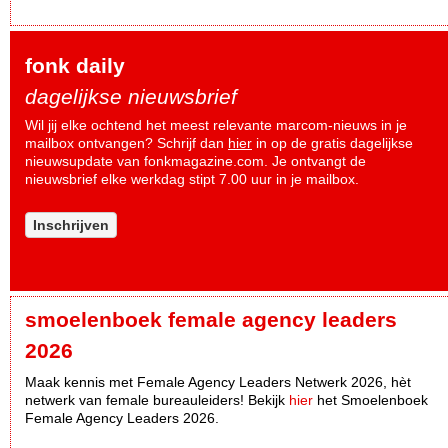
fonk daily
dagelijkse nieuwsbrief
Wil jij elke ochtend het meest relevante marcom-nieuws in je
mailbox ontvangen? Schrijf dan
hier
in op de gratis dagelijkse
nieuwsupdate van fonkmagazine.com. Je ontvangt de
nieuwsbrief elke werkdag stipt 7.00 uur in je mailbox.
Inschrijven
smoelenboek female agency leaders
2026
Maak kennis met Female Agency Leaders Netwerk 2026, hèt
netwerk van female bureauleiders! Bekijk
hier
het Smoelenboek
Female Agency Leaders 2026.