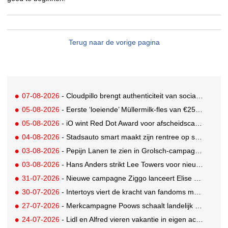
Terug naar de vorige pagina
07-08-2026
- Cloudpillo brengt authenticiteit van social naar tv
05-08-2026
- Eerste ‘loeiende’ Müllermilk-fles van €25.000,- gevonden
05-08-2026
- iO wint Red Dot Award voor afscheidscampagne Peter Houtman bij Feyenoord
04-08-2026
- Stadsauto smart maakt zijn rentree op straat met een wereldwijde muurschilderingcampagne
03-08-2026
- Pepijn Lanen te zien in Grolsch-campagne voor nieuwe Grolsch CAL
03-08-2026
- Hans Anders strikt Lee Towers voor nieuwe campagne
31-07-2026
- Nieuwe campagne Ziggo lanceert Elise Schaap als expert over de Nederlandse voetbalbeleving
30-07-2026
- Intertoys viert de kracht van fandoms met nieuwe social media campagne rondom Olivia Rodrigo
27-07-2026
- Merkcampagne Poows schaalt landelijk op met gerichte Out of Home strategie
24-07-2026
- Lidl en Alfred vieren vakantie in eigen achtertuin