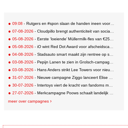
09:08
- Rutgers en #spon slaan de handen ineen voor 'Ben je oké?'
07-08-2026
- Cloudpillo brengt authenticiteit van social naar tv
05-08-2026
- Eerste ‘loeiende’ Müllermilk-fles van €25.000,- gevonden
05-08-2026
- iO wint Red Dot Award voor afscheidscampagne Peter Houtman bij Feyenoord
04-08-2026
- Stadsauto smart maakt zijn rentree op straat met een wereldwijde muurschilderingcampagne
03-08-2026
- Pepijn Lanen te zien in Grolsch-campagne voor nieuwe Grolsch CAL
03-08-2026
- Hans Anders strikt Lee Towers voor nieuwe campagne
31-07-2026
- Nieuwe campagne Ziggo lanceert Elise Schaap als expert over de Nederlandse voetbalbeleving
30-07-2026
- Intertoys viert de kracht van fandoms met nieuwe social media campagne rondom Olivia Rodrigo
27-07-2026
- Merkcampagne Poows schaalt landelijk op met gerichte Out of Home strategie
meer over campagnes