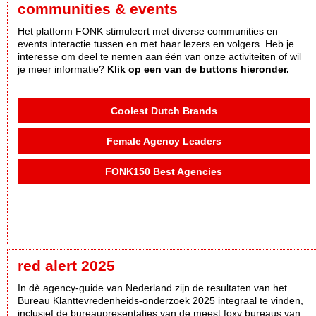
communities & events
Het platform FONK stimuleert met diverse communities en
events interactie tussen en met haar lezers en volgers. Heb je
interesse om deel te nemen aan één van onze activiteiten of wil
je meer informatie?
Klik op een van de buttons hieronder.
Coolest Dutch Brands
Female Agency Leaders
FONK150 Best Agencies
red alert 2025
In dè agency-guide van Nederland zijn de resultaten van het
Bureau Klanttevredenheids-onderzoek 2025 integraal te vinden,
inclusief de bureaupresentaties van de meest foxy bureaus van