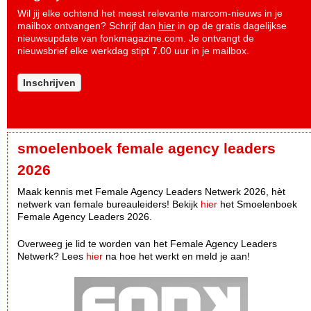
Wil jij elke ochtend het meest relevante marcom-nieuws in je
mailbox ontvangen? Schrijf dan
hier
in op de gratis dagelijkse
nieuwsupdate van fonkmagazine.com. Je ontvangt de
nieuwsbrief elke werkdag stipt 7.00 uur in je mailbox.
Inschrijven
smoelenboek female agency leaders
2026
Maak kennis met Female Agency Leaders Netwerk 2026, hèt
netwerk van female bureauleiders! Bekijk
hier
het Smoelenboek
Female Agency Leaders 2026.
Overweeg je lid te worden van het Female Agency Leaders
Netwerk? Lees
hier
na hoe het werkt en meld je aan!