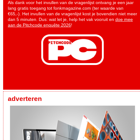
Als dank voor het invullen van de vragenlijst ontvang je een jaar
lang gratis toegang tot fonkmagazine.com (ter waarde van
€65,-). Het invullen van de vragenlijst kost je bovendien niet meer
dan 5 minuten. Dus: wat let je, help het vak vooruit en
doe mee
aan de Pitchcode enquête 2026
!
adverteren