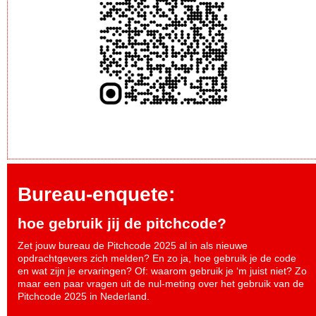
Bureau-enquete:
hoe gebruik jij de pitchcode?
Zet jouw bureau de Pitchcode 2025 al in als nieuwe
opdrachtgevers zich melden? En zo ja, hoe gebruik je de code
en wat zijn je ervaringen? Of: waarom gebruik je ‘m juist niet? Zo
maar een paar vragen uit de nul-meting over het gebruik van de
Pitchcode 2025 in Nederland.