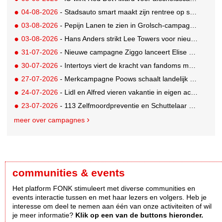
04-08-2026
- Stadsauto smart maakt zijn rentree op straat met een wereldwijde muurschilderingcampagne
03-08-2026
- Pepijn Lanen te zien in Grolsch-campagne voor nieuwe Grolsch CAL
03-08-2026
- Hans Anders strikt Lee Towers voor nieuwe campagne
31-07-2026
- Nieuwe campagne Ziggo lanceert Elise Schaap als expert over de Nederlandse voetbalbeleving
30-07-2026
- Intertoys viert de kracht van fandoms met nieuwe social media campagne rondom Olivia Rodrigo
27-07-2026
- Merkcampagne Poows schaalt landelijk op met gerichte Out of Home strategie
24-07-2026
- Lidl en Alfred vieren vakantie in eigen achtertuin
23-07-2026
- 113 Zelfmoordpreventie en Schuttelaar & Partners richten bewustwordingscampagne op mannen
meer over campagnes
communities & events
Het platform FONK stimuleert met diverse communities en
events interactie tussen en met haar lezers en volgers. Heb je
interesse om deel te nemen aan één van onze activiteiten of wil
je meer informatie?
Klik op een van de buttons hieronder.