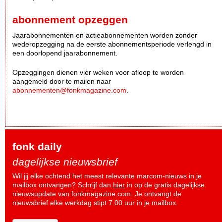
abonnement opzeggen
Jaarabonnementen en actieabonnementen worden zonder
wederopzegging na de eerste abonnementsperiode verlengd in
een doorlopend jaarabonnement.
Opzeggingen dienen vier weken voor afloop te worden
aangemeld door te mailen naar
abonnementen@fonkmagazine.com
.
fonk daily
dagelijkse nieuwsbrief
Wil jij elke ochtend het meest relevante marcom-nieuws in je
mailbox ontvangen? Schrijf dan
hier
in op de gratis dagelijkse
nieuwsupdate van fonkmagazine.com. Je ontvangt de
nieuwsbrief elke werkdag stipt 7.00 uur in je mailbox.