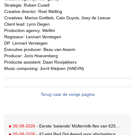
Strategie: Ruben Cusell
Creative director: Roel Welling
Creatives: Marius Gottlieb, Cato Duyvis, Joey de Leeuw
Client lead: Lynn Degen
Production agency: Wefilm
Regisseur: Lennart Verstegen
DP: Lennart Verstegen
Executive producer: Beau van Assem
Producer: Joris Hoevenberg
Productie assistent: Daan Rooijakkers
Music composing: Jorrit Kleijnen (HAEVN)
Terug naar de vorige pagina
05-08-2026
- Eerste ‘loeiende’ Müllermilk-fles van €25.000,- gevonden
05-08-2026
- iO wint Red Dot Award voor afscheidscampagne Peter Houtman bij Feyenoord