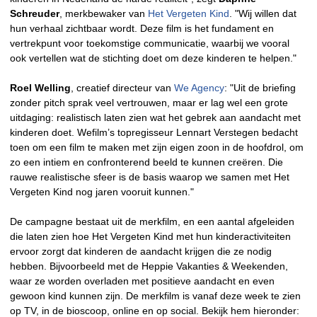
Schreuder
, merkbewaker van
Het Vergeten Kind
. "Wij willen dat
hun verhaal zichtbaar wordt. Deze film is het fundament en
vertrekpunt voor toekomstige communicatie, waarbij we vooral
ook vertellen wat de stichting doet om deze kinderen te helpen."
Roel Welling
, creatief directeur van
We Agency
: "Uit de briefing
zonder pitch sprak veel vertrouwen, maar er lag wel een grote
uitdaging: realistisch laten zien wat het gebrek aan aandacht met
kinderen doet. Wefilm’s topregisseur Lennart Verstegen bedacht
toen om een film te maken met zijn eigen zoon in de hoofdrol, om
zo een intiem en confronterend beeld te kunnen creëren. Die
rauwe realistische sfeer is de basis waarop we samen met Het
Vergeten Kind nog jaren vooruit kunnen."
De campagne bestaat uit de merkfilm, en een aantal afgeleiden
die laten zien hoe Het Vergeten Kind met hun kinderactiviteiten
ervoor zorgt dat kinderen de aandacht krijgen die ze nodig
hebben. Bijvoorbeeld met de Heppie Vakanties & Weekenden,
waar ze worden overladen met positieve aandacht en even
gewoon kind kunnen zijn. De merkfilm is vanaf deze week te zien
op TV, in de bioscoop, online en op social. Bekijk hem hieronder: