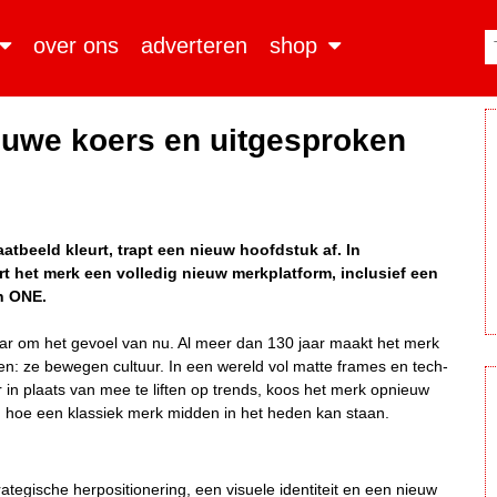
over ons
adverteren
shop
ieuwe koers en uitgesproken
raatbeeld kleurt, trapt een nieuw hoofdstuk af. In
t het merk een volledig nieuw merkplatform, inclusief een
gh ONE.
aar om het gevoel van nu. Al meer dan 130 jaar maakt het merk
n: ze bewegen cultuur. In een wereld vol matte frames en tech-
n plaats van mee te liften op trends, koos het merk opnieuw
n hoe een klassiek merk midden in het heden kan staan.
rategische herpositionering, een visuele identiteit en een nieuw