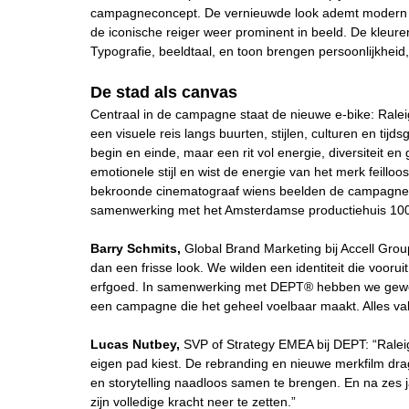
campagneconcept. De vernieuwde look ademt modern he
de iconische reiger weer prominent in beeld. De kleur
Typografie, beeldtaal, en toon brengen persoonlijkheid
De stad als canvas
Centraal in de campagne staat de nieuwe e-bike: Rale
een visuele reis langs buurten, stijlen, culturen en ti
begin en einde, maar een rit vol energie, diversiteit e
emotionele stijl en wist de energie van het merk feill
bekroonde cinematograaf wiens beelden de campagne k
samenwerking met het Amsterdamse productiehuis 100%
Barry Schmits,
Global Brand Marketing bij Accell Grou
dan een frisse look. We wilden een identiteit die voorui
erfgoed. In samenwerking met DEPT® hebben we gewerkt
een campagne die het geheel voelbaar maakt. Alles val
Lucas Nutbey,
SVP of Strategy EMEA bij DEPT: “Raleig
eigen pad kiest. De rebranding en nieuwe merkfilm drag
en storytelling naadloos samen te brengen. En na zes 
zijn volledige kracht neer te zetten.”