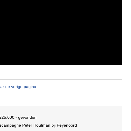
ar de vorige pagina
n €25.000,- gevonden
idscampagne Peter Houtman bij Feyenoord