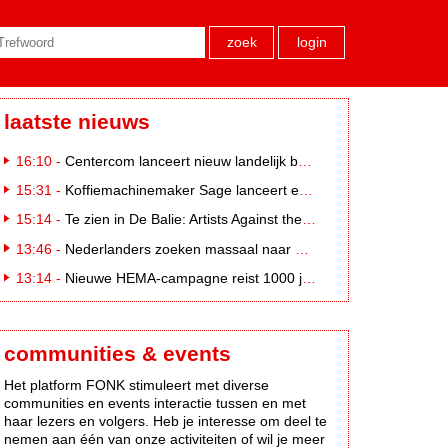
zoek
login
laatste nieuws
16:10 -
Centercom lanceert nieuw landelijk buitereclamenetwerk: City Cubes
15:31 -
Koffiemachinemaker Sage lanceert e-commerceplatform voor koffieliefhebbers
15:14 -
Te zien in De Balie: Artists Against the Kremlin III
13:46 -
Nederlanders zoeken massaal naar eclipsbrillen op Marktplaats
13:14 -
Nieuwe HEMA-campagne reist 1000 jaar terug in de tijd naar 'Hemastein'
communities & events
Het platform FONK stimuleert met diverse
communities en events interactie tussen en met
haar lezers en volgers. Heb je interesse om deel te
nemen aan één van onze activiteiten of wil je meer