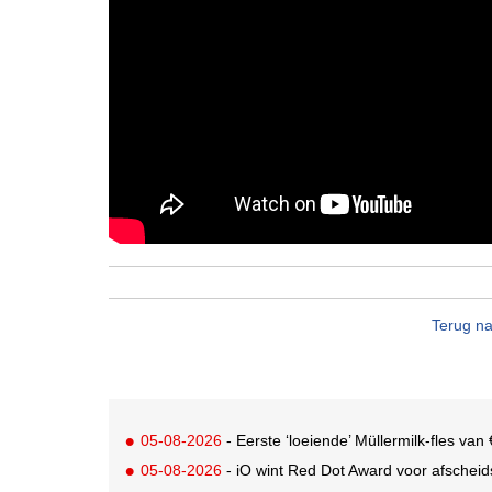
Terug na
05-08-2026
- Eerste ‘loeiende’ Müllermilk-fles va
05-08-2026
- iO wint Red Dot Award voor afsche