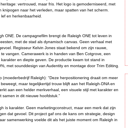
ritage: vertrouwd, maar fris. Het logo is gemoderniseerd, met
en knipogen naar het verleden, maar spatten van het scherm.
, lef en herkenbaarheid.
igh ONE. De campagnefilm brengt de Raleigh ONE tot leven in
jdsgeesten, met de stad als dynamisch canvas. Geen verhaal met
n gevoel. Regisseur Kelvin Jones staat bekend om zijn rauwe,
oos te vangen. Camerawerk is in handen van Ben Cotgrove, een
arakter en diepte geven. De productie kwam tot stand in
, met sounddesign van Audentity en montage door Trim Editing.
p (moederbedrijf Raleigh): “Deze herpositionering draait om meer
t beweegt, maar tegelijkertijd trouw blijft aan het Raleigh-DNA en
 aan een helder merkverhaal, een visuele stijl met karakter en
t samen in dit nieuwe hoofdstuk.”
h ís karakter. Geen marketingconstruct, maar een merk dat zijn
en dat gevoel. Dit project gaf ons de kans om strategie, design
jaar samenwerking voelde dit als het juiste moment om Raleigh in