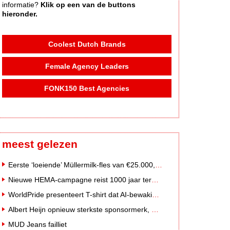
informatie?
Klik op een van de buttons
hieronder.
Coolest Dutch Brands
Female Agency Leaders
FONK150 Best Agencies
meest gelezen
Eerste ‘loeiende’ Müllermilk-fles van €25.000,- gevonden
Nieuwe HEMA-campagne reist 1000 jaar terug in de tijd naar 'Hemastein'
WorldPride presenteert T-shirt dat AI-bewakingscamera's misleidt
Albert Heijn opnieuw sterkste sponsormerk, PostNL daalt
MUD Jeans failliet