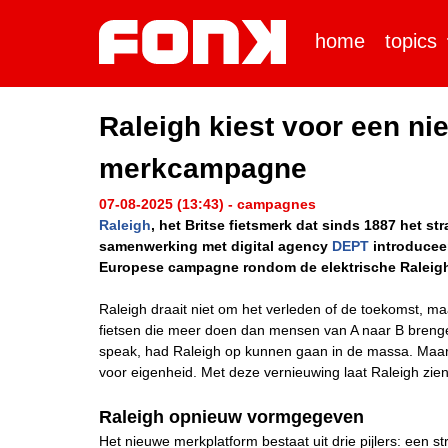
home
topics
Raleigh kiest voor een n
merkcampagne
07-08-2025 (13:43) - campagnes
Raleigh
, het Britse fietsmerk dat sinds 1887 het st
samenwerking met digital agency
DEPT
introduceer
Europese campagne rondom de elektrische Ralei
Raleigh draait niet om het verleden of de toekomst, m
fietsen die meer doen dan mensen van A naar B brenge
speak, had Raleigh op kunnen gaan in de massa. Maar i
voor eigenheid. Met deze vernieuwing laat Raleigh zie
Raleigh opnieuw vormgegeven
Het nieuwe merkplatform bestaat uit drie pijlers: een st