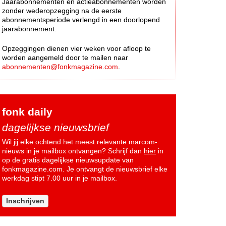
Jaarabonnementen en actieabonnementen worden
zonder wederopzegging na de eerste
abonnementsperiode verlengd in een doorlopend
jaarabonnement.
Opzeggingen dienen vier weken voor afloop te
worden aangemeld door te mailen naar
abonnementen@fonkmagazine.com
.
fonk daily
dagelijkse nieuwsbrief
Wil jij elke ochtend het meest relevante marcom-
nieuws in je mailbox ontvangen? Schrijf dan
hier
in
op de gratis dagelijkse nieuwsupdate van
fonkmagazine.com. Je ontvangt de nieuwsbrief elke
werkdag stipt 7.00 uur in je mailbox.
Inschrijven