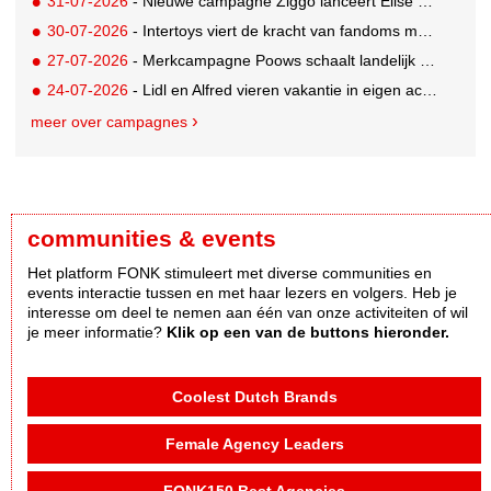
31-07-2026
- Nieuwe campagne Ziggo lanceert Elise Schaap als expert over de Nederlandse voetbalbeleving
30-07-2026
- Intertoys viert de kracht van fandoms met nieuwe social media campagne rondom Olivia Rodrigo
27-07-2026
- Merkcampagne Poows schaalt landelijk op met gerichte Out of Home strategie
24-07-2026
- Lidl en Alfred vieren vakantie in eigen achtertuin
meer over campagnes
communities & events
Het platform FONK stimuleert met diverse communities en
events interactie tussen en met haar lezers en volgers. Heb je
interesse om deel te nemen aan één van onze activiteiten of wil
je meer informatie?
Klik op een van de buttons hieronder.
Coolest Dutch Brands
Female Agency Leaders