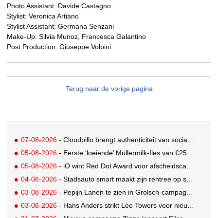
Photo Assistant: Davide Castagno
Stylist: Veronica Artiano
Stylist Assistant: Germana Senzani
Make-Up: Silvia Munoz, Francesca Galantino
Post Production: Giuseppe Volpini
Terug naar de vorige pagina
07-08-2026
- Cloudpillo brengt authenticiteit van social naar tv
05-08-2026
- Eerste ‘loeiende’ Müllermilk-fles van €25.000,- gevonden
05-08-2026
- iO wint Red Dot Award voor afscheidscampagne Peter Houtman bij Feyenoord
04-08-2026
- Stadsauto smart maakt zijn rentree op straat met een wereldwijde muurschilderingcampagne
03-08-2026
- Pepijn Lanen te zien in Grolsch-campagne voor nieuwe Grolsch CAL
03-08-2026
- Hans Anders strikt Lee Towers voor nieuwe campagne