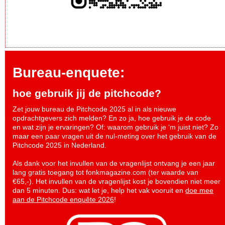
Bureau-enquete:
hoe gebruik jij de pitchcode?
Zet jouw bureau de Pitchcode 2025 al in als nieuwe
opdrachtgevers zich melden? En zo ja, hoe gebruik je de code
en wat zijn je ervaringen? Of: waarom gebruik je ‘m juist niet? Zo
maar een paar vragen uit de nul-meting over het gebruik van de
Pitchcode 2025 in Nederland.
Als dank voor het invullen van de vragenlijst ontvang je een jaar
lang gratis toegang tot fonkmagazine.com (ter waarde van
€65,-). Het invullen van de vragenlijst kost je bovendien niet meer
dan 5 minuten. Dus: wat let je, help het vak vooruit en
doe mee
aan de Pitchcode enquête 2026
!