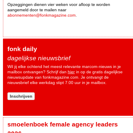
Opzeggingen dienen vier weken voor afloop te worden
aangemeld door te mailen naar
abonnementen@fonkmagazine.com
.
fonk daily
dagelijkse nieuwsbrief
Wil jij elke ochtend het meest relevante marcom-nieuws in je
mailbox ontvangen? Schrijf dan
hier
in op de gratis dagelijkse
nieuwsupdate van fonkmagazine.com. Je ontvangt de
nieuwsbrief elke werkdag stipt 7.00 uur in je mailbox.
Inschrijven
smoelenboek female agency leaders