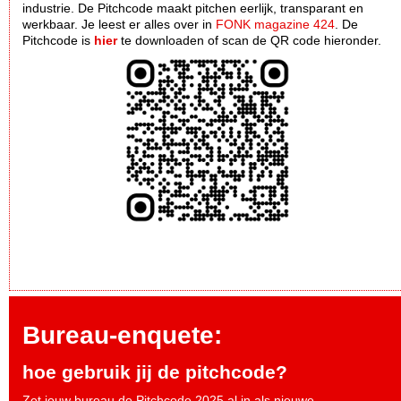
industrie. De Pitchcode maakt pitchen eerlijk, transparant en
werkbaar. Je leest er alles over in
FONK magazine 424
. De
Pitchcode is
hier
te downloaden of scan de QR code hieronder.
Bureau-enquete:
hoe gebruik jij de pitchcode?
Zet jouw bureau de Pitchcode 2025 al in als nieuwe