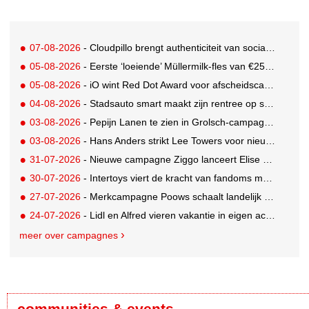
07-08-2026
- Cloudpillo brengt authenticiteit van social naar tv
05-08-2026
- Eerste ‘loeiende’ Müllermilk-fles van €25.000,- gevonden
05-08-2026
- iO wint Red Dot Award voor afscheidscampagne Peter Houtman bij Feyenoord
04-08-2026
- Stadsauto smart maakt zijn rentree op straat met een wereldwijde muurschilderingcampagne
03-08-2026
- Pepijn Lanen te zien in Grolsch-campagne voor nieuwe Grolsch CAL
03-08-2026
- Hans Anders strikt Lee Towers voor nieuwe campagne
31-07-2026
- Nieuwe campagne Ziggo lanceert Elise Schaap als expert over de Nederlandse voetbalbeleving
30-07-2026
- Intertoys viert de kracht van fandoms met nieuwe social media campagne rondom Olivia Rodrigo
27-07-2026
- Merkcampagne Poows schaalt landelijk op met gerichte Out of Home strategie
24-07-2026
- Lidl en Alfred vieren vakantie in eigen achtertuin
meer over campagnes
communities & events