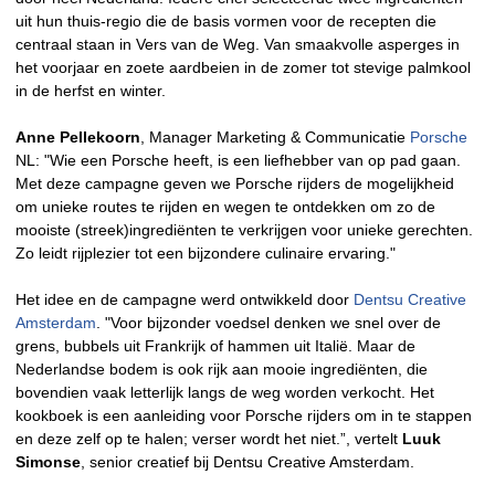
uit hun thuis-regio die de basis vormen voor de recepten die
centraal staan in Vers van de Weg. Van smaakvolle asperges in
het voorjaar en zoete aardbeien in de zomer tot stevige palmkool
in de herfst en winter.
Anne Pellekoorn
, Manager Marketing & Communicatie
Porsche
NL: "Wie een Porsche heeft, is een liefhebber van op pad gaan.
Met deze campagne geven we Porsche rijders de mogelijkheid
om unieke routes te rijden en wegen te ontdekken om zo de
mooiste (streek)ingrediënten te verkrijgen voor unieke gerechten.
Zo leidt rijplezier tot een bijzondere culinaire ervaring."
Het idee en de campagne werd ontwikkeld door
Dentsu Creative
Amsterdam
. "Voor bijzonder voedsel denken we snel over de
grens, bubbels uit Frankrijk of hammen uit Italië. Maar de
Nederlandse bodem is ook rijk aan mooie ingrediënten, die
bovendien vaak letterlijk langs de weg worden verkocht. Het
kookboek is een aanleiding voor Porsche rijders om in te stappen
en deze zelf op te halen; verser wordt het niet.”, vertelt
Luuk
Simonse
, senior creatief bij Dentsu Creative Amsterdam.