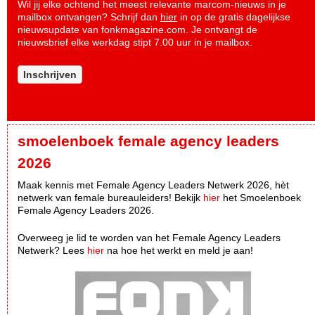
Wil jij elke ochtend het meest relevante marcom-nieuws in je
mailbox ontvangen? Schrijf dan
hier
in op de gratis dagelijkse
nieuwsupdate van fonkmagazine.com. Je ontvangt de
nieuwsbrief elke werkdag stipt 7.00 uur in je mailbox.
Inschrijven
smoelenboek female agency leaders
2026
Maak kennis met Female Agency Leaders Netwerk 2026, hèt
netwerk van female bureauleiders! Bekijk
hier
het Smoelenboek
Female Agency Leaders 2026.
Overweeg je lid te worden van het Female Agency Leaders
Netwerk? Lees
hier
na hoe het werkt en meld je aan!