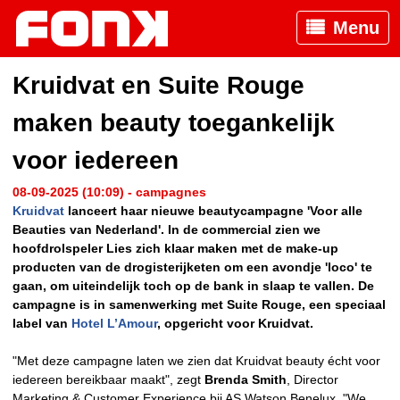
Menu
Kruidvat en Suite Rouge
maken beauty toegankelijk
voor iedereen
08-09-2025 (10:09) - campagnes
Kruidvat
lanceert haar nieuwe beautycampagne 'Voor alle
Beauties van Nederland'. In de commercial zien we
hoofdrolspeler Lies zich klaar maken met de make-up
producten van de drogisterijketen om een avondje 'loco' te
gaan, om uiteindelijk toch op de bank in slaap te vallen. De
campagne is in samenwerking met Suite Rouge, een speciaal
label van
Hotel L’Amour
, opgericht voor Kruidvat.
"Met deze campagne laten we zien dat Kruidvat beauty écht voor
iedereen bereikbaar maakt", zegt
Brenda Smith
, Director
Marketing & Customer Experience bij AS Watson Benelux. "We