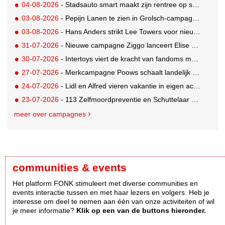
04-08-2026
- Stadsauto smart maakt zijn rentree op straat met een wereldwijde muurschilderingcampagne
03-08-2026
- Pepijn Lanen te zien in Grolsch-campagne voor nieuwe Grolsch CAL
03-08-2026
- Hans Anders strikt Lee Towers voor nieuwe campagne
31-07-2026
- Nieuwe campagne Ziggo lanceert Elise Schaap als expert over de Nederlandse voetbalbeleving
30-07-2026
- Intertoys viert de kracht van fandoms met nieuwe social media campagne rondom Olivia Rodrigo
27-07-2026
- Merkcampagne Poows schaalt landelijk op met gerichte Out of Home strategie
24-07-2026
- Lidl en Alfred vieren vakantie in eigen achtertuin
23-07-2026
- 113 Zelfmoordpreventie en Schuttelaar & Partners richten bewustwordingscampagne op mannen
meer over campagnes
communities & events
Het platform FONK stimuleert met diverse communities en
events interactie tussen en met haar lezers en volgers. Heb je
interesse om deel te nemen aan één van onze activiteiten of wil
je meer informatie?
Klik op een van de buttons hieronder.