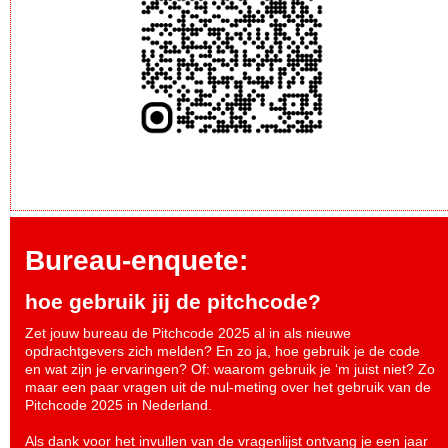
Bureau-enquete:
hoe gebruik jij de pitchcode?
Zet jouw bureau de Pitchcode 2025 al in als nieuwe
opdrachtgevers zich melden? En zo ja, hoe gebruik je de code
en wat zijn je ervaringen? Of: waarom gebruik je ‘m juist niet? Zo
maar een paar vragen uit de nul-meting over het gebruik van de
Pitchcode 2025 in Nederland.
Als dank voor het invullen van de vragenlijst ontvang je een jaar