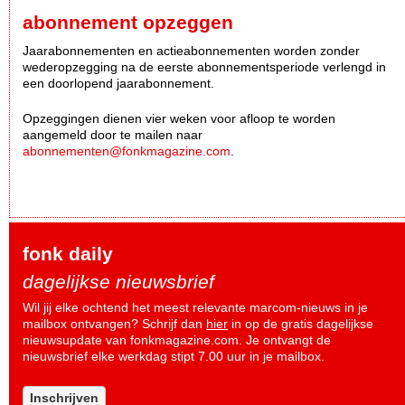
abonnement opzeggen
Jaarabonnementen en actieabonnementen worden zonder
wederopzegging na de eerste abonnementsperiode verlengd in
een doorlopend jaarabonnement.
Opzeggingen dienen vier weken voor afloop te worden
aangemeld door te mailen naar
abonnementen@fonkmagazine.com
.
fonk daily
dagelijkse nieuwsbrief
Wil jij elke ochtend het meest relevante marcom-nieuws in je
mailbox ontvangen? Schrijf dan
hier
in op de gratis dagelijkse
nieuwsupdate van fonkmagazine.com. Je ontvangt de
nieuwsbrief elke werkdag stipt 7.00 uur in je mailbox.
Inschrijven