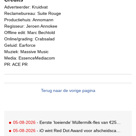
Adverteerder: Kruidvat
Reclamebureau: Suite Rouge
Productiehuis: Annomann
Regisseur: Jeroen Annokee
Offline edit: Marc Bechtold
Online/grading: Crabsalad
Geluid: Earforce
Muziek: Massive Music
Media: EssenceMediacom
PR: ACE PR
Terug naar de vorige pagina
05-08-2026
- Eerste ‘loeiende’ Müllermilk-fles van €25.000,- gevonden
05-08-2026
- iO wint Red Dot Award voor afscheidscampagne Peter Houtman bij Feyenoord