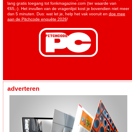
lang gratis toegang tot fonkmagazine.com (ter waarde van
€65,-). Het invullen van de vragenlijst kost je bovendien niet meer
dan 5 minuten. Dus: wat let je, help het vak vooruit en
doe mee
aan de Pitchcode enquête 2026
!
adverteren