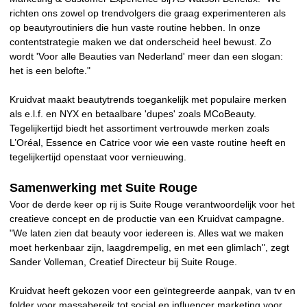
richten ons zowel op trendvolgers die graag experimenteren als
op beautyroutiniers die hun vaste routine hebben. In onze
contentstrategie maken we dat onderscheid heel bewust. Zo
wordt 'Voor alle Beauties van Nederland' meer dan een slogan:
het is een belofte."
Kruidvat maakt beautytrends toegankelijk met populaire merken
als e.l.f. en NYX en betaalbare 'dupes' zoals MCoBeauty.
Tegelijkertijd biedt het assortiment vertrouwde merken zoals
L’Oréal, Essence en Catrice voor wie een vaste routine heeft en
tegelijkertijd openstaat voor vernieuwing.
Samenwerking met Suite Rouge
Voor de derde keer op rij is Suite Rouge verantwoordelijk voor het
creatieve concept en de productie van een Kruidvat campagne.
"We laten zien dat beauty voor iedereen is. Alles wat we maken
moet herkenbaar zijn, laagdrempelig, en met een glimlach", zegt
Sander Volleman, Creatief Directeur bij Suite Rouge.
Kruidvat heeft gekozen voor een geïntegreerde aanpak, van tv en
folder voor massabereik tot social en influencer marketing voor