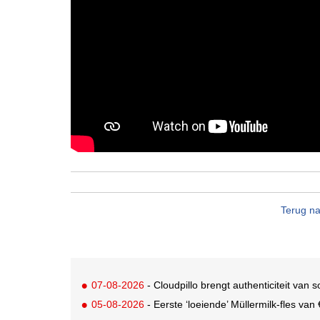
Terug na
07-08-2026
- Cloudpillo brengt authenticiteit van s
05-08-2026
- Eerste ‘loeiende’ Müllermilk-fles va