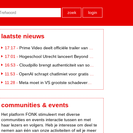
zoek
login
laatste nieuws
17:17 -
Prime Video deelt officiële trailer van L*VE KLEINE
17:01 -
Hogeschool Utrecht lanceert Beyond Campus binnen International Creative Business
16:53 -
Cloudpillo brengt authenticiteit van social naar tv
11:53 -
OpenAI schrapt chatlimiet voor gratis ChatGPT-gebruikers
11:28 -
Meta moet in VS grootste schadevergoeding ooit betalen: 567 miljoen dollar
communities & events
Het platform FONK stimuleert met diverse
communities en events interactie tussen en met
haar lezers en volgers. Heb je interesse om deel te
nemen aan één van onze activiteiten of wil je meer