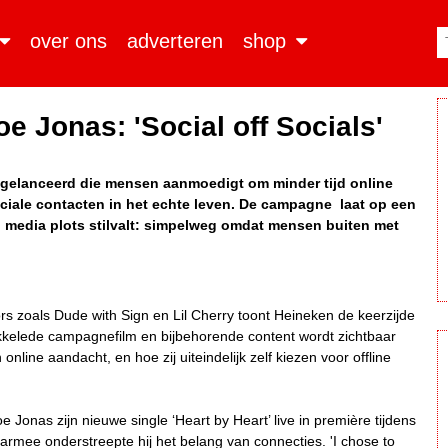
over ons
adverteren
shop
 Jonas: 'Social off Socials'
gelanceerd die mensen aanmoedigt om minder tijd online
ciale contacten in het echte leven. De campagne laat op een
al media plots stilvalt: simpelweg omdat mensen buiten met
s zoals Dude with Sign en Lil Cherry toont Heineken de keerzijde
kelede campagnefilm en bijbehorende content wordt zichtbaar
nline aandacht, en hoe zij uiteindelijk zelf kiezen voor offline
onas zijn nieuwe single ‘Heart by Heart’ live in première tijdens
aarmee onderstreepte hij het belang van connecties. 'I chose to