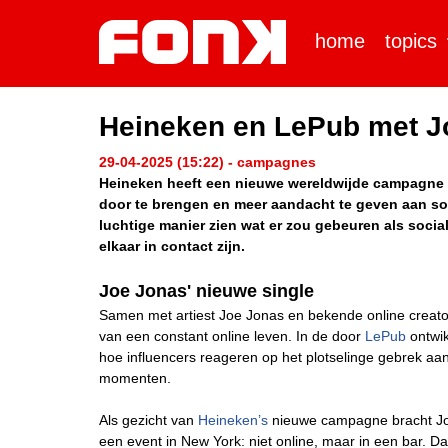
home
topics
Heineken en LePub met Joe
29-04-2025 (15:22) - campagnes
Heineken heeft een nieuwe wereldwijde campagne 
door te brengen en meer aandacht te geven aan so
luchtige manier zien wat er zou gebeuren als soci
elkaar in contact zijn.
Joe Jonas' nieuwe single
Samen met artiest Joe Jonas en bekende online creator
van een constant online leven. In de door
LePub
ontwik
hoe influencers reageren op het plotselinge gebrek aan o
momenten.
Als gezicht van
Heineken’s
nieuwe campagne bracht Joe J
een event in New York: niet online, maar in een bar. D