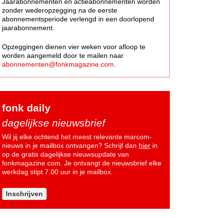
Jaarabonnementen en actieabonnementen worden
zonder wederopzegging na de eerste
abonnementsperiode verlengd in een doorlopend
jaarabonnement.
Opzeggingen dienen vier weken voor afloop te
worden aangemeld door te mailen naar
abonnementen@fonkmagazine.com
.
fonk daily
dagelijkse nieuwsbrief
Wil jij elke ochtend het meest relevante marcom-
nieuws in je mailbox ontvangen? Schrijf dan
hier
in
op de gratis dagelijkse nieuwsupdate van
fonkmagazine.com. Je ontvangt de nieuwsbrief elke
werkdag stipt 7.00 uur in je mailbox.
Inschrijven