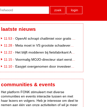
zoek
login
laatste nieuws
11:53 -
OpenAI schrapt chatlimiet voor gratis ChatGPT-gebruikers
11:28 -
Meta moet in VS grootste schadevergoeding ooit betalen: 567 miljoen dollar
11:22 -
Het blijft modderen bij fietsfabrikant Accell. Krijgt uitstel van betaling
11:15 -
Voormalig MOJO-directeur start eerste country radiozender. van Nederland
11:10 -
Easyjet overgenomen door investeerder Apollo
communities & events
Het platform FONK stimuleert met diverse
communities en events interactie tussen en met
haar lezers en volgers. Heb je interesse om deel te
nemen aan één van onze activiteiten of wil je meer