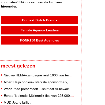
informatie?
Klik op een van de buttons
hieronder.
Coolest Dutch Brands
Female Agency Leaders
FONK150 Best Agencies
meest gelezen
Nieuwe HEMA-campagne reist 1000 jaar terug in de tijd naar 'Hemastein'
Albert Heijn opnieuw sterkste sponsormerk, PostNL daalt
WorldPride presenteert T-shirt dat AI-bewakingscamera's misleidt
Eerste ‘loeiende’ Müllermilk-fles van €25.000,- gevonden
MUD Jeans failliet