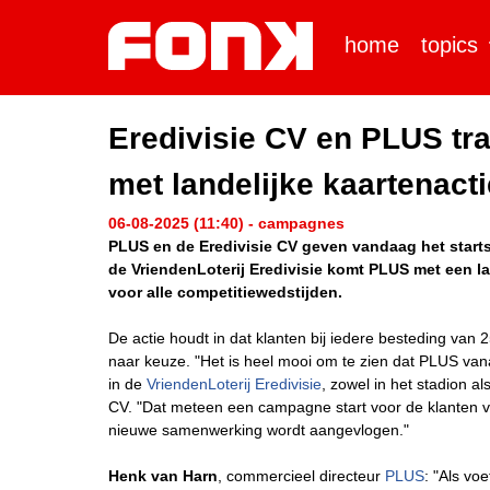
home
topics
Eredivisie CV en PLUS tra
met landelijke kaartenacti
06-08-2025 (11:40) - campagnes
PLUS en de Eredivisie CV geven vandaag het starts
de VriendenLoterij Eredivisie komt PLUS met een la
voor alle competitiewedstijden.
De actie houdt in dat klanten bij iedere besteding van
naar keuze. "Het is heel mooi om te zien dat PLUS van
in de
VriendenLoterij Eredivisie
, zowel in het stadion al
CV. "Dat meteen een campagne start voor de klanten v
nieuwe samenwerking wordt aangevlogen."
Henk van Harn
, commercieel directeur
PLUS
: "Als voe