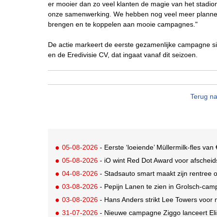
er mooier dan zo veel klanten de magie van het stadio
onze samenwerking. We hebben nog veel meer plannen 
brengen en te koppelen aan mooie campagnes."
De actie markeert de eerste gezamenlijke campagne si
en de Eredivisie CV, dat ingaat vanaf dit seizoen.
Terug na
05-08-2026
- Eerste ‘loeiende’ Müllermilk-fles va
05-08-2026
- iO wint Red Dot Award voor afsche
04-08-2026
- Stadsauto smart maakt zijn rentree
03-08-2026
- Pepijn Lanen te zien in Grolsch-ca
03-08-2026
- Hans Anders strikt Lee Towers voo
31-07-2026
- Nieuwe campagne Ziggo lanceert Eli