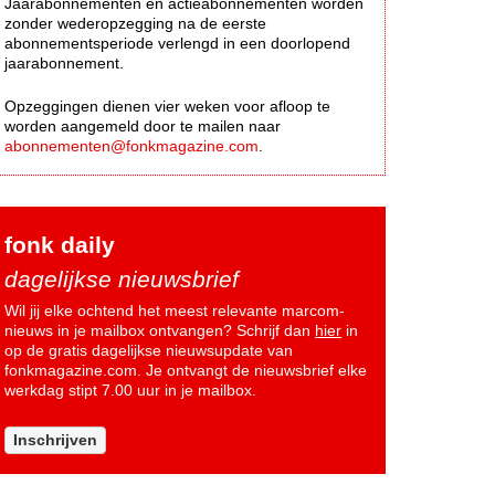
Jaarabonnementen en actieabonnementen worden
zonder wederopzegging na de eerste
abonnementsperiode verlengd in een doorlopend
jaarabonnement.
Opzeggingen dienen vier weken voor afloop te
worden aangemeld door te mailen naar
abonnementen@fonkmagazine.com
.
fonk daily
dagelijkse nieuwsbrief
Wil jij elke ochtend het meest relevante marcom-
nieuws in je mailbox ontvangen? Schrijf dan
hier
in
op de gratis dagelijkse nieuwsupdate van
fonkmagazine.com. Je ontvangt de nieuwsbrief elke
werkdag stipt 7.00 uur in je mailbox.
Inschrijven