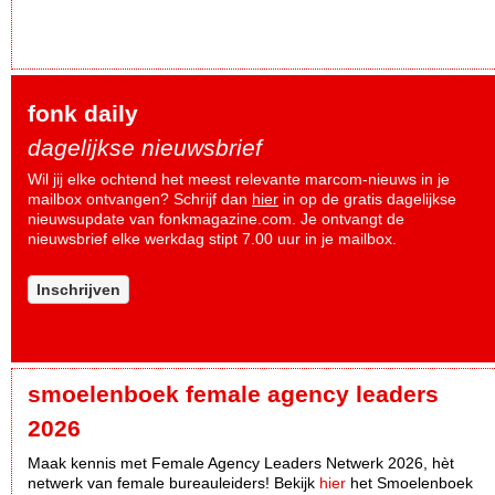
fonk daily
dagelijkse nieuwsbrief
Wil jij elke ochtend het meest relevante marcom-nieuws in je
mailbox ontvangen? Schrijf dan
hier
in op de gratis dagelijkse
nieuwsupdate van fonkmagazine.com. Je ontvangt de
nieuwsbrief elke werkdag stipt 7.00 uur in je mailbox.
Inschrijven
smoelenboek female agency leaders
2026
Maak kennis met Female Agency Leaders Netwerk 2026, hèt
netwerk van female bureauleiders! Bekijk
hier
het Smoelenboek