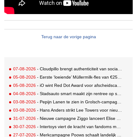
Terug naar de vorige pagina
07-08-2026
- Cloudpillo brengt authenticiteit van social naar tv
05-08-2026
- Eerste ‘loeiende’ Müllermilk-fles van €25.000,- gevonden
05-08-2026
- iO wint Red Dot Award voor afscheidscampagne Peter Houtman bij Feyenoord
04-08-2026
- Stadsauto smart maakt zijn rentree op straat met een wereldwijde muurschilderingcampagne
03-08-2026
- Pepijn Lanen te zien in Grolsch-campagne voor nieuwe Grolsch CAL
03-08-2026
- Hans Anders strikt Lee Towers voor nieuwe campagne
31-07-2026
- Nieuwe campagne Ziggo lanceert Elise Schaap als expert over de Nederlandse voetbalbeleving
30-07-2026
- Intertoys viert de kracht van fandoms met nieuwe social media campagne rondom Olivia Rodrigo
27-07-2026
- Merkcampagne Poows schaalt landelijk op met gerichte Out of Home strategie