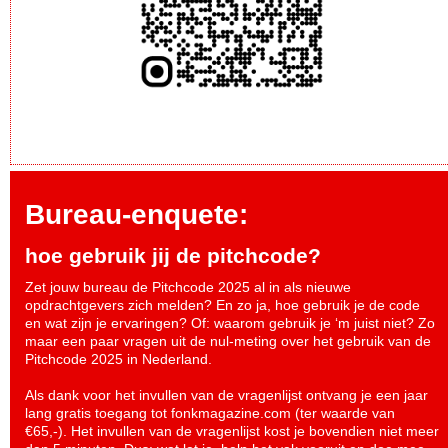
Bureau-enquete:
hoe gebruik jij de pitchcode?
Zet jouw bureau de Pitchcode 2025 al in als nieuwe
opdrachtgevers zich melden? En zo ja, hoe gebruik je de code
en wat zijn je ervaringen? Of: waarom gebruik je ‘m juist niet? Zo
maar een paar vragen uit de nul-meting over het gebruik van de
Pitchcode 2025 in Nederland.
Als dank voor het invullen van de vragenlijst ontvang je een jaar
lang gratis toegang tot fonkmagazine.com (ter waarde van
€65,-). Het invullen van de vragenlijst kost je bovendien niet meer