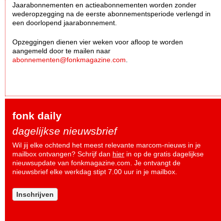
Jaarabonnementen en actieabonnementen worden zonder
wederopzegging na de eerste abonnementsperiode verlengd in
een doorlopend jaarabonnement.
Opzeggingen dienen vier weken voor afloop te worden
aangemeld door te mailen naar
abonnementen@fonkmagazine.com
.
fonk daily
dagelijkse nieuwsbrief
Wil jij elke ochtend het meest relevante marcom-nieuws in je
mailbox ontvangen? Schrijf dan
hier
in op de gratis dagelijkse
nieuwsupdate van fonkmagazine.com. Je ontvangt de
nieuwsbrief elke werkdag stipt 7.00 uur in je mailbox.
Inschrijven