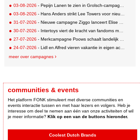
03-08-2026
- Pepijn Lanen te zien in Grolsch-campagne voor nieuwe Grolsch CAL
03-08-2026
- Hans Anders strikt Lee Towers voor nieuwe campagne
31-07-2026
- Nieuwe campagne Ziggo lanceert Elise Schaap als expert over de Nederlandse voetbalbeleving
30-07-2026
- Intertoys viert de kracht van fandoms met nieuwe social media campagne rondom Olivia Rodrigo
27-07-2026
- Merkcampagne Poows schaalt landelijk op met gerichte Out of Home strategie
24-07-2026
- Lidl en Alfred vieren vakantie in eigen achtertuin
meer over campagnes
communities & events
Het platform FONK stimuleert met diverse communities en
events interactie tussen en met haar lezers en volgers. Heb je
interesse om deel te nemen aan één van onze activiteiten of wil
je meer informatie?
Klik op een van de buttons hieronder.
Coolest Dutch Brands