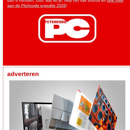
dan 5 minuten. Dus: wat let je, help het vak vooruit en
doe mee
aan de Pitchcode enquête 2026
!
adverteren