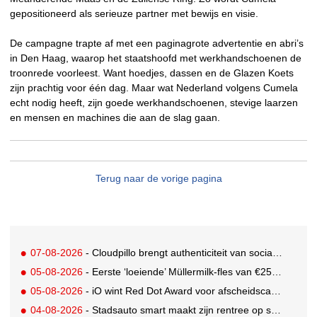
gepositioneerd als serieuze partner met bewijs en visie.
De campagne trapte af met een paginagrote advertentie en abri’s
in Den Haag, waarop het staatshoofd met werkhandschoenen de
troonrede voorleest. Want hoedjes, dassen en de Glazen Koets
zijn prachtig voor één dag. Maar wat Nederland volgens Cumela
echt nodig heeft, zijn goede werkhandschoenen, stevige laarzen
en mensen en machines die aan de slag gaan.
Terug naar de vorige pagina
07-08-2026
- Cloudpillo brengt authenticiteit van social naar tv
05-08-2026
- Eerste ‘loeiende’ Müllermilk-fles van €25.000,- gevonden
05-08-2026
- iO wint Red Dot Award voor afscheidscampagne Peter Houtman bij Feyenoord
04-08-2026
- Stadsauto smart maakt zijn rentree op straat met een wereldwijde muurschilderingcampagne