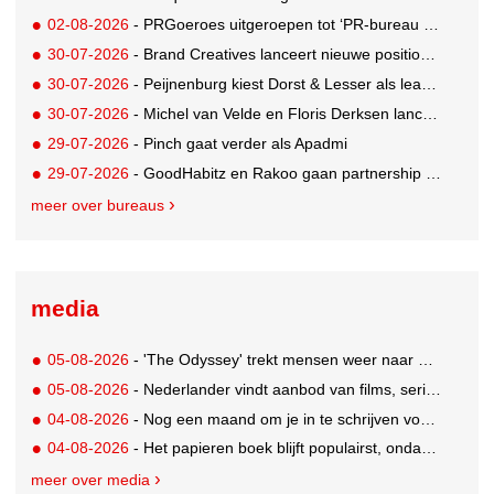
02-08-2026
- PRGoeroes uitgeroepen tot ‘PR-bureau van het jaar 2026’
30-07-2026
- Brand Creatives lanceert nieuwe positionering: Create to Celebrate
30-07-2026
- Peijnenburg kiest Dorst & Lesser als lead social agency
30-07-2026
- Michel van Velde en Floris Derksen lanceren I.C.Y. group: drie specialistische bureaus, één visie op groei
29-07-2026
- Pinch gaat verder als Apadmi
29-07-2026
- GoodHabitz en Rakoo gaan partnership aan voor geïntegreerde talentontwikkeling
meer over bureaus
media
05-08-2026
- 'The Odyssey' trekt mensen weer naar de bioscoop
05-08-2026
- Nederlander vindt aanbod van films, series en sport vaak versnipperd
04-08-2026
- Nog een maand om je in te schrijven voor de Mercurs 2026
04-08-2026
- Het papieren boek blijft populairst, ondanks digitale alternatieven
meer over media