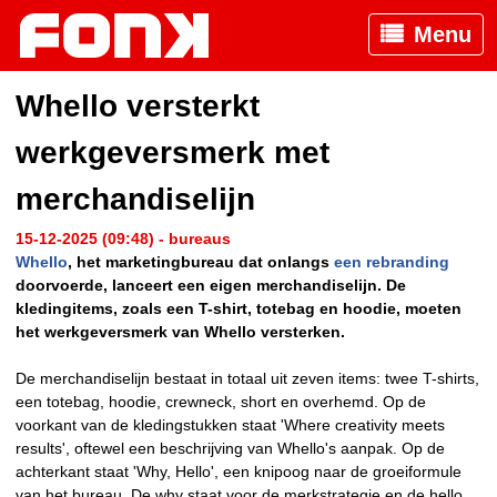
Menu
Whello versterkt
werkgeversmerk met
merchandiselijn
15-12-2025 (09:48) - bureaus
Whello
, het marketingbureau dat onlangs
een rebranding
doorvoerde, lanceert een eigen merchandiselijn. De
kledingitems, zoals een T-shirt, totebag en hoodie, moeten
het werkgeversmerk van Whello versterken.
De merchandiselijn bestaat in totaal uit zeven items: twee T-shirts,
een totebag, hoodie, crewneck, short en overhemd. Op de
voorkant van de kledingstukken staat 'Where creativity meets
results', oftewel een beschrijving van Whello's aanpak. Op de
achterkant staat 'Why, Hello', een knipoog naar de groeiformule
van het bureau. De why staat voor de merkstrategie en de hello