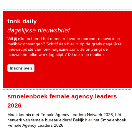
fonk daily
dagelijkse nieuwsbrief
Wil jij elke ochtend het meest relevante marcom-nieuws in je
mailbox ontvangen? Schrijf dan
hier
in op de gratis dagelijkse
nieuwsupdate van fonkmagazine.com. Je ontvangt de
nieuwsbrief elke werkdag stipt 7.00 uur in je mailbox.
Inschrijven
smoelenboek female agency leaders
2026
Maak kennis met Female Agency Leaders Netwerk 2026, hèt
netwerk van female bureauleiders! Bekijk
hier
het Smoelenboek
Female Agency Leaders 2026.