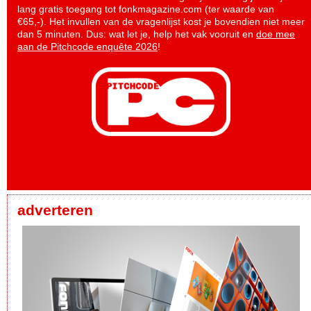
lang gratis toegang tot fonkmagazine.com (ter waarde van
€65,-). Het invullen van de vragenlijst kost je bovendien niet meer
dan 5 minuten. Dus: wat let je, help het vak vooruit en
doe mee
aan de Pitchcode enquête 2026
!
adverteren