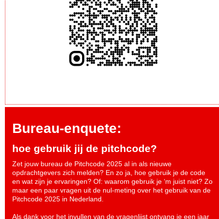
Bureau-enquete:
hoe gebruik jij de pitchcode?
Zet jouw bureau de Pitchcode 2025 al in als nieuwe
opdrachtgevers zich melden? En zo ja, hoe gebruik je de code
en wat zijn je ervaringen? Of: waarom gebruik je ‘m juist niet? Zo
maar een paar vragen uit de nul-meting over het gebruik van de
Pitchcode 2025 in Nederland.
Als dank voor het invullen van de vragenlijst ontvang je een jaar