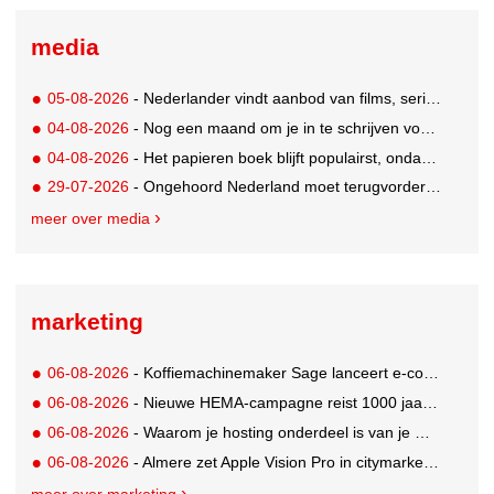
media
05-08-2026
- Nederlander vindt aanbod van films, series en sport vaak versnipperd
04-08-2026
- Nog een maand om je in te schrijven voor de Mercurs 2026
04-08-2026
- Het papieren boek blijft populairst, ondanks digitale alternatieven
29-07-2026
- Ongehoord Nederland moet terugvordering betalen aan Commissariaat voor de Media
meer over media
marketing
06-08-2026
- Koffiemachinemaker Sage lanceert e-commerceplatform voor koffieliefhebbers
06-08-2026
- Nieuwe HEMA-campagne reist 1000 jaar terug in de tijd naar 'Hemastein'
06-08-2026
- Waarom je hosting onderdeel is van je merkstrategie
06-08-2026
- Almere zet Apple Vision Pro in citymarketing