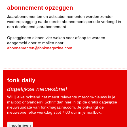
abonnement opzeggen
Jaarabonnementen en actieabonnementen worden zonder
wederopzegging na de eerste abonnementsperiode verlengd in
een doorlopend jaarabonnement.
Opzeggingen dienen vier weken voor afloop te worden
aangemeld door te mailen naar
abonnementen@fonkmagazine.com
.
fonk daily
dagelijkse nieuwsbrief
Wil jij elke ochtend het meest relevante marcom-nieuws in je
mailbox ontvangen? Schrijf dan
hier
in op de gratis dagelijkse
nieuwsupdate van fonkmagazine.com. Je ontvangt de
nieuwsbrief elke werkdag stipt 7.00 uur in je mailbox.
Inschrijven