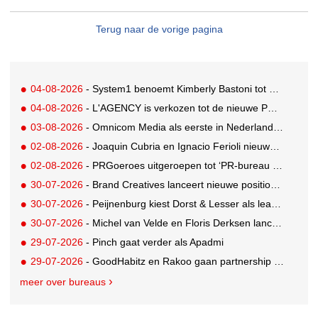
Terug naar de vorige pagina
04-08-2026
- System1 benoemt Kimberly Bastoni tot Gobal Chief Commercial Officer
04-08-2026
- L'AGENCY is verkozen tot de nieuwe PR-partner van KoRo
03-08-2026
- Omnicom Media als eerste in Nederland actief met advertenties in ChatGPT
02-08-2026
- Joaquin Cubria en Ignacio Ferioli nieuwe Global CCO’s GUT, Renata Neumann Global Head of Production
02-08-2026
- PRGoeroes uitgeroepen tot ‘PR-bureau van het jaar 2026’
30-07-2026
- Brand Creatives lanceert nieuwe positionering: Create to Celebrate
30-07-2026
- Peijnenburg kiest Dorst & Lesser als lead social agency
30-07-2026
- Michel van Velde en Floris Derksen lanceren I.C.Y. group: drie specialistische bureaus, één visie op groei
29-07-2026
- Pinch gaat verder als Apadmi
29-07-2026
- GoodHabitz en Rakoo gaan partnership aan voor geïntegreerde talentontwikkeling
meer over bureaus