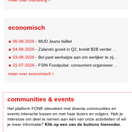
meer over marketing
economisch
06-08-2026
- MUD Jeans failliet
04-08-2026
- Zalando groeit in Q2, breidt B2B verder uit en innoveert met AI
03-08-2026
- Bol past werkwijze aan om eerlijker te zijn naar verkopers en consumenten
31-07-2026
- FSIN Foodpulse: consument organiseert eet- en koopgedrag bewuster
meer over economisch
communities & events
Het platform FONK stimuleert met diverse communities en
events interactie tussen en met haar lezers en volgers. Heb je
interesse om deel te nemen aan één van onze activiteiten of wil
je meer informatie?
Klik op een van de buttons hieronder.