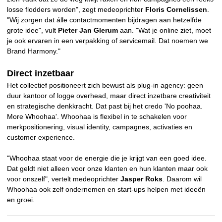
losse flodders worden", zegt medeoprichter
Floris Cornelissen
.
"Wij zorgen dat álle contactmomenten bijdragen aan hetzelfde
grote idee", vult
Pieter Jan Glerum
aan. "Wat je online ziet, moet
je ook ervaren in een verpakking of servicemail. Dat noemen we
Brand Harmony."
Direct inzetbaar
Het collectief positioneert zich bewust als plug-in agency: geen
duur kantoor of logge overhead, maar direct inzetbare creativiteit
en strategische denkkracht. Dat past bij het credo 'No poohaa.
More Whoohaa'. Whoohaa is flexibel in te schakelen voor
merkpositionering, visual identity, campagnes, activaties en
customer experience.
"Whoohaa staat voor de energie die je krijgt van een goed idee.
Dat geldt niet alleen voor onze klanten en hun klanten maar ook
voor onszelf", vertelt medeoprichter
Jasper Roks
. Daarom wil
Whoohaa ook zelf ondernemen en start-ups helpen met ideeën
en groei.