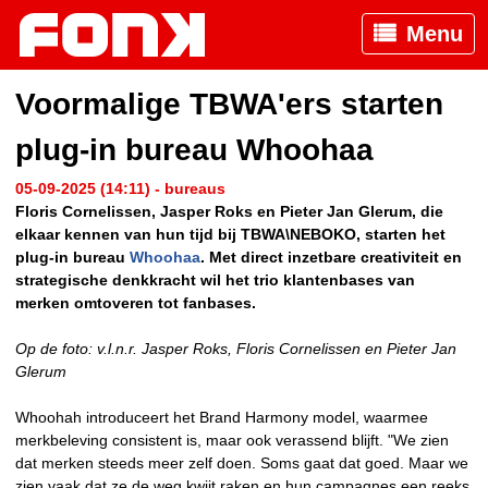
Menu
Voormalige TBWA'ers starten
plug-in bureau Whoohaa
05-09-2025 (14:11) - bureaus
Floris Cornelissen, Jasper Roks en Pieter Jan Glerum, die
elkaar kennen van hun tijd bij TBWA\NEBOKO, starten het
plug-in bureau
Whoohaa
. Met direct inzetbare creativiteit en
strategische denkkracht wil het trio klantenbases van
merken omtoveren tot fanbases.
Op de foto: v.l.n.r. Jasper Roks, Floris Cornelissen en Pieter Jan
Glerum
Whoohah introduceert het Brand Harmony model, waarmee
merkbeleving consistent is, maar ook verassend blijft. "We zien
dat merken steeds meer zelf doen. Soms gaat dat goed. Maar we
zien vaak dat ze de weg kwijt raken en hun campagnes een reeks