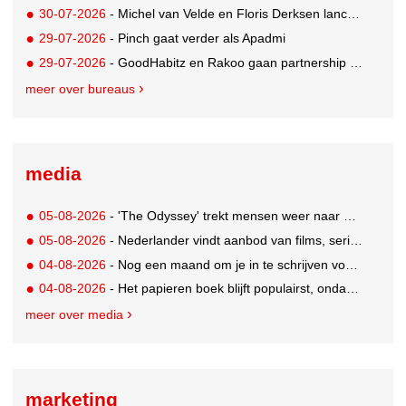
30-07-2026
- Michel van Velde en Floris Derksen lanceren I.C.Y. group: drie specialistische bureaus, één visie op groei
29-07-2026
- Pinch gaat verder als Apadmi
29-07-2026
- GoodHabitz en Rakoo gaan partnership aan voor geïntegreerde talentontwikkeling
meer over bureaus
media
05-08-2026
- 'The Odyssey' trekt mensen weer naar de bioscoop
05-08-2026
- Nederlander vindt aanbod van films, series en sport vaak versnipperd
04-08-2026
- Nog een maand om je in te schrijven voor de Mercurs 2026
04-08-2026
- Het papieren boek blijft populairst, ondanks digitale alternatieven
meer over media
marketing