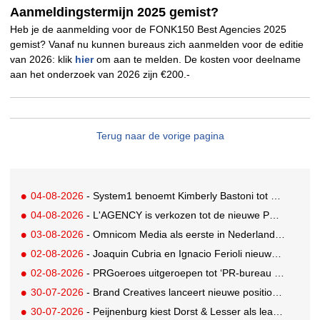
Aanmeldingstermijn 2025 gemist?
Heb je de aanmelding voor de FONK150 Best Agencies 2025
gemist? Vanaf nu kunnen bureaus zich aanmelden voor de editie
van 2026: klik
hier
om aan te melden. De kosten voor deelname
aan het onderzoek van 2026 zijn €200.-
Terug naar de vorige pagina
04-08-2026
- System1 benoemt Kimberly Bastoni tot Gobal Chief Commercial Officer
04-08-2026
- L'AGENCY is verkozen tot de nieuwe PR-partner van KoRo
03-08-2026
- Omnicom Media als eerste in Nederland actief met advertenties in ChatGPT
02-08-2026
- Joaquin Cubria en Ignacio Ferioli nieuwe Global CCO’s GUT, Renata Neumann Global Head of Production
02-08-2026
- PRGoeroes uitgeroepen tot ‘PR-bureau van het jaar 2026’
30-07-2026
- Brand Creatives lanceert nieuwe positionering: Create to Celebrate
30-07-2026
- Peijnenburg kiest Dorst & Lesser als lead social agency