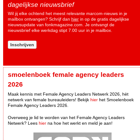
dagelijkse nieuwsbrief
Wil jij elke ochtend het meest relevante marcom-nieuws in je
mailbox ontvangen? Schrijf dan
hier
in op de gratis dagelijkse
nieuwsupdate van fonkmagazine.com. Je ontvangt de
nieuwsbrief elke werkdag stipt 7.00 uur in je mailbox.
Inschrijven
smoelenboek female agency leaders
2026
Maak kennis met Female Agency Leaders Netwerk 2026, hèt
netwerk van female bureauleiders! Bekijk
hier
het Smoelenboek
Female Agency Leaders 2026.
Overweeg je lid te worden van het Female Agency Leaders
Netwerk? Lees
hier
na hoe het werkt en meld je aan!