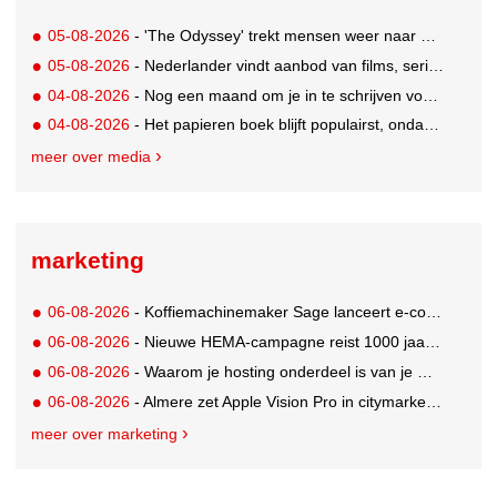
05-08-2026
- 'The Odyssey' trekt mensen weer naar de bioscoop
05-08-2026
- Nederlander vindt aanbod van films, series en sport vaak versnipperd
04-08-2026
- Nog een maand om je in te schrijven voor de Mercurs 2026
04-08-2026
- Het papieren boek blijft populairst, ondanks digitale alternatieven
meer over media
marketing
06-08-2026
- Koffiemachinemaker Sage lanceert e-commerceplatform voor koffieliefhebbers
06-08-2026
- Nieuwe HEMA-campagne reist 1000 jaar terug in de tijd naar 'Hemastein'
06-08-2026
- Waarom je hosting onderdeel is van je merkstrategie
06-08-2026
- Almere zet Apple Vision Pro in citymarketing
meer over marketing