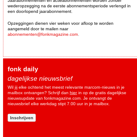
Jaarabonnementen en actieabonnementen worden zonder
wederopzegging na de eerste abonnementsperiode verlengd in
een doorlopend jaarabonnement.
Opzeggingen dienen vier weken voor afloop te worden
aangemeld door te mailen naar
abonnementen@fonkmagazine.com
.
fonk daily
dagelijkse nieuwsbrief
Wil jij elke ochtend het meest relevante marcom-nieuws in je
mailbox ontvangen? Schrijf dan
hier
in op de gratis dagelijkse
nieuwsupdate van fonkmagazine.com. Je ontvangt de
nieuwsbrief elke werkdag stipt 7.00 uur in je mailbox.
Inschrijven