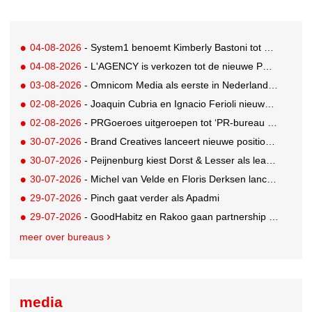
04-08-2026
- System1 benoemt Kimberly Bastoni tot Gobal Chief Commercial Officer
04-08-2026
- L'AGENCY is verkozen tot de nieuwe PR-partner van KoRo
03-08-2026
- Omnicom Media als eerste in Nederland actief met advertenties in ChatGPT
02-08-2026
- Joaquin Cubria en Ignacio Ferioli nieuwe Global CCO’s GUT, Renata Neumann Global Head of Production
02-08-2026
- PRGoeroes uitgeroepen tot ‘PR-bureau van het jaar 2026’
30-07-2026
- Brand Creatives lanceert nieuwe positionering: Create to Celebrate
30-07-2026
- Peijnenburg kiest Dorst & Lesser als lead social agency
30-07-2026
- Michel van Velde en Floris Derksen lanceren I.C.Y. group: drie specialistische bureaus, één visie op groei
29-07-2026
- Pinch gaat verder als Apadmi
29-07-2026
- GoodHabitz en Rakoo gaan partnership aan voor geïntegreerde talentontwikkeling
meer over bureaus
media