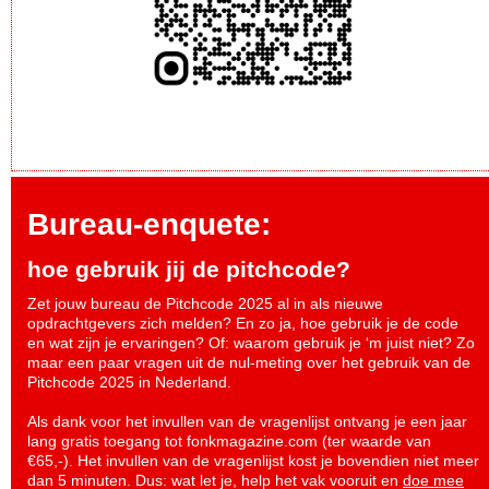
Bureau-enquete:
hoe gebruik jij de pitchcode?
Zet jouw bureau de Pitchcode 2025 al in als nieuwe
opdrachtgevers zich melden? En zo ja, hoe gebruik je de code
en wat zijn je ervaringen? Of: waarom gebruik je ‘m juist niet? Zo
maar een paar vragen uit de nul-meting over het gebruik van de
Pitchcode 2025 in Nederland.
Als dank voor het invullen van de vragenlijst ontvang je een jaar
lang gratis toegang tot fonkmagazine.com (ter waarde van
€65,-). Het invullen van de vragenlijst kost je bovendien niet meer
dan 5 minuten. Dus: wat let je, help het vak vooruit en
doe mee