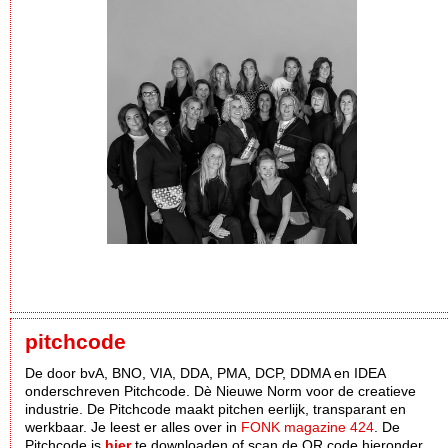
pitchcode
De door bvA, BNO, VIA, DDA, PMA, DCP, DDMA en IDEA
onderschreven Pitchcode. Dè Nieuwe Norm voor de creatieve
industrie. De Pitchcode maakt pitchen eerlijk, transparant en
werkbaar. Je leest er alles over in
FONK magazine 424
. De
Pitchcode is
hier
te downloaden of scan de QR code hieronder.