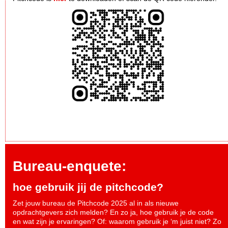
Bureau-enquete:
hoe gebruik jij de pitchcode?
Zet jouw bureau de Pitchcode 2025 al in als nieuwe
opdrachtgevers zich melden? En zo ja, hoe gebruik je de code
en wat zijn je ervaringen? Of: waarom gebruik je ‘m juist niet? Zo