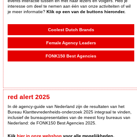
events interactie tussen en met haar lezers en volgers. Heb je
interesse om deel te nemen aan één van onze activiteiten of wil
je meer informatie?
Klik op een van de buttons hieronder.
Coolest Dutch Brands
Female Agency Leaders
FONK150 Best Agencies
red alert 2025
In dè agency-guide van Nederland zijn de resultaten van het
Bureau Klanttevredenheids-onderzoek 2025 integraal te vinden,
inclusief de bureaupresentaties van de meest foxy bureaus van
Nederland: de FONK150 Best Agencies 2025.
Kijk
hier in onze webshop
voor alle mogelijkheden.