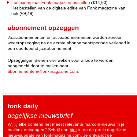
Los exemplaar Fonk magazine bestellen
(€14,50)
Het bestellen van de digitale editie van Fonk magazine kan
ook (€9,49)
abonnement opzeggen
Jaarabonnementen en actieabonnementen worden zonder
wederopzegging na de eerste abonnementsperiode verlengd in
een doorlopend jaarabonnement.
Opzeggingen dienen vier weken voor afloop te worden
aangemeld door te mailen naar
abonnementen@fonkmagazine.com
.
fonk daily
dagelijkse nieuwsbrief
Wil jij elke ochtend het meest relevante marcom-nieuws in je
mailbox ontvangen? Schrijf dan
hier
in op de gratis dagelijkse
nieuwsupdate van fonkmagazine.com. Je ontvangt de