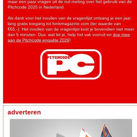
maar een paar vragen uit de nul-meting over het gebruik van de
Pitchcode 2025 in Nederland.
Als dank voor het invullen van de vragenlijst ontvang je een jaar
lang gratis toegang tot fonkmagazine.com (ter waarde van
€65,-). Het invullen van de vragenlijst kost je bovendien niet meer
dan 5 minuten. Dus: wat let je, help het vak vooruit en
doe mee
aan de Pitchcode enquête 2026
!
adverteren