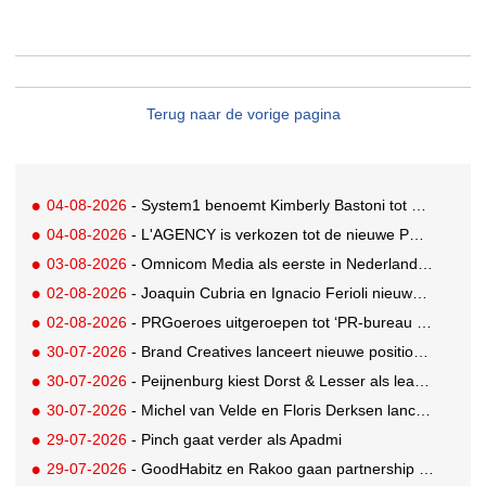
Terug naar de vorige pagina
04-08-2026
- System1 benoemt Kimberly Bastoni tot Gobal Chief Commercial Officer
04-08-2026
- L'AGENCY is verkozen tot de nieuwe PR-partner van KoRo
03-08-2026
- Omnicom Media als eerste in Nederland actief met advertenties in ChatGPT
02-08-2026
- Joaquin Cubria en Ignacio Ferioli nieuwe Global CCO’s GUT, Renata Neumann Global Head of Production
02-08-2026
- PRGoeroes uitgeroepen tot ‘PR-bureau van het jaar 2026’
30-07-2026
- Brand Creatives lanceert nieuwe positionering: Create to Celebrate
30-07-2026
- Peijnenburg kiest Dorst & Lesser als lead social agency
30-07-2026
- Michel van Velde en Floris Derksen lanceren I.C.Y. group: drie specialistische bureaus, één visie op groei
29-07-2026
- Pinch gaat verder als Apadmi
29-07-2026
- GoodHabitz en Rakoo gaan partnership aan voor geïntegreerde talentontwikkeling