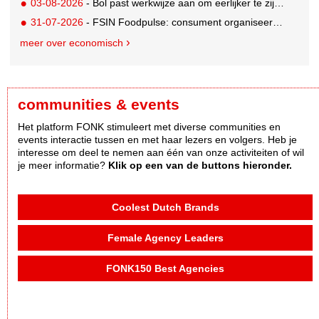
03-08-2026
- Bol past werkwijze aan om eerlijker te zijn naar verkopers en consumenten
31-07-2026
- FSIN Foodpulse: consument organiseert eet- en koopgedrag bewuster
meer over economisch
communities & events
Het platform FONK stimuleert met diverse communities en
events interactie tussen en met haar lezers en volgers. Heb je
interesse om deel te nemen aan één van onze activiteiten of wil
je meer informatie?
Klik op een van de buttons hieronder.
Coolest Dutch Brands
Female Agency Leaders
FONK150 Best Agencies