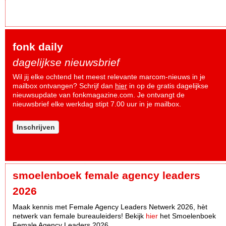
fonk daily
dagelijkse nieuwsbrief
Wil jij elke ochtend het meest relevante marcom-nieuws in je
mailbox ontvangen? Schrijf dan
hier
in op de gratis dagelijkse
nieuwsupdate van fonkmagazine.com. Je ontvangt de
nieuwsbrief elke werkdag stipt 7.00 uur in je mailbox.
Inschrijven
smoelenboek female agency leaders
2026
Maak kennis met Female Agency Leaders Netwerk 2026, hèt
netwerk van female bureauleiders! Bekijk
hier
het Smoelenboek
Female Agency Leaders 2026.