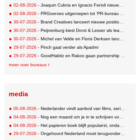
02-08-2026
- Joaquin Cubria en Ignacio Ferioli nieuwe Global CCO’s GUT, Renata Neumann Global Head of Production
02-08-2026
- PRGoeroes uitgeroepen tot ‘PR-bureau van het jaar 2026’
30-07-2026
- Brand Creatives lanceert nieuwe positionering: Create to Celebrate
30-07-2026
- Peijnenburg kiest Dorst & Lesser als lead social agency
30-07-2026
- Michel van Velde en Floris Derksen lanceren I.C.Y. group: drie specialistische bureaus, één visie op groei
29-07-2026
- Pinch gaat verder als Apadmi
29-07-2026
- GoodHabitz en Rakoo gaan partnership aan voor geïntegreerde talentontwikkeling
meer over bureaus
media
05-08-2026
- Nederlander vindt aanbod van films, series en sport vaak versnipperd
04-08-2026
- Nog een maand om je in te schrijven voor de Mercurs 2026
04-08-2026
- Het papieren boek blijft populairst, ondanks digitale alternatieven
29-07-2026
- Ongehoord Nederland moet terugvordering betalen aan Commissariaat voor de Media