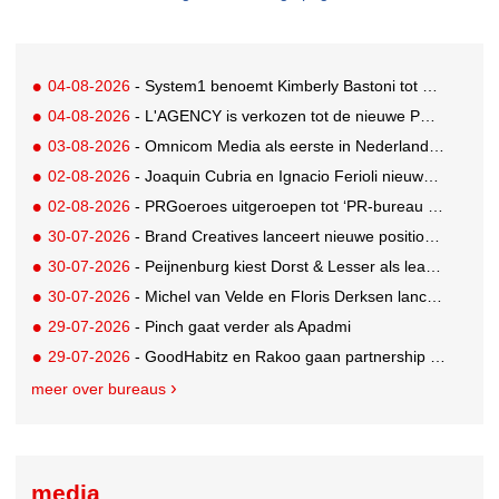
04-08-2026
- System1 benoemt Kimberly Bastoni tot Gobal Chief Commercial Officer
04-08-2026
- L'AGENCY is verkozen tot de nieuwe PR-partner van KoRo
03-08-2026
- Omnicom Media als eerste in Nederland actief met advertenties in ChatGPT
02-08-2026
- Joaquin Cubria en Ignacio Ferioli nieuwe Global CCO’s GUT, Renata Neumann Global Head of Production
02-08-2026
- PRGoeroes uitgeroepen tot ‘PR-bureau van het jaar 2026’
30-07-2026
- Brand Creatives lanceert nieuwe positionering: Create to Celebrate
30-07-2026
- Peijnenburg kiest Dorst & Lesser als lead social agency
30-07-2026
- Michel van Velde en Floris Derksen lanceren I.C.Y. group: drie specialistische bureaus, één visie op groei
29-07-2026
- Pinch gaat verder als Apadmi
29-07-2026
- GoodHabitz en Rakoo gaan partnership aan voor geïntegreerde talentontwikkeling
meer over bureaus
media