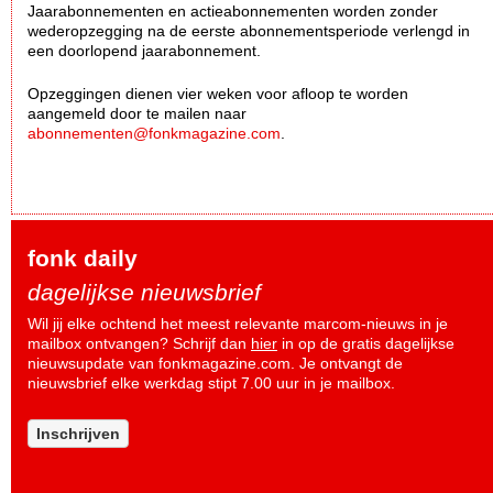
Jaarabonnementen en actieabonnementen worden zonder
wederopzegging na de eerste abonnementsperiode verlengd in
een doorlopend jaarabonnement.
Opzeggingen dienen vier weken voor afloop te worden
aangemeld door te mailen naar
abonnementen@fonkmagazine.com
.
fonk daily
dagelijkse nieuwsbrief
Wil jij elke ochtend het meest relevante marcom-nieuws in je
mailbox ontvangen? Schrijf dan
hier
in op de gratis dagelijkse
nieuwsupdate van fonkmagazine.com. Je ontvangt de
nieuwsbrief elke werkdag stipt 7.00 uur in je mailbox.
Inschrijven