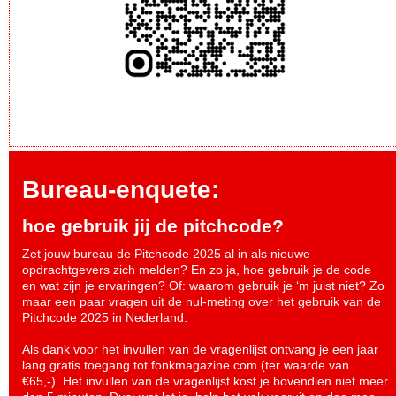
Bureau-enquete:
hoe gebruik jij de pitchcode?
Zet jouw bureau de Pitchcode 2025 al in als nieuwe
opdrachtgevers zich melden? En zo ja, hoe gebruik je de code
en wat zijn je ervaringen? Of: waarom gebruik je ‘m juist niet? Zo
maar een paar vragen uit de nul-meting over het gebruik van de
Pitchcode 2025 in Nederland.
Als dank voor het invullen van de vragenlijst ontvang je een jaar
lang gratis toegang tot fonkmagazine.com (ter waarde van
€65,-). Het invullen van de vragenlijst kost je bovendien niet meer