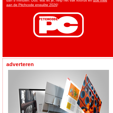
dan 5 minuten. Dus: wat let je, help het vak vooruit en
doe mee
aan de Pitchcode enquête 2026
!
adverteren