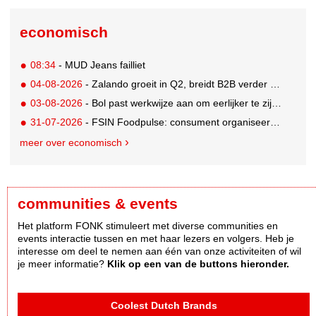
economisch
08:34
- MUD Jeans failliet
04-08-2026
- Zalando groeit in Q2, breidt B2B verder uit en innoveert met AI
03-08-2026
- Bol past werkwijze aan om eerlijker te zijn naar verkopers en consumenten
31-07-2026
- FSIN Foodpulse: consument organiseert eet- en koopgedrag bewuster
meer over economisch
communities & events
Het platform FONK stimuleert met diverse communities en
events interactie tussen en met haar lezers en volgers. Heb je
interesse om deel te nemen aan één van onze activiteiten of wil
je meer informatie?
Klik op een van de buttons hieronder.
Coolest Dutch Brands