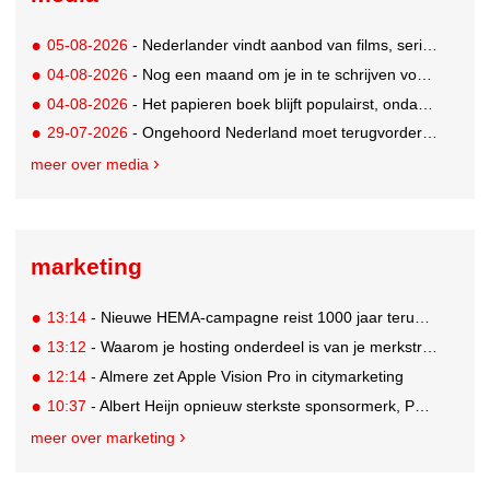
05-08-2026
- Nederlander vindt aanbod van films, series en sport vaak versnipperd
04-08-2026
- Nog een maand om je in te schrijven voor de Mercurs 2026
04-08-2026
- Het papieren boek blijft populairst, ondanks digitale alternatieven
29-07-2026
- Ongehoord Nederland moet terugvordering betalen aan Commissariaat voor de Media
meer over media
marketing
13:14
- Nieuwe HEMA-campagne reist 1000 jaar terug in de tijd naar 'Hemastein'
13:12
- Waarom je hosting onderdeel is van je merkstrategie
12:14
- Almere zet Apple Vision Pro in citymarketing
10:37
- Albert Heijn opnieuw sterkste sponsormerk, PostNL daalt
meer over marketing