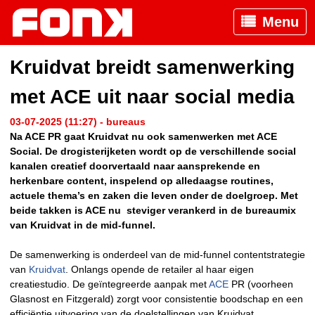
Menu
Kruidvat breidt samenwerking
met ACE uit naar social media
03-07-2025 (11:27) - bureaus
Na ACE PR gaat Kruidvat nu ook samenwerken met ACE
Social. De drogisterijketen wordt op de verschillende social
kanalen creatief doorvertaald naar aansprekende en
herkenbare content, inspelend op alledaagse routines,
actuele thema’s en zaken die leven onder de doelgroep. Met
beide takken is ACE nu steviger verankerd in de bureaumix
van Kruidvat in de mid-funnel.
De samenwerking is onderdeel van de mid-funnel contentstrategie
van
Kruidvat
. Onlangs opende de retailer al haar eigen
creatiestudio. De geïntegreerde aanpak met
ACE
PR (voorheen
Glasnost en Fitzgerald) zorgt voor consistentie boodschap en een
efficiëntie uitvoering van de doelstellingen van Kruidvat.