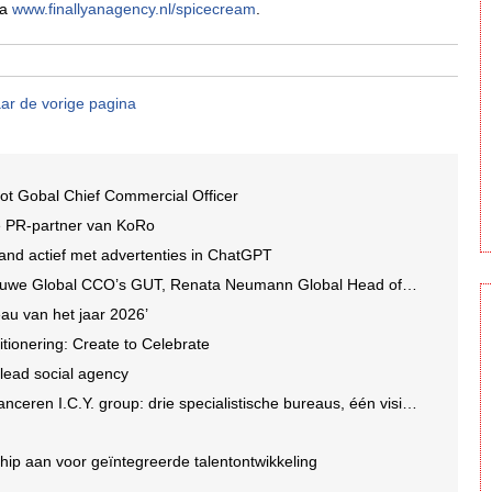
ia
www.finallyanagency.nl/spicecream
.
ar de vorige pagina
ot Gobal Chief Commercial Officer
e PR-partner van KoRo
and actief met advertenties in ChatGPT
we Global CCO’s GUT, Renata Neumann Global Head of Production
au van het jaar 2026’
tionering: Create to Celebrate
 lead social agency
en I.C.Y. group: drie specialistische bureaus, één visie op groei
ip aan voor geïntegreerde talentontwikkeling