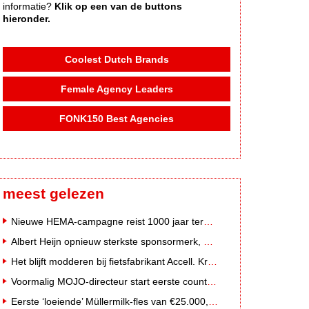
informatie?
Klik op een van de buttons
hieronder.
Coolest Dutch Brands
Female Agency Leaders
FONK150 Best Agencies
meest gelezen
Nieuwe HEMA-campagne reist 1000 jaar terug in de tijd naar 'Hemastein'
Albert Heijn opnieuw sterkste sponsormerk, PostNL daalt
Het blijft modderen bij fietsfabrikant Accell. Krijgt uitstel van betaling
Voormalig MOJO-directeur start eerste country radiozender van Nederland
Eerste ‘loeiende’ Müllermilk-fles van €25.000,- gevonden