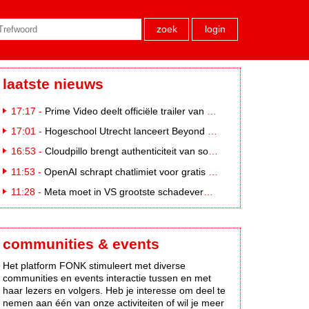
zoek
login
laatste nieuws
17:17 -
Prime Video deelt officiële trailer van L*VE KLEINE
17:01 -
Hogeschool Utrecht lanceert Beyond Campus binnen International Creative Business
16:53 -
Cloudpillo brengt authenticiteit van social naar tv
11:53 -
OpenAI schrapt chatlimiet voor gratis ChatGPT-gebruikers
11:28 -
Meta moet in VS grootste schadevergoeding ooit betalen: 567 miljoen dollar
communities & events
Het platform FONK stimuleert met diverse
communities en events interactie tussen en met
haar lezers en volgers. Heb je interesse om deel te
nemen aan één van onze activiteiten of wil je meer