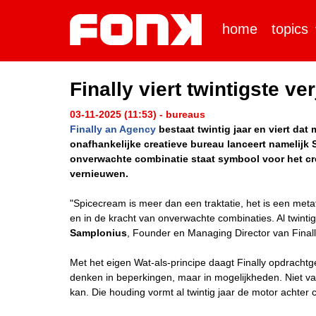
home
topics
Finally viert twintigste ve
03-11-2025 (11:53) - bureaus
Finally an Agency
bestaat twintig jaar en viert dat
onafhankelijke creatieve bureau lanceert namelijk 
onverwachte combinatie staat symbool voor het cre
vernieuwen.
"Spicecream is meer dan een traktatie, het is een metaf
en in de kracht van onverwachte combinaties. Al twintig
Samplonius
, Founder en Managing Director van Final
Met het eigen Wat-als-principe daagt Finally opdracht
denken in beperkingen, maar in mogelijkheden. Niet 
kan. Die houding vormt al twintig jaar de motor achte