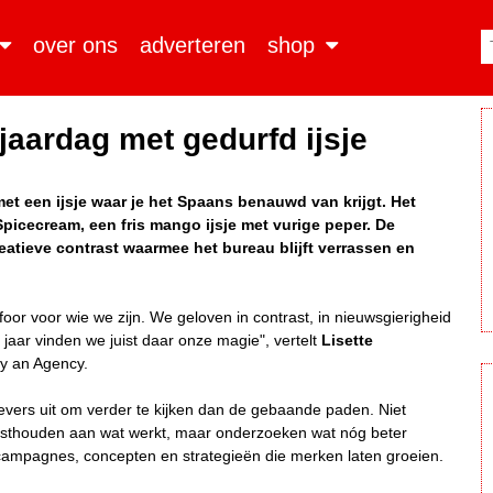
over ons
adverteren
shop
rjaardag met gedurfd ijsje
 met een ijsje waar je het Spaans benauwd van krijgt. Het
Spicecream, een fris mango ijsje met vurige peper. De
atieve contrast waarmee het bureau blijft verrassen en
oor voor wie we zijn. We geloven in contrast, in nieuwsgierigheid
 jaar vinden we juist daar onze magie", vertelt
Lisette
ly an Agency.
gevers uit om verder te kijken dan de gebaande paden. Niet
vasthouden aan wat werkt, maar onderzoeken wat nóg beter
r campagnes, concepten en strategieën die merken laten groeien.