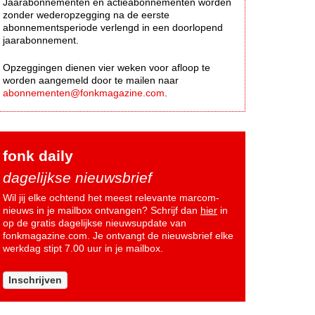
Jaarabonnementen en actieabonnementen worden
zonder wederopzegging na de eerste
abonnementsperiode verlengd in een doorlopend
jaarabonnement.
Opzeggingen dienen vier weken voor afloop te
worden aangemeld door te mailen naar
abonnementen@fonkmagazine.com
.
fonk daily
dagelijkse nieuwsbrief
Wil jij elke ochtend het meest relevante marcom-
nieuws in je mailbox ontvangen? Schrijf dan
hier
in
op de gratis dagelijkse nieuwsupdate van
fonkmagazine.com. Je ontvangt de nieuwsbrief elke
werkdag stipt 7.00 uur in je mailbox.
Inschrijven