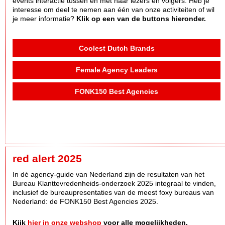
events interactie tussen en met haar lezers en volgers. Heb je
interesse om deel te nemen aan één van onze activiteiten of wil
je meer informatie?
Klik op een van de buttons hieronder.
Coolest Dutch Brands
Female Agency Leaders
FONK150 Best Agencies
red alert 2025
In dè agency-guide van Nederland zijn de resultaten van het
Bureau Klanttevredenheids-onderzoek 2025 integraal te vinden,
inclusief de bureaupresentaties van de meest foxy bureaus van
Nederland: de FONK150 Best Agencies 2025.
Kijk
hier in onze webshop
voor alle mogelijkheden.