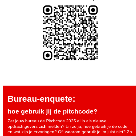
Bureau-enquete:
hoe gebruik jij de pitchcode?
Zet jouw bureau de Pitchcode 2025 al in als nieuwe
opdrachtgevers zich melden? En zo ja, hoe gebruik je de code
en wat zijn je ervaringen? Of: waarom gebruik je ‘m juist niet? Zo