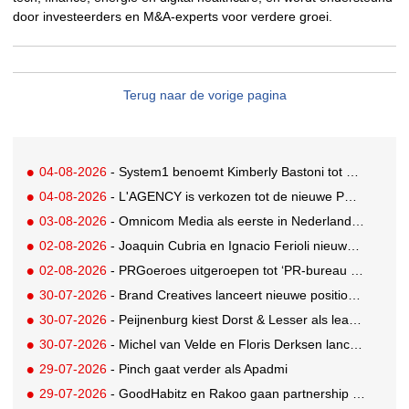
door investeerders en M&A-experts voor verdere groei.
Terug naar de vorige pagina
04-08-2026
- System1 benoemt Kimberly Bastoni tot Gobal Chief Commercial Officer
04-08-2026
- L'AGENCY is verkozen tot de nieuwe PR-partner van KoRo
03-08-2026
- Omnicom Media als eerste in Nederland actief met advertenties in ChatGPT
02-08-2026
- Joaquin Cubria en Ignacio Ferioli nieuwe Global CCO’s GUT, Renata Neumann Global Head of Production
02-08-2026
- PRGoeroes uitgeroepen tot ‘PR-bureau van het jaar 2026’
30-07-2026
- Brand Creatives lanceert nieuwe positionering: Create to Celebrate
30-07-2026
- Peijnenburg kiest Dorst & Lesser als lead social agency
30-07-2026
- Michel van Velde en Floris Derksen lanceren I.C.Y. group: drie specialistische bureaus, één visie op groei
29-07-2026
- Pinch gaat verder als Apadmi
29-07-2026
- GoodHabitz en Rakoo gaan partnership aan voor geïntegreerde talentontwikkeling