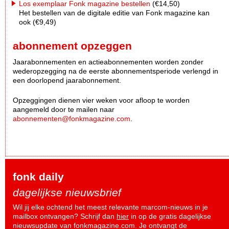
Los exemplaar Fonk magazine bestellen
(€14,50)
Het bestellen van de digitale editie van Fonk magazine kan
ook (€9,49)
abonnement opzeggen
Jaarabonnementen en actieabonnementen worden zonder
wederopzegging na de eerste abonnementsperiode verlengd in
een doorlopend jaarabonnement.
Opzeggingen dienen vier weken voor afloop te worden
aangemeld door te mailen naar
abonnementen@fonkmagazine.com
.
fonk daily
dagelijkse nieuwsbrief
Wil jij elke ochtend het meest relevante marcom-nieuws in je
mailbox ontvangen? Schrijf dan
hier
in op de gratis dagelijkse
nieuwsupdate van fonkmagazine.com. Je ontvangt de