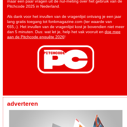
maar een paar vragen uit de nul-meting over het gebruik van de
Pitchcode 2025 in Nederland.
Als dank voor het invullen van de vragenlijst ontvang je een jaar
lang gratis toegang tot fonkmagazine.com (ter waarde van
€65,-). Het invullen van de vragenlijst kost je bovendien niet meer
dan 5 minuten. Dus: wat let je, help het vak vooruit en
doe mee
aan de Pitchcode enquête 2026
!
adverteren