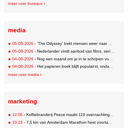
meer over bureaus
media
05-08-2026
- 'The Odyssey' trekt mensen weer naar de bioscoop
05-08-2026
- Nederlander vindt aanbod van films, series en sport vaak versnipperd
04-08-2026
- Nog een maand om je in te schrijven voor de Mercurs 2026
04-08-2026
- Het papieren boek blijft populairst, ondanks digitale alternatieven
meer over media
marketing
12:06
- Koffiebranderij Peeze maakt 110 overnachtingen in het Ronald McDonald Huis mogelijk
10:23
- 7,5 km van Amsterdam Marathon heet voortaan de 'Samsung Galaxy 7,5 km'