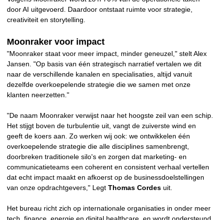
door AI uitgevoerd. Daardoor ontstaat ruimte voor strategie,
creativiteit en storytelling.
Moonraker voor impact
"Moonraker staat voor meer impact, minder geneuzel," stelt Alex
Jansen. "Op basis van één strategisch narratief vertalen we dit
naar de verschillende kanalen en specialisaties, altijd vanuit
dezelfde overkoepelende strategie die we samen met onze
klanten neerzetten."
"De naam Moonraker verwijst naar het hoogste zeil van een schip.
Het stijgt boven de turbulentie uit, vangt de zuiverste wind en
geeft de koers aan. Zo werken wij ook: we ontwikkelen één
overkoepelende strategie die alle disciplines samenbrengt,
doorbreken traditionele silo's en zorgen dat marketing- en
communicatieteams een coherent en consistent verhaal vertellen
dat echt impact maakt en afkoerst op de businessdoelstellingen
van onze opdrachtgevers," Legt
Thomas Cordes
uit.
Het bureau richt zich op internationale organisaties in onder meer
tech, finance, energie en digital healthcare, en wordt ondersteund