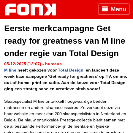
Menu
Eerste merkcampagne Get
ready for greatness van M line
onder regie van Total Design
05-12-2025 (13:07) - bureaus
M line
heeft gekozen voor
Total Design
, en lanceert deze
week haar campagne ‘Get ready for greatness’ op TV, online,
out-of-home, print en radio. Aan de keuze voor Total Design
ging een strategische en creatieve pitch vooraf.
Slaapspecialist M line ontwikkelt hoogwaardige bedden,
matrassen en andere slaapaccessoires. Ze verkoopt deze via
haar website en meer dan 200 slaapspecialisten in Nederland en
België. De nieuw ontwikkelde Prestige-collectie biedt samen met
de al bestaande Performance-lijn dé mentale en fysieke
ontspanning die nodig is om elke dag op topniveau te presteren.