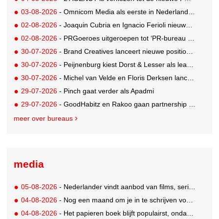
03-08-2026
- Omnicom Media als eerste in Nederland actief met advertenties in ChatGPT
02-08-2026
- Joaquin Cubria en Ignacio Ferioli nieuwe Global CCO’s GUT, Renata Neumann Global Head of Production
02-08-2026
- PRGoeroes uitgeroepen tot ‘PR-bureau van het jaar 2026’
30-07-2026
- Brand Creatives lanceert nieuwe positionering: Create to Celebrate
30-07-2026
- Peijnenburg kiest Dorst & Lesser als lead social agency
30-07-2026
- Michel van Velde en Floris Derksen lanceren I.C.Y. group: drie specialistische bureaus, één visie op groei
29-07-2026
- Pinch gaat verder als Apadmi
29-07-2026
- GoodHabitz en Rakoo gaan partnership aan voor geïntegreerde talentontwikkeling
meer over bureaus
media
05-08-2026
- Nederlander vindt aanbod van films, series en sport vaak versnipperd
04-08-2026
- Nog een maand om je in te schrijven voor de Mercurs 2026
04-08-2026
- Het papieren boek blijft populairst, ondanks digitale alternatieven