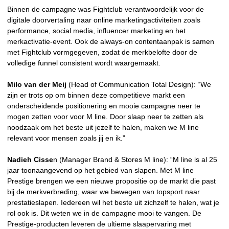
Binnen de campagne was Fightclub verantwoordelijk voor de
digitale doorvertaling naar online marketingactiviteiten zoals
performance, social media, influencer marketing en het
merkactivatie-event. Ook de always-on contentaanpak is samen
met Fightclub vormgegeven, zodat de merkbelofte door de
volledige funnel consistent wordt waargemaakt.
Milo van der Meij
(Head of Communication Total Design): “We
zijn er trots op om binnen deze competitieve markt een
onderscheidende positionering en mooie campagne neer te
mogen zetten voor voor M line. Door slaap neer te zetten als
noodzaak om het beste uit jezelf te halen, maken we M line
relevant voor mensen zoals jij en ik.”
Nadieh Cisse
n (Manager Brand & Stores M line): “M line is al 25
jaar toonaangevend op het gebied van slapen. Met M line
Prestige brengen we een nieuwe propositie op de markt die past
bij de merkverbreding, waar we bewegen van topsport naar
prestatieslapen. Iedereen wil het beste uit zichzelf te halen, wat je
rol ook is. Dit weten we in de campagne mooi te vangen. De
Prestige-producten leveren de ultieme slaapervaring met