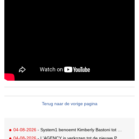
Terug naar de vorige pagina
04-08-2026
- System1 benoemt Kimberly Bastoni tot Gobal Chief Commercial Officer
04-08-2026
- L'AGENCY is verkozen tot de nieuwe PR-partner van KoRo