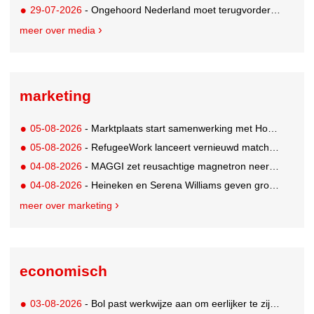
29-07-2026
- Ongehoord Nederland moet terugvordering betalen aan Commissariaat voor de Media
meer over media
marketing
05-08-2026
- Marktplaats start samenwerking met House of Cars
05-08-2026
- RefugeeWork lanceert vernieuwd matchingplatform voor nieuwkomers en werkgevers
04-08-2026
- MAGGI zet reusachtige magnetron neer op Solar Festival
04-08-2026
- Heineken en Serena Williams geven grootste tennisfans kans om US Open bij te wonen
meer over marketing
economisch
03-08-2026
- Bol past werkwijze aan om eerlijker te zijn naar verkopers en consumenten