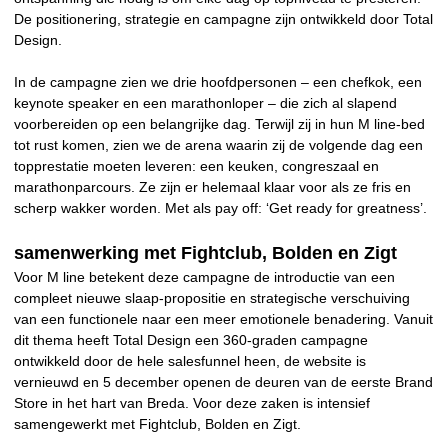
De positionering, strategie en campagne zijn ontwikkeld door Total
Design.
In de campagne zien we drie hoofdpersonen – een chefkok, een
keynote speaker en een marathonloper – die zich al slapend
voorbereiden op een belangrijke dag. Terwijl zij in hun M line-bed
tot rust komen, zien we de arena waarin zij de volgende dag een
topprestatie moeten leveren: een keuken, congreszaal en
marathonparcours. Ze zijn er helemaal klaar voor als ze fris en
scherp wakker worden. Met als pay off: ‘Get ready for greatness’.
samenwerking met Fightclub, Bolden en Zigt
Voor M line betekent deze campagne de introductie van een
compleet nieuwe slaap-propositie en strategische verschuiving
van een functionele naar een meer emotionele benadering. Vanuit
dit thema heeft Total Design een 360-graden campagne
ontwikkeld door de hele salesfunnel heen, de website is
vernieuwd en 5 december openen de deuren van de eerste Brand
Store in het hart van Breda. Voor deze zaken is intensief
samengewerkt met Fightclub, Bolden en Zigt.