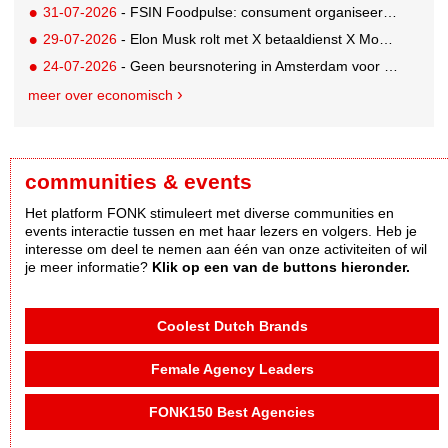
31-07-2026
- FSIN Foodpulse: consument organiseert eet- en koopgedrag bewuster
29-07-2026
- Elon Musk rolt met X betaaldienst X Money uit in VS: zorgen in Washington
24-07-2026
- Geen beursnotering in Amsterdam voor nieuw concern voedingsmerken Unilever
meer over economisch
communities & events
Het platform FONK stimuleert met diverse communities en
events interactie tussen en met haar lezers en volgers. Heb je
interesse om deel te nemen aan één van onze activiteiten of wil
je meer informatie?
Klik op een van de buttons hieronder.
Coolest Dutch Brands
Female Agency Leaders
FONK150 Best Agencies