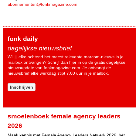
abonnementen@fonkmagazine.com
.
fonk daily
dagelijkse nieuwsbrief
Wil jij elke ochtend het meest relevante marcom-nieuws in je
mailbox ontvangen? Schrijf dan
hier
in op de gratis dagelijkse
nieuwsupdate van fonkmagazine.com. Je ontvangt de
nieuwsbrief elke werkdag stipt 7.00 uur in je mailbox.
Inschrijven
smoelenboek female agency leaders
2026
Maak kennis met Female Agency Leaders Netwerk 2026, hèt