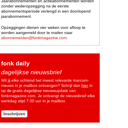
Jaarabonnementen en actieabonnementen worden
zonder wederopzegging na de eerste
abonnementsperiode verlengd in een doorlopend
jaarabonnement.
Opzeggingen dienen vier weken voor afloop te
worden aangemeld door te mailen naar
abonnementen@fonkmagazine.com
.
fonk daily
dagelijkse nieuwsbrief
Wil jij elke ochtend het meest relevante marcom-
nieuws in je mailbox ontvangen? Schrijf dan
hier
in
op de gratis dagelijkse nieuwsupdate van
fonkmagazine.com. Je ontvangt de nieuwsbrief elke
werkdag stipt 7.00 uur in je mailbox.
Inschrijven