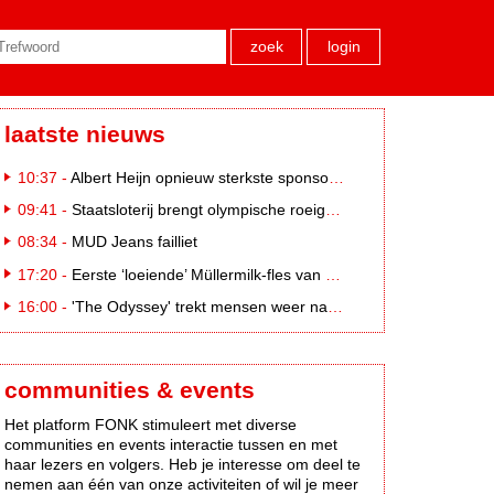
zoek
login
laatste nieuws
10:37 -
Albert Heijn opnieuw sterkste sponsormerk, PostNL daalt
09:41 -
Staatsloterij brengt olympische roeigeschiedenis tot leven voor WK Roeien
08:34 -
MUD Jeans failliet
17:20 -
Eerste ‘loeiende’ Müllermilk-fles van €25.000,- gevonden
16:00 -
'The Odyssey' trekt mensen weer naar de bioscoop
communities & events
Het platform FONK stimuleert met diverse
communities en events interactie tussen en met
haar lezers en volgers. Heb je interesse om deel te
nemen aan één van onze activiteiten of wil je meer