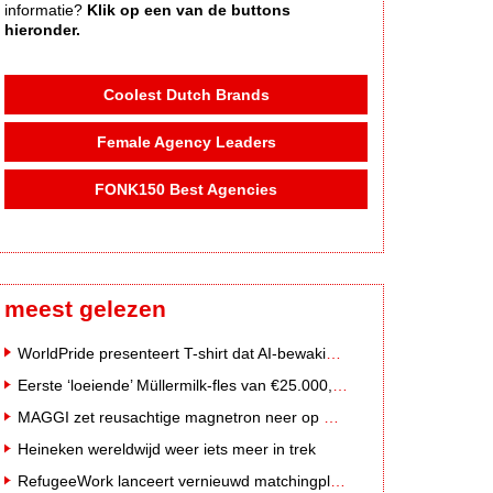
informatie?
Klik op een van de buttons
hieronder.
Coolest Dutch Brands
Female Agency Leaders
FONK150 Best Agencies
meest gelezen
WorldPride presenteert T-shirt dat AI-bewakingscamera's misleidt
Eerste ‘loeiende’ Müllermilk-fles van €25.000,- gevonden
MAGGI zet reusachtige magnetron neer op Solar Festival
Heineken wereldwijd weer iets meer in trek
RefugeeWork lanceert vernieuwd matchingplatform voor nieuwkomers en werkgevers