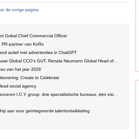
ar de vorige pagina
ot Gobal Chief Commercial Officer
e PR-partner van KoRo
and actief met advertenties in ChatGPT
we Global CCO’s GUT, Renata Neumann Global Head of Production
au van het jaar 2026’
tionering: Create to Celebrate
 lead social agency
en I.C.Y. group: drie specialistische bureaus, één visie op groei
ip aan voor geïntegreerde talentontwikkeling