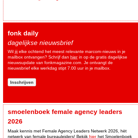
fonk daily
dagelijkse nieuwsbrief
Wil jij elke ochtend het meest relevante marcom-nieuws in je
mailbox ontvangen? Schrijf dan
hier
in op de gratis dagelijkse
nieuwsupdate van fonkmagazine.com. Je ontvangt de
nieuwsbrief elke werkdag stipt 7.00 uur in je mailbox.
Inschrijven
smoelenboek female agency leaders
2026
Maak kennis met Female Agency Leaders Netwerk 2026, hèt
netwerk van female bureauleiders! Bekijk
hier
het Smoelenboek