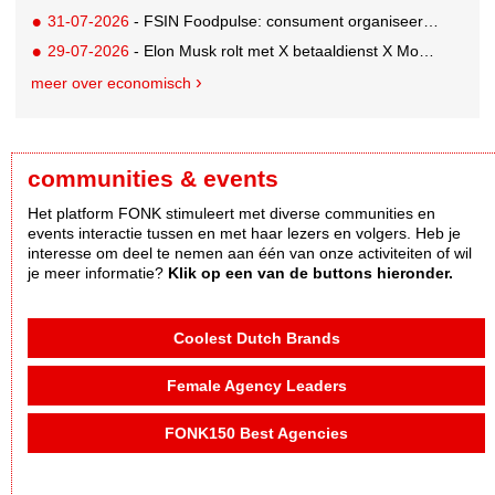
31-07-2026
- FSIN Foodpulse: consument organiseert eet- en koopgedrag bewuster
29-07-2026
- Elon Musk rolt met X betaaldienst X Money uit in VS: zorgen in Washington
meer over economisch
communities & events
Het platform FONK stimuleert met diverse communities en
events interactie tussen en met haar lezers en volgers. Heb je
interesse om deel te nemen aan één van onze activiteiten of wil
je meer informatie?
Klik op een van de buttons hieronder.
Coolest Dutch Brands
Female Agency Leaders
FONK150 Best Agencies