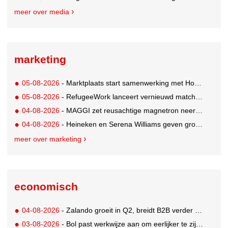
meer over media
marketing
05-08-2026
- Marktplaats start samenwerking met House of Cars
05-08-2026
- RefugeeWork lanceert vernieuwd matchingplatform voor nieuwkomers en werkgevers
04-08-2026
- MAGGI zet reusachtige magnetron neer op Solar Festival
04-08-2026
- Heineken en Serena Williams geven grootste tennisfans kans om US Open bij te wonen
meer over marketing
economisch
04-08-2026
- Zalando groeit in Q2, breidt B2B verder uit en innoveert met AI
03-08-2026
- Bol past werkwijze aan om eerlijker te zijn naar verkopers en consumenten