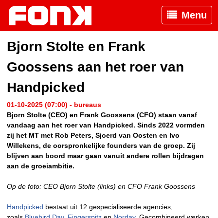
Menu
Bjorn Stolte en Frank
Goossens aan het roer van
Handpicked
01-10-2025 (07:00) - bureaus
Bjorn Stolte (CEO) en Frank Goossens (CFO) staan vanaf
vandaag aan het roer van Handpicked. Sinds 2022 vormden
zij het MT met Rob Peters, Sjoerd van Oosten en Ivo
Willekens, de oorspronkelijke founders van de groep. Zij
blijven aan boord maar gaan vanuit andere rollen bijdragen
aan de groeiambitie.
Op de foto: CEO Bjorn Stolte (links) en CFO Frank Goossens
Handpicked
bestaat uit 12 gespecialiseerde agencies,
zoals
Bluebird Day
,
Fingerspitz
en
Norday
. Gecombineerd werken