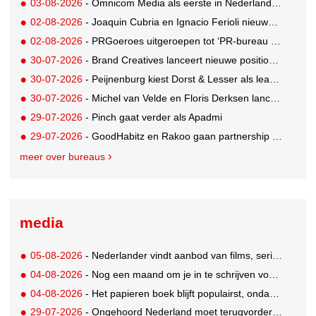
03-08-2026
- Omnicom Media als eerste in Nederland actief met advertenties in ChatGPT
02-08-2026
- Joaquin Cubria en Ignacio Ferioli nieuwe Global CCO’s GUT, Renata Neumann Global Head of Production
02-08-2026
- PRGoeroes uitgeroepen tot ‘PR-bureau van het jaar 2026’
30-07-2026
- Brand Creatives lanceert nieuwe positionering: Create to Celebrate
30-07-2026
- Peijnenburg kiest Dorst & Lesser als lead social agency
30-07-2026
- Michel van Velde en Floris Derksen lanceren I.C.Y. group: drie specialistische bureaus, één visie op groei
29-07-2026
- Pinch gaat verder als Apadmi
29-07-2026
- GoodHabitz en Rakoo gaan partnership aan voor geïntegreerde talentontwikkeling
meer over bureaus
media
05-08-2026
- Nederlander vindt aanbod van films, series en sport vaak versnipperd
04-08-2026
- Nog een maand om je in te schrijven voor de Mercurs 2026
04-08-2026
- Het papieren boek blijft populairst, ondanks digitale alternatieven
29-07-2026
- Ongehoord Nederland moet terugvordering betalen aan Commissariaat voor de Media