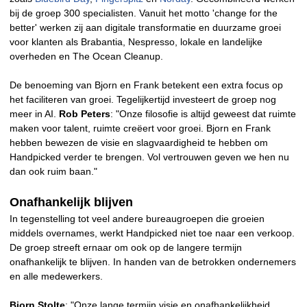
bij de groep 300 specialisten. Vanuit het motto 'change for the
better' werken zij aan digitale transformatie en duurzame groei
voor klanten als Brabantia, Nespresso, lokale en landelijke
overheden en The Ocean Cleanup.
De benoeming van Bjorn en Frank betekent een extra focus op
het faciliteren van groei. Tegelijkertijd investeert de groep nog
meer in AI.
Rob Peters
: "Onze filosofie is altijd geweest dat ruimte
maken voor talent, ruimte creëert voor groei. Bjorn en Frank
hebben bewezen de visie en slagvaardigheid te hebben om
Handpicked verder te brengen. Vol vertrouwen geven we hen nu
dan ook ruim baan."
Onafhankelijk blijven
In tegenstelling tot veel andere bureaugroepen die groeien
middels overnames, werkt Handpicked niet toe naar een verkoop.
De groep streeft ernaar om ook op de langere termijn
onafhankelijk te blijven. In handen van de betrokken ondernemers
en alle medewerkers.
Bjorn Stolte
: "Onze lange termijn visie en onafhankelijkheid