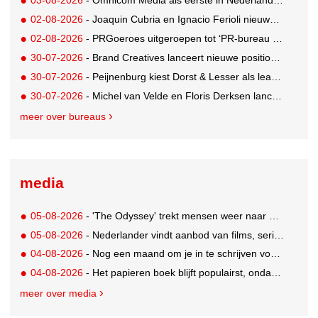
02-08-2026
- Joaquin Cubria en Ignacio Ferioli nieuwe Global CCO’s GUT, Renata Neumann Global Head of Production
02-08-2026
- PRGoeroes uitgeroepen tot ‘PR-bureau van het jaar 2026’
30-07-2026
- Brand Creatives lanceert nieuwe positionering: Create to Celebrate
30-07-2026
- Peijnenburg kiest Dorst & Lesser als lead social agency
30-07-2026
- Michel van Velde en Floris Derksen lanceren I.C.Y. group: drie specialistische bureaus, één visie op groei
meer over bureaus
media
05-08-2026
- 'The Odyssey' trekt mensen weer naar de bioscoop
05-08-2026
- Nederlander vindt aanbod van films, series en sport vaak versnipperd
04-08-2026
- Nog een maand om je in te schrijven voor de Mercurs 2026
04-08-2026
- Het papieren boek blijft populairst, ondanks digitale alternatieven
meer over media