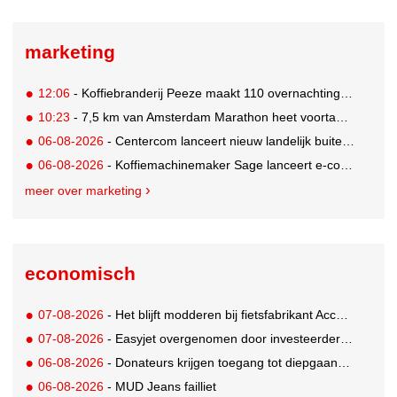
marketing
12:06
- Koffiebranderij Peeze maakt 110 overnachtingen in het Ronald McDonald Huis mogelijk
10:23
- 7,5 km van Amsterdam Marathon heet voortaan de 'Samsung Galaxy 7,5 km'
06-08-2026
- Centercom lanceert nieuw landelijk buitereclamenetwerk: City Cubes
06-08-2026
- Koffiemachinemaker Sage lanceert e-commerceplatform voor koffieliefhebbers
meer over marketing
economisch
07-08-2026
- Het blijft modderen bij fietsfabrikant Accell. Krijgt uitstel van betaling
07-08-2026
- Easyjet overgenomen door investeerder Apollo
06-08-2026
- Donateurs krijgen toegang tot diepgaandere informatie over goede doelen
06-08-2026
- MUD Jeans failliet