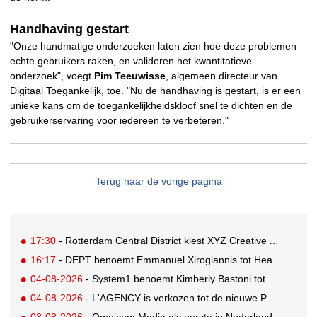
Handhaving gestart
"Onze handmatige onderzoeken laten zien hoe deze problemen
echte gebruikers raken, en valideren het kwantitatieve
onderzoek", voegt
Pim Teeuwisse
, algemeen directeur van
Digitaal Toegankelijk, toe. "Nu de handhaving is gestart, is er een
unieke kans om de toegankelijkheidskloof snel te dichten en de
gebruikerservaring voor iedereen te verbeteren."
Terug naar de vorige pagina
17:30
- Rotterdam Central District kiest XYZ Creative Agency als partner voor merkpositionering en campagne
16:17
- DEPT benoemt Emmanuel Xirogiannis tot Head of Influencer, EMEA
04-08-2026
- System1 benoemt Kimberly Bastoni tot Gobal Chief Commercial Officer
04-08-2026
- L'AGENCY is verkozen tot de nieuwe PR-partner van KoRo
03-08-2026
- Omnicom Media als eerste in Nederland actief met advertenties in ChatGPT