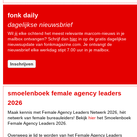
fonk daily
dagelijkse nieuwsbrief
Wil jij elke ochtend het meest relevante marcom-nieuws in je
mailbox ontvangen? Schrijf dan
hier
in op de gratis dagelijkse
nieuwsupdate van fonkmagazine.com. Je ontvangt de
nieuwsbrief elke werkdag stipt 7.00 uur in je mailbox.
Inschrijven
smoelenboek female agency leaders
2026
Maak kennis met Female Agency Leaders Netwerk 2026, hèt
netwerk van female bureauleiders! Bekijk
hier
het Smoelenboek
Female Agency Leaders 2026.
Overweeg je lid te worden van het Female Agency Leaders