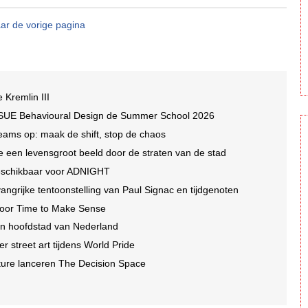
ar de vorige pagina
e Kremlin III
 SUE Behavioural Design de Summer School 2026
eams op: maak de shift, stop de chaos
lte een levensgroot beeld door de straten van de stad
beschikbaar voor ADNIGHT
ngrijke tentoonstelling van Paul Signac en tijdgenoten
 voor Time to Make Sense
in hoofdstad van Nederland
r street art tijdens World Pride
ture lanceren The Decision Space