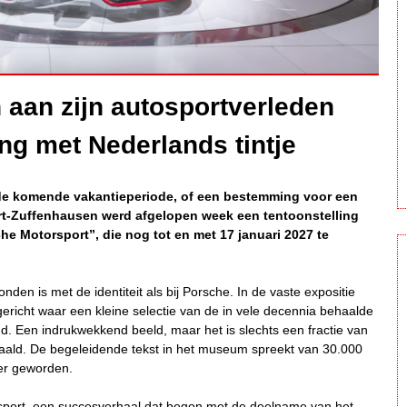
 aan zijn autosportverleden
ing met Nederlands tintje
 de komende vakantieperiode, of een bestemming voor een
rt-Zuffenhausen werd afgelopen week een tentoonstelling
e Motorsport”, die nog tot en met 17 januari 2027 te
den is met de identiteit als bij Porsche. In de vaste expositie
ericht waar een kleine selectie van de in vele decennia behaalde
nd. Een indrukwekkend beeld, maar het is slechts een fractie van
haald. De begeleidende tekst in het museum spreekt van 30.000
eer geworden.
autosport, een succesverhaal dat begon met de deelname van het