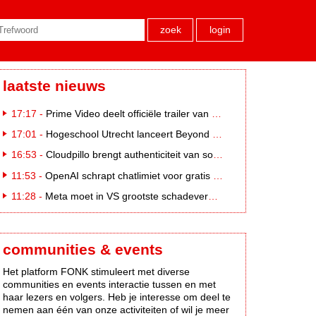
zoek
login
laatste nieuws
17:17 -
Prime Video deelt officiële trailer van L*VE KLEINE
17:01 -
Hogeschool Utrecht lanceert Beyond Campus binnen International Creative Business
16:53 -
Cloudpillo brengt authenticiteit van social naar tv
11:53 -
OpenAI schrapt chatlimiet voor gratis ChatGPT-gebruikers
11:28 -
Meta moet in VS grootste schadevergoeding ooit betalen: 567 miljoen dollar
communities & events
Het platform FONK stimuleert met diverse
communities en events interactie tussen en met
haar lezers en volgers. Heb je interesse om deel te
nemen aan één van onze activiteiten of wil je meer