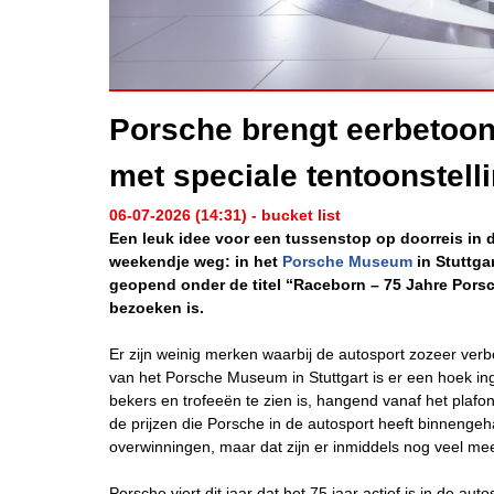
Porsche brengt eerbetoon
met speciale tentoonstell
06-07-2026 (14:31) - bucket list
Een leuk idee voor een tussenstop op doorreis in
weekendje weg: in het
Porsche Museum
in Stuttga
geopend onder de titel “Raceborn – 75 Jahre Porsch
bezoeken is.
Er zijn weinig merken waarbij de autosport zozeer verbon
van het Porsche Museum in Stuttgart is er een hoek ing
bekers en trofeeën te zien is, hangend vanaf het plafo
de prijzen die Porsche in de autosport heeft binnenge
overwinningen, maar dat zijn er inmiddels nog veel m
Porsche viert dit jaar dat het 75 jaar actief is in de 