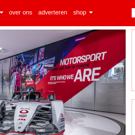
over ons
adverteren
shop