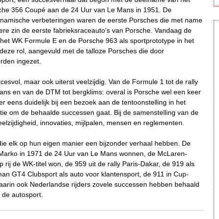
che 356 Coupé aan de 24 Uur van Le Mans in 1951. De
ynamische verbeteringen waren de eerste Porsches die met name
re zin de eerste fabrieksraceauto’s van Porsche. Vandaag de
 het WK Formule E en de Porsche 963 als sportprototype in het
e rol, aangevuld met de talloze Porsches die door
orden ingezet.
cesvol, maar ook uiterst veelzijdig. Van de Formule 1 tot de rally
ans en van de DTM tot bergklims: overal is Porsche wel een keer
 eens duidelijk bij een bezoek aan de tentoonstelling in het
tie om de behaalde successen gaat. Bij de samenstelling van de
eelzijdigheid, innovaties, mijlpalen, mensen en reglementen.
s die elk op hun eigen manier een bijzonder verhaal hebben. De
Marko in 1971 de 24 Uur van Le Mans wonnen, de McLaren-
rij de WK-titel won, de 959 uit de rally Paris-Dakar, de 919 als
n GT4 Clubsport als auto voor klantensport, de 911 in Cup-
aarin ook Nederlandse rijders zovele successen hebben behaald
n de autosport.