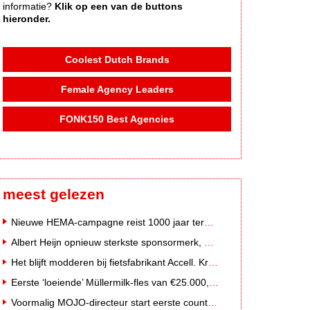
informatie?
Klik op een van de buttons
hieronder.
Coolest Dutch Brands
Female Agency Leaders
FONK150 Best Agencies
meest gelezen
Nieuwe HEMA-campagne reist 1000 jaar terug in de tijd naar 'Hemastein'
Albert Heijn opnieuw sterkste sponsormerk, PostNL daalt
Het blijft modderen bij fietsfabrikant Accell. Krijgt uitstel van betaling
Eerste ‘loeiende’ Müllermilk-fles van €25.000,- gevonden
Voormalig MOJO-directeur start eerste country radiozender van Nederland