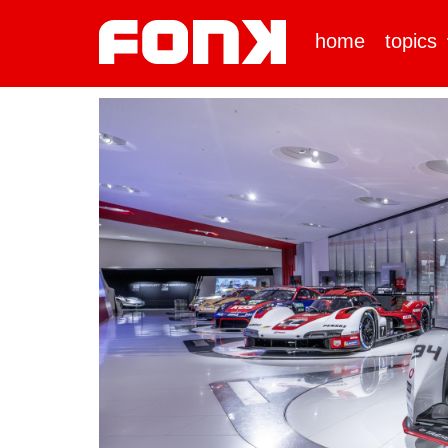
home
topics