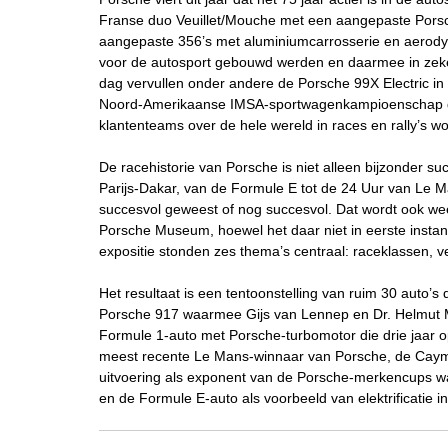
Franse duo Veuillet/Mouche met een aangepaste Pors
aangepaste 356’s met aluminiumcarrosserie en aerod
voor de autosport gebouwd werden en daarmee in zeke
dag vervullen onder andere de Porsche 99X Electric in
Noord-Amerikaanse IMSA-sportwagenkampioenschap dez
klantenteams over de hele wereld in races en rally’s w
De racehistorie van Porsche is niet alleen bijzonder suc
Parijs-Dakar, van de Formule E tot de 24 Uur van Le M
succesvol geweest of nog succesvol. Dat wordt ook weer
Porsche Museum, hoewel het daar niet in eerste instan
expositie stonden zes thema’s centraal: raceklassen, v
Het resultaat is een tentoonstelling van ruim 30 auto’
Porsche 917 waarmee Gijs van Lennep en Dr. Helmut 
Formule 1-auto met Porsche-turbomotor die drie jaar op 
meest recente Le Mans-winnaar van Porsche, de Cayma
uitvoering als exponent van de Porsche-merkencups w
en de Formule E-auto als voorbeeld van elektrificatie i