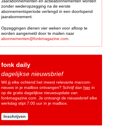
Jaarabonnementen en actieabonnementen worden
zonder wederopzegging na de eerste
abonnementsperiode verlengd in een doorlopend
jaarabonnement.
Opzeggingen dienen vier weken voor afloop te
worden aangemeld door te mailen naar
abonnementen@fonkmagazine.com
.
fonk daily
dagelijkse nieuwsbrief
Wil jij elke ochtend het meest relevante marcom-
nieuws in je mailbox ontvangen? Schrijf dan
hier
in
op de gratis dagelijkse nieuwsupdate van
fonkmagazine.com. Je ontvangt de nieuwsbrief elke
werkdag stipt 7.00 uur in je mailbox.
Inschrijven