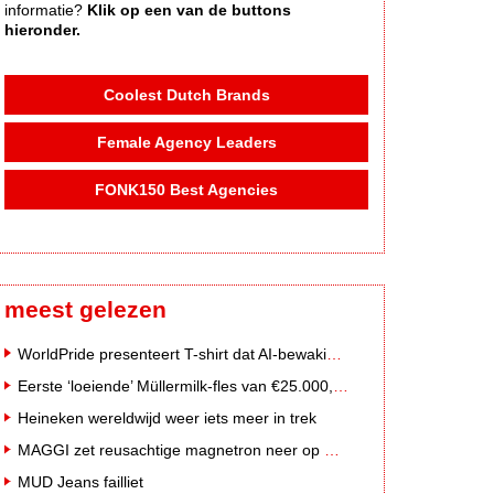
informatie?
Klik op een van de buttons
hieronder.
Coolest Dutch Brands
Female Agency Leaders
FONK150 Best Agencies
meest gelezen
WorldPride presenteert T-shirt dat AI-bewakingscamera's misleidt
Eerste ‘loeiende’ Müllermilk-fles van €25.000,- gevonden
Heineken wereldwijd weer iets meer in trek
MAGGI zet reusachtige magnetron neer op Solar Festival
MUD Jeans failliet