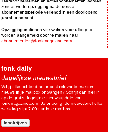
Jaarabonnementen en actieabonnementen worden
zonder wederopzegging na de eerste
abonnementsperiode verlengd in een doorlopend
jaarabonnement.
Opzeggingen dienen vier weken voor afloop te
worden aangemeld door te mailen naar
abonnementen@fonkmagazine.com
.
fonk daily
dagelijkse nieuwsbrief
Wil jij elke ochtend het meest relevante marcom-
nieuws in je mailbox ontvangen? Schrijf dan
hier
in
op de gratis dagelijkse nieuwsupdate van
fonkmagazine.com. Je ontvangt de nieuwsbrief elke
werkdag stipt 7.00 uur in je mailbox.
Inschrijven