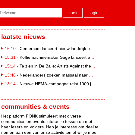
zoek
login
laatste nieuws
16:10 -
Centercom lanceert nieuw landelijk buitereclamenetwerk: City Cubes
15:31 -
Koffiemachinemaker Sage lanceert e-commerceplatform voor koffieliefhebbers
15:14 -
Te zien in De Balie: Artists Against the Kremlin III
13:46 -
Nederlanders zoeken massaal naar eclipsbrillen op Marktplaats
13:14 -
Nieuwe HEMA-campagne reist 1000 jaar terug in de tijd naar 'Hemastein'
communities & events
Het platform FONK stimuleert met diverse
communities en events interactie tussen en met
haar lezers en volgers. Heb je interesse om deel te
nemen aan één van onze activiteiten of wil je meer