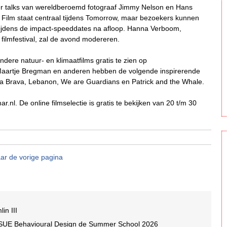
 er talks van wereldberoemd fotograaf Jimmy Nelson en Hans
Film staat centraal tijdens Tomorrow, maar bezoekers kunnen
ijdens de impact-speeddates na afloop. Hanna Verboom,
 filmfestival, zal de avond modereren.
ndere natuur- en klimaatfilms gratis te zien op
Maartje Bregman en anderen hebben de volgende inspirerende
ta Brava, Lebanon, We are Guardians en Patrick and the Whale.
ar.nl. De online filmselectie is gratis te bekijken van 20 t/m 30
ar de vorige pagina
in III
 SUE Behavioural Design de Summer School 2026