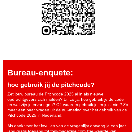
Bureau-enquete:
hoe gebruik jij de pitchcode?
Zet jouw bureau de Pitchcode 2025 al in als nieuwe
opdrachtgevers zich melden? En zo ja, hoe gebruik je de code
en wat zijn je ervaringen? Of: waarom gebruik je ‘m juist niet? Zo
maar een paar vragen uit de nul-meting over het gebruik van de
Pitchcode 2025 in Nederland.
Als dank voor het invullen van de vragenlijst ontvang je een jaar
lang gratis toegang tot fonkmagazine.com (ter waarde van