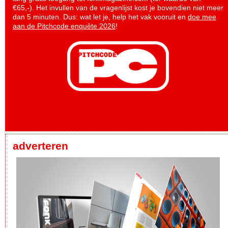
€65,-). Het invullen van de vragenlijst kost je bovendien niet meer
dan 5 minuten. Dus: wat let je, help het vak vooruit en
doe mee
aan de Pitchcode enquête 2026
!
adverteren