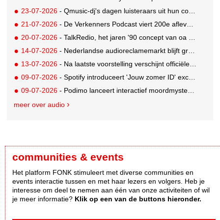
23-07-2026
- Qmusic-dj's dagen luisteraars uit hun controle over eigen agenda volledig weg te geven
21-07-2026
- De Verkenners Podcast viert 200e aflevering als podium voor het agencylandschap
20-07-2026
- TalkRedio, het jaren '90 concept van oa Theo van Gogh, Jan Lenferink en Beau van Erven Dorens, herleeft in eigentijds format
14-07-2026
- Nederlandse audioreclamemarkt blijft groeien, retail nog altijd grootste branche
13-07-2026
- Na laatste voorstelling verschijnt officiële podcast over Soldaat van Oranje - De Musical
09-07-2026
- Spotify introduceert 'Jouw zomer ID' exclusief in Nederland
09-07-2026
- Podimo lanceert interactief moordmysterie: luisteraars lossen zelf de moord op
meer over audio
communities & events
Het platform FONK stimuleert met diverse communities en
events interactie tussen en met haar lezers en volgers. Heb je
interesse om deel te nemen aan één van onze activiteiten of wil
je meer informatie?
Klik op een van de buttons hieronder.