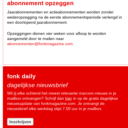
abonnement opzeggen
Jaarabonnementen en actieabonnementen worden zonder
wederopzegging na de eerste abonnementsperiode verlengd in
een doorlopend jaarabonnement.
Opzeggingen dienen vier weken voor afloop te worden
aangemeld door te mailen naar
abonnementen@fonkmagazine.com
.
fonk daily
dagelijkse nieuwsbrief
Wil jij elke ochtend het meest relevante marcom-nieuws in je
mailbox ontvangen? Schrijf dan
hier
in op de gratis dagelijkse
nieuwsupdate van fonkmagazine.com. Je ontvangt de
nieuwsbrief elke werkdag stipt 7.00 uur in je mailbox.
Inschrijven