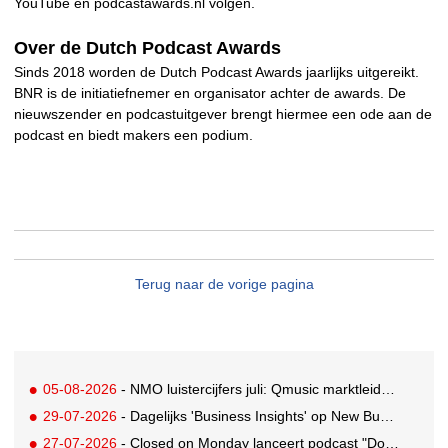
YouTube en podcastawards.nl volgen.
Over de Dutch Podcast Awards
Sinds 2018 worden de Dutch Podcast Awards jaarlijks uitgereikt.
BNR is de initiatiefnemer en organisator achter de awards. De
nieuwszender en podcastuitgever brengt hiermee een ode aan de
podcast en biedt makers een podium.
Terug naar de vorige pagina
05-08-2026
- NMO luistercijfers juli: Qmusic marktleider, gevolgd door NPO2 en 538
29-07-2026
- Dagelijks 'Business Insights' op New Business Radio
27-07-2026
- Closed on Monday lanceert podcast "Dood op Dinsdag" met knipoog naar de reclameindustrie