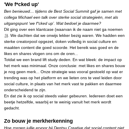
'We f*cked up'
Ben benieuwd… tijdens de Best Social Summit gaf je samen met
collega Michael een talk over sterke social strategieën, met als
uitgangspunt ‘we f*cked up’. Wat bedoel je daarmee?
Dit ging over een klantcase (waarvan ik de naam niet ga noemen
;)). We dachten dat we onwijs lekker bezig waren. We hadden een
sterke creatorpool opgezet, doken volledig in social culture en
maakten content die goed scoorde. Het bereik was goed en de
likes en shares vlogen ons om de oren...
Totdat we een brand lift study deden. En wat bleek: de impact op
het merk was minimaal. Onze conclusie: met likes en shares bouw
je nog geen merk... Onze strategie was vooral gestoeld op wat er
trending was op het platform en we lieten ons te veel leiden door
social culture, in plaats van het merk vast te pakken en daarmee
onderscheidend te zijn.
En dat zie ik op social steeds vaker gebeuren. Iedereen doet een
beetje hetzelfde, waarbij er te weinig vanuit het merk wordt
gedacht.
Zo bouw je merkherkenning
Hoe zorgen jullie ervoor bij Dentsu Creative dat social content niet