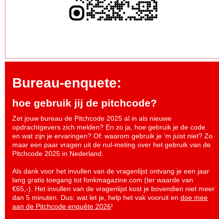
Bureau-enquete:
hoe gebruik jij de pitchcode?
Zet jouw bureau de Pitchcode 2025 al in als nieuwe
opdrachtgevers zich melden? En zo ja, hoe gebruik je de code
en wat zijn je ervaringen? Of: waarom gebruik je ‘m juist niet? Zo
maar een paar vragen uit de nul-meting over het gebruik van de
Pitchcode 2025 in Nederland.
Als dank voor het invullen van de vragenlijst ontvang je een jaar
lang gratis toegang tot fonkmagazine.com (ter waarde van
€65,-). Het invullen van de vragenlijst kost je bovendien niet meer
dan 5 minuten. Dus: wat let je, help het vak vooruit en
doe mee
aan de Pitchcode enquête 2026
!