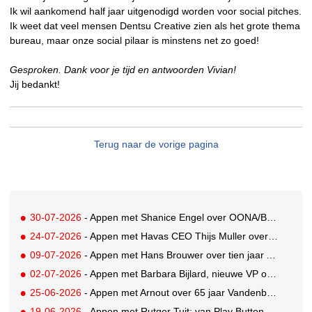
Ik wil aankomend half jaar uitgenodigd worden voor social pitches.
Ik weet dat veel mensen Dentsu Creative zien als het grote thema
bureau, maar onze social pilaar is minstens net zo goed!
Gesproken. Dank voor je tijd en antwoorden Vivian!
Jij bedankt!
Terug naar de vorige pagina
30-07-2026
- Appen met Shanice Engel over OONA/BAAS' Human Influence Paper
24-07-2026
- Appen met Havas CEO Thijs Muller over de overname van SportVibes
09-07-2026
- Appen met Hans Brouwer over tien jaar A'DAM Toren
02-07-2026
- Appen met Barbara Bijlard, nieuwe VP of Clients bij DEPT
25-06-2026
- Appen met Arnout over 65 jaar Vandenbusken
19-06-2026
- Appen met Rutger Tuit: van Play Button-parkeerplaats tot Grand Prix-stem