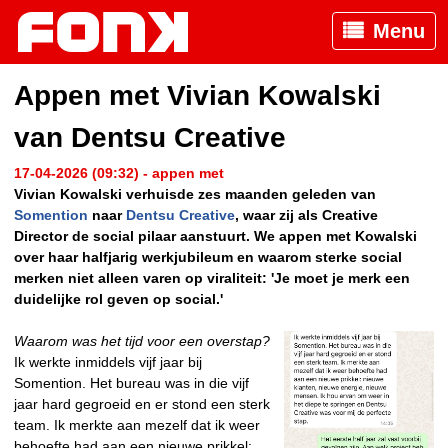
Menu
Appen met Vivian Kowalski
van Dentsu Creative
17-04-2026 (09:32) - appen met
Vivian Kowalski verhuisde zes maanden geleden van
Somention
naar
Dentsu Creative
, waar zij als Creative
Director de social pilaar aanstuurt. We appen met Kowalski
over haar halfjarig werkjubileum en waarom sterke social
merken niet alleen varen op viraliteit: 'Je moet je merk een
duidelijke rol geven op social.'
Waarom was het tijd voor een overstap?
Ik werkte inmiddels vijf jaar bij
Somention. Het bureau was in die vijf
jaar hard gegroeid en er stond een sterk
team. Ik merkte aan mezelf dat ik weer
behoefte had aan een nieuwe prikkel: