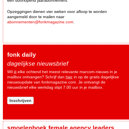
een doorlopend jaarabonnement.
Opzeggingen dienen vier weken voor afloop te worden
aangemeld door te mailen naar
abonnementen@fonkmagazine.com
.
fonk daily
dagelijkse nieuwsbrief
Wil jij elke ochtend het meest relevante marcom-nieuws in je
mailbox ontvangen? Schrijf dan
hier
in op de gratis dagelijkse
nieuwsupdate van fonkmagazine.com. Je ontvangt de
nieuwsbrief elke werkdag stipt 7.00 uur in je mailbox.
Inschrijven
smoelenboek female agency leaders