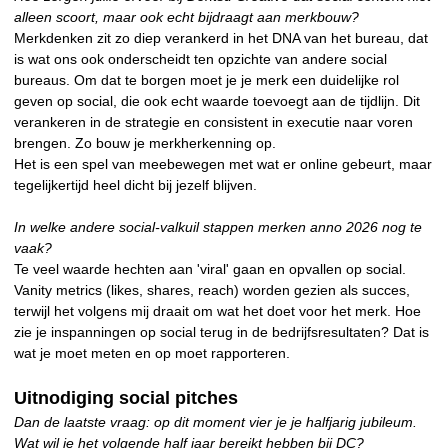
alleen scoort, maar ook echt bijdraagt aan merkbouw?
Merkdenken zit zo diep verankerd in het DNA van het bureau, dat
is wat ons ook onderscheidt ten opzichte van andere social
bureaus. Om dat te borgen moet je je merk een duidelijke rol
geven op social, die ook echt waarde toevoegt aan de tijdlijn. Dit
verankeren in de strategie en consistent in executie naar voren
brengen. Zo bouw je merkherkenning op.
Het is een spel van meebewegen met wat er online gebeurt, maar
tegelijkertijd heel dicht bij jezelf blijven.
In welke andere social-valkuil stappen merken anno 2026 nog te
vaak?
Te veel waarde hechten aan 'viral' gaan en opvallen op social.
Vanity metrics (likes, shares, reach) worden gezien als succes,
terwijl het volgens mij draait om wat het doet voor het merk. Hoe
zie je inspanningen op social terug in de bedrijfsresultaten? Dat is
wat je moet meten en op moet rapporteren.
Uitnodiging social pitches
Dan de laatste vraag: op dit moment vier je je halfjarig jubileum.
Wat wil je het volgende half jaar bereikt hebben bij DC?