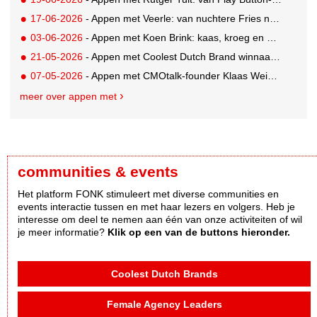
17-06-2026
- Appen met Veerle: van nuchtere Fries naar Cannes-correspondent
03-06-2026
- Appen met Koen Brink: kaas, kroeg en Oranjegekte
21-05-2026
- Appen met Coolest Dutch Brand winnaar Caroline van Turennout (Zeeman)
07-05-2026
- Appen met CMOtalk-founder Klaas Weima: met volle zeilen naar de VS
meer over appen met
communities & events
Het platform FONK stimuleert met diverse communities en
events interactie tussen en met haar lezers en volgers. Heb je
interesse om deel te nemen aan één van onze activiteiten of wil
je meer informatie?
Klik op een van de buttons hieronder.
Coolest Dutch Brands
Female Agency Leaders