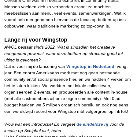
Cereal & Chill was m’n eerste echte les in community haha.
Mensen voelden zich zo verbonden eraan: ze mochten
meebeslissen aan menu, veel events, samenwerkingen. Wat ik
vooral heb meegenomen hiervan is de focus op bottom-up iets
opbouwen, waar traditionele marketing zo top-down is.
Lange rij voor Wingstop
AWOL bestaat sinds 2022. Wat is sindsdien het creatieve
hoogtepunt geweest, waar deze bottum-up structuur goed tot
uiting is gekomen?
Dat is voor mij de lancering van
Wingstop in Nederland
, vorig
jaar. Een enorm Amerikaans merk met nog geen bestaande
community en/of social presence hier, en we hadden 4 weken om
het te laten lukken. We werkten met lokale collectieven,
organiseerden 2 events, en produceerden alle content in-house
(met alle castmembers uit onze eigen community). Met 0 ad-
budget haalden we 5 miljoen organisch bereik, en ook nog eens
een wereldwijd record voor Wingstop mbt volgergroei op TikTok!
Wow wat een introductie! En vergeet
de eindeloze rij
voor de
locatie op Schiphol niet, haha.