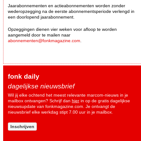
Jaarabonnementen en actieabonnementen worden zonder
wederopzegging na de eerste abonnementsperiode verlengd in
een doorlopend jaarabonnement.
Opzeggingen dienen vier weken voor afloop te worden
aangemeld door te mailen naar
abonnementen@fonkmagazine.com
.
fonk daily
dagelijkse nieuwsbrief
Wil jij elke ochtend het meest relevante marcom-nieuws in je
mailbox ontvangen? Schrijf dan
hier
in op de gratis dagelijkse
nieuwsupdate van fonkmagazine.com. Je ontvangt de
nieuwsbrief elke werkdag stipt 7.00 uur in je mailbox.
Inschrijven