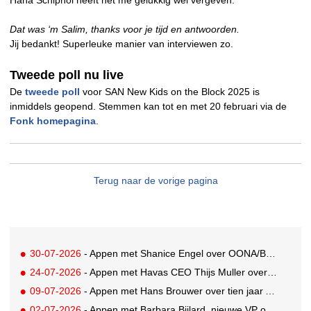
Haha Schiphol heeft het me gelukkig wel vergeven.
Dat was ‘m Salim, thanks voor je tijd en antwoorden.
Jij bedankt! Superleuke manier van interviewen zo.
Tweede poll nu live
De
tweede poll
voor SAN New Kids on the Block 2025 is
inmiddels geopend. Stemmen kan tot en met 20 februari via de
Fonk homepagina
.
Terug naar de vorige pagina
30-07-2026
- Appen met Shanice Engel over OONA/BAAS' Human Influence Paper
24-07-2026
- Appen met Havas CEO Thijs Muller over de overname van SportVibes
09-07-2026
- Appen met Hans Brouwer over tien jaar A'DAM Toren
02-07-2026
- Appen met Barbara Bijlard, nieuwe VP of Clients bij DEPT