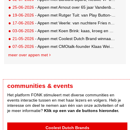
25-06-2026
- Appen met Arnout over 65 jaar Vandenbusken
19-06-2026
- Appen met Rutger Tuit: van Play Button-parkeerplaats tot Grand Prix-stem
17-06-2026
- Appen met Veerle: van nuchtere Fries naar Cannes-correspondent
03-06-2026
- Appen met Koen Brink: kaas, kroeg en Oranjegekte
21-05-2026
- Appen met Coolest Dutch Brand winnaar Caroline van Turennout (Zeeman)
07-05-2026
- Appen met CMOtalk-founder Klaas Weima: met volle zeilen naar de VS
meer over appen met
communities & events
Het platform FONK stimuleert met diverse communities en
events interactie tussen en met haar lezers en volgers. Heb je
interesse om deel te nemen aan één van onze activiteiten of wil
je meer informatie?
Klik op een van de buttons hieronder.
Coolest Dutch Brands