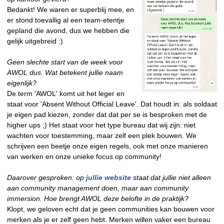
Bedankt! We waren er superblij mee, en
er stond toevallig al een team-etentje
gepland die avond, dus we hebben die
gelijk uitgebreid :)
Geen slechte start van de week voor
AWOL dus. Wat betekent jullie naam
eigenlijk?
De term 'AWOL' komt uit het leger en
staat voor 'Absent Without Official Leave'. Dat houdt in: als soldaat
je eigen pad kiezen, zonder dat dat per se is besproken met de
higher ups ;) Het staat voor het type bureau dat wij zijn: niet
wachten voor toestemming, maar zelf een plek bouwen. We
schrijven een beetje onze eigen regels, ook met onze manieren
van werken en onze unieke focus op community!
Daarover gesproken: op
jullie website
staat dat jullie niet alleen
aan community management doen, maar aan community
immersion. Hoe brengt AWOL deze belofte in de praktijk?
Klopt, we geloven echt dat je geen communities kan bouwen voor
merken als je er zelf geen hebt. Merken willen vaker een bureau