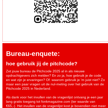
Bureau-enquete:
hoe gebruik jij de pitchcode?
Zet jouw bureau de Pitchcode 2025 al in als nieuwe
opdrachtgevers zich melden? En zo ja, hoe gebruik je de code
en wat zijn je ervaringen? Of: waarom gebruik je ‘m juist niet? Zo
maar een paar vragen uit de nul-meting over het gebruik van de
Pitchcode 2025 in Nederland.
Als dank voor het invullen van de vragenlijst ontvang je een jaar
lang gratis toegang tot fonkmagazine.com (ter waarde van
€65,-). Het invullen van de vragenlijst kost je bovendien niet meer