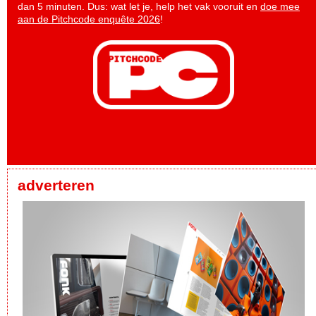
dan 5 minuten. Dus: wat let je, help het vak vooruit en
doe mee
aan de Pitchcode enquête 2026
!
adverteren