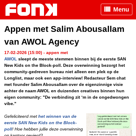
Menu
Appen met Salim Abousallam
van AWOL Agency
17-02-2026 (15:00) - appen met
AWOL
sleept de meeste stemmen binnen bij de eerste SAN
New Kids on the Block-poll. Deze overwinning bezorgt het
community-gedreven bureau niet alleen een plek op de
Longlist, maar ook een app-interview! Redacteur Sem chat
met founder Salim Abousallam over de eigenzinnige visie
achter de naam AWOL en duizenden creatives binnen hun
eigen community: "De verbinding zit ‘m in de ongedwongen
vibe."
Gefeliciteerd met
het winnen van de
eerste SAN New Kids on the Block-
poll
! Hoe hebben jullie deze overwinning
op kantoor gevierd?