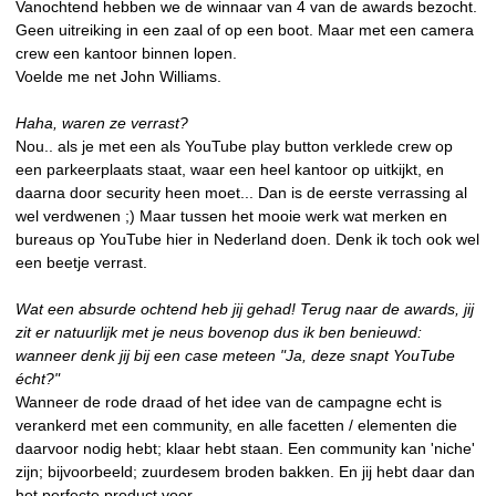
Vanochtend hebben we de winnaar van 4 van de awards bezocht.
Geen uitreiking in een zaal of op een boot. Maar met een camera
crew een kantoor binnen lopen.
Voelde me net John Williams.
Haha, waren ze verrast?
Nou.. als je met een als YouTube play button verklede crew op
een parkeerplaats staat, waar een heel kantoor op uitkijkt, en
daarna door security heen moet... Dan is de eerste verrassing al
wel verdwenen ;) Maar tussen het mooie werk wat merken en
bureaus op YouTube hier in Nederland doen. Denk ik toch ook wel
een beetje verrast.
Wat een absurde ochtend heb jij gehad! Terug naar de awards, jij
zit er natuurlijk met je neus bovenop dus ik ben benieuwd:
wanneer denk jij bij een case meteen "Ja, deze snapt YouTube
écht?"
Wanneer de rode draad of het idee van de campagne echt is
verankerd met een community, en alle facetten / elementen die
daarvoor nodig hebt; klaar hebt staan. Een community kan 'niche'
zijn; bijvoorbeeld; zuurdesem broden bakken. En jij hebt daar dan
het perfecte product voor.