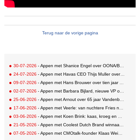
Terug naar de vorige pagina
30-07-2026
- Appen met Shanice Engel over OONA/BAAS' Human Influence Paper
24-07-2026
- Appen met Havas CEO Thijs Muller over de overname van SportVibes
09-07-2026
- Appen met Hans Brouwer over tien jaar A'DAM Toren
02-07-2026
- Appen met Barbara Bijlard, nieuwe VP of Clients bij DEPT
25-06-2026
- Appen met Arnout over 65 jaar Vandenbusken
17-06-2026
- Appen met Veerle: van nuchtere Fries naar Cannes-correspondent
03-06-2026
- Appen met Koen Brink: kaas, kroeg en Oranjegekte
21-05-2026
- Appen met Coolest Dutch Brand winnaar Caroline van Turennout (Zeeman)
07-05-2026
- Appen met CMOtalk-founder Klaas Weima: met volle zeilen naar de VS