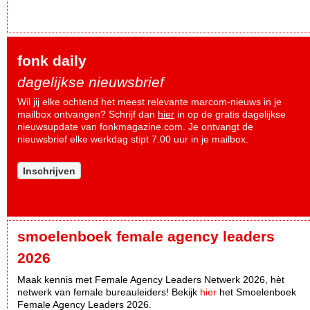
fonk daily
dagelijkse nieuwsbrief
Wil jij elke ochtend het meest relevante marcom-nieuws in je
mailbox ontvangen? Schrijf dan
hier
in op de gratis dagelijkse
nieuwsupdate van fonkmagazine.com. Je ontvangt de
nieuwsbrief elke werkdag stipt 7.00 uur in je mailbox.
Inschrijven
smoelenboek female agency leaders
2026
Maak kennis met Female Agency Leaders Netwerk 2026, hèt
netwerk van female bureauleiders! Bekijk
hier
het Smoelenboek
Female Agency Leaders 2026.