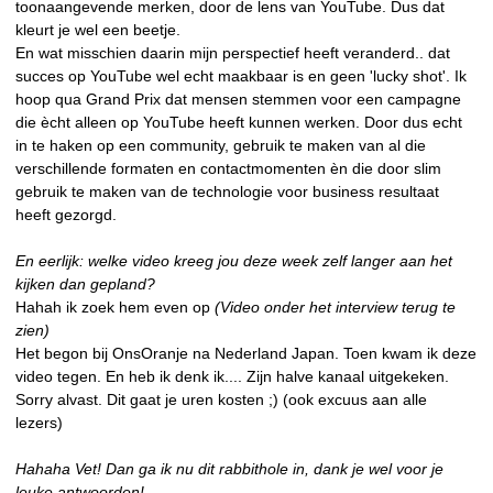
toonaangevende merken, door de lens van YouTube. Dus dat
kleurt je wel een beetje.
En wat misschien daarin mijn perspectief heeft veranderd.. dat
succes op YouTube wel echt maakbaar is en geen 'lucky shot'. Ik
hoop qua Grand Prix dat mensen stemmen voor een campagne
die ècht alleen op YouTube heeft kunnen werken. Door dus echt
in te haken op een community, gebruik te maken van al die
verschillende formaten en contactmomenten èn die door slim
gebruik te maken van de technologie voor business resultaat
heeft gezorgd.
En eerlijk: welke video kreeg jou deze week zelf langer aan het
kijken dan gepland?
Hahah ik zoek hem even op
(Video onder het interview terug te
zien)
Het begon bij OnsOranje na Nederland Japan. Toen kwam ik deze
video tegen. En heb ik denk ik.... Zijn halve kanaal uitgekeken.
Sorry alvast. Dit gaat je uren kosten ;) (ook excuus aan alle
lezers)
Hahaha Vet! Dan ga ik nu dit rabbithole in, dank je wel voor je
leuke antwoorden!