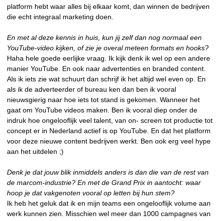
platform hebt waar alles bij elkaar komt, dan winnen de bedrijven
die echt integraal marketing doen.
En met al deze kennis in huis, kun jij zelf dan nog normaal een
YouTube-video kijken, of zie je overal meteen formats en hooks?
Haha hele goede eerlijke vraag. Ik kijk denk ik wel op een andere
manier YouTube. En ook naar advertenties en branded content.
Als ik iets zie wat schuurt dan schrijf ik het altijd wel even op. En
als ik de adverteerder of bureau ken dan ben ik vooral
nieuwsgierig naar hoe iets tot stand is gekomen. Wanneer het
gaat om YouTube videos maken. Ben ik vooral diep onder de
indruk hoe ongelooflijk veel talent, van on- screen tot productie tot
concept er in Nederland actief is op YouTube. En dat het platform
voor deze nieuwe content bedrijven werkt. Ben ook erg veel hype
aan het uitdelen ;)
Denk je dat jouw blik inmiddels anders is dan die van de rest van
de marcom-industrie? En met de Grand Prix in aantocht: waar
hoop je dat vakgenoten vooral op letten bij hun stem?
Ik heb het geluk dat ik en mijn teams een ongelooflijk volume aan
werk kunnen zien. Misschien wel meer dan 1000 campagnes van